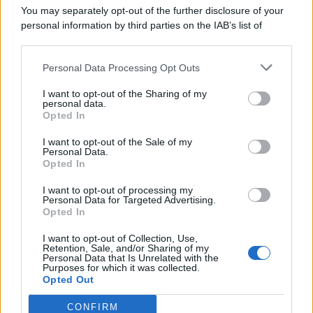
You may separately opt-out of the further disclosure of your
personal information by third parties on the IAB’s list of
© 2026 | Ediservice s.r.l. 95126 Catania – Via Principe
downstream participants.
Nicola, 22 – P.IVA: 01153210875 – Cciaa Catania n.
Personal Data Processing Opt Outs
This information may also be disclosed by us to third parties
01153210875 – Quotidiano di Sicilia usufruisce dei
on the IAB’s List of Downstream Participants that may further
contributi di cui al D.lgs n. 70/2017
I want to opt-out of the Sharing of my
disclose it to other third parties.
personal data.
Opted In
I want to opt-out of the Sale of my
Personal Data.
Chi Siamo
Opted In
Fondazione Etica e Valori Marilù Tregua
Fondatore Carlo Alberto Tregua
Lavora con noi
I want to opt-out of processing my
Personal Data for Targeted Advertising.
Gerenza
Opted In
I want to opt-out of Collection, Use,
Retention, Sale, and/or Sharing of my
Personal Data that Is Unrelated with the
Purposes for which it was collected.
Opted Out
Scarica l’app
CONFIRM