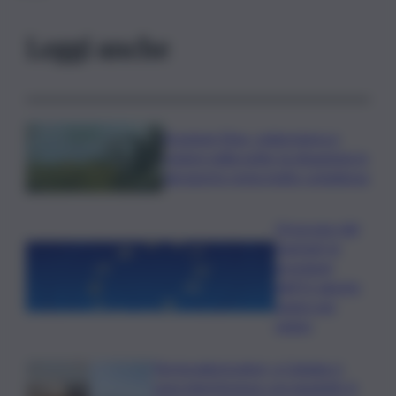
Leggi anche
Eruzione Etna, colata lavica e
cenere nella notte: la situazione in
aeroporto resta molto complessa
Oroscopo del
martedì, le
previsioni
dell’11 agosto
segno per
segno
Termovalorizzatori, a Catania ci
sono interferenze con gasdotti. A