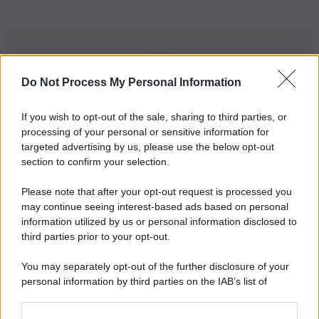
Do Not Process My Personal Information
Iscriviti alla nostra Newsletter
If you wish to opt-out of the sale, sharing to third parties, or
Iscriviti alla nostra newsletter per non perdere le ultime
processing of your personal or sensitive information for
novità
targeted advertising by us, please use the below opt-out
section to confirm your selection.
Iscriviti Ora
Please note that after your opt-out request is processed you
may continue seeing interest-based ads based on personal
information utilized by us or personal information disclosed to
third parties prior to your opt-out.
You may separately opt-out of the further disclosure of your
personal information by third parties on the IAB’s list of
© 2026 | Ediservice s.r.l. 95126 Catania – Via Principe
downstream participants.
Nicola, 22 – P.IVA: 01153210875 – Cciaa Catania n.