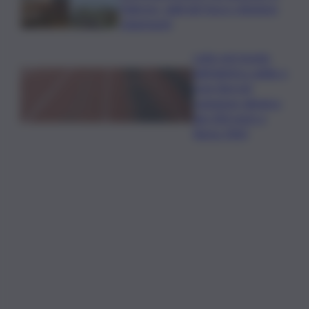
Palermo, vigili del fuoco chiedono
chiarimenti
Lutto nel mondo
dell’atletica: addio a
Livio Berruti,
campione olimpico
dei 200 metri a
Roma 1960