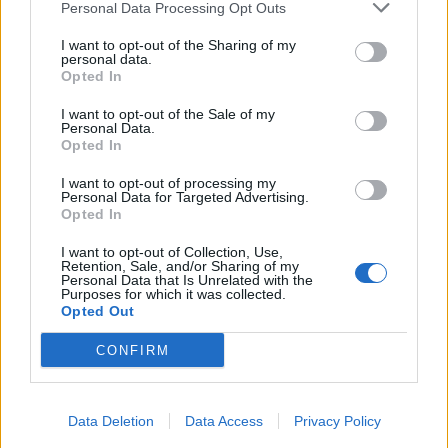
Personal Data Processing Opt Outs
This information may also be disclosed by us to third parties
01153210875 – Quotidiano di Sicilia usufruisce dei
on the IAB’s List of Downstream Participants that may further
contributi di cui al D.lgs n. 70/2017
I want to opt-out of the Sharing of my
disclose it to other third parties.
personal data.
Opted In
I want to opt-out of the Sale of my
Personal Data.
Chi Siamo
Opted In
Fondazione Etica e Valori Marilù Tregua
Fondatore Carlo Alberto Tregua
Lavora con noi
I want to opt-out of processing my
Personal Data for Targeted Advertising.
Gerenza
Opted In
I want to opt-out of Collection, Use,
Retention, Sale, and/or Sharing of my
Personal Data that Is Unrelated with the
Purposes for which it was collected.
Opted Out
Scarica l’app
CONFIRM
Privacy Policy
Preferenze Privacy
Data Deletion
Data Access
Privacy Policy