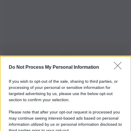
Do Not Process My Personal Information
Iscriviti alla nostra Newsletter
If you wish to opt-out of the sale, sharing to third parties, or
Iscriviti alla nostra newsletter per non perdere le ultime
processing of your personal or sensitive information for
novità
targeted advertising by us, please use the below opt-out
section to confirm your selection.
Iscriviti Ora
Please note that after your opt-out request is processed you
may continue seeing interest-based ads based on personal
information utilized by us or personal information disclosed to
third parties prior to your opt-out.