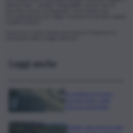
Alfredo Palio – sarebbe “inattendibile”, perché “dice di
avercela a morte con l’imputato: aveva chiesto una
raccomandazione per il figlio e nessuno ha mai dato seguito
a quella richiesta”.
Il processo è stato rinviato al prossimo 27 aprile per la
conclusione delle arringhe difensive.
Leggi anche
Accoltellarono il rivale a
Marsala: padre e figlio
finiscono ai domiciliari
Follador wine sponsor della