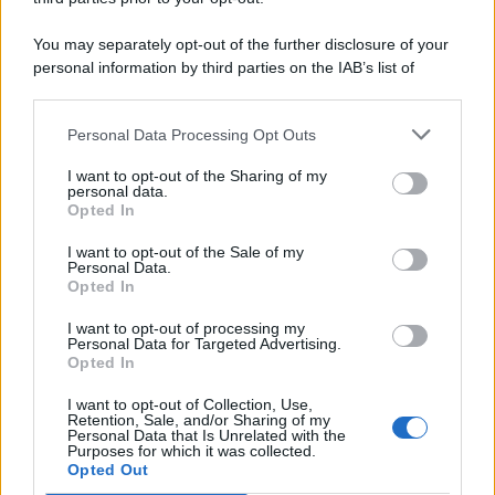
You may separately opt-out of the further disclosure of your
personal information by third parties on the IAB’s list of
© 2026 | Ediservice s.r.l. 95126 Catania – Via Principe
downstream participants.
Nicola, 22 – P.IVA: 01153210875 – Cciaa Catania n.
Personal Data Processing Opt Outs
This information may also be disclosed by us to third parties
01153210875 – Quotidiano di Sicilia usufruisce dei
on the IAB’s List of Downstream Participants that may further
contributi di cui al D.lgs n. 70/2017
I want to opt-out of the Sharing of my
disclose it to other third parties.
personal data.
Opted In
I want to opt-out of the Sale of my
Personal Data.
Chi Siamo
Opted In
Fondazione Etica e Valori Marilù Tregua
Fondatore Carlo Alberto Tregua
Lavora con noi
I want to opt-out of processing my
Personal Data for Targeted Advertising.
Gerenza
Opted In
I want to opt-out of Collection, Use,
Retention, Sale, and/or Sharing of my
Personal Data that Is Unrelated with the
Purposes for which it was collected.
Opted Out
Scarica l’app