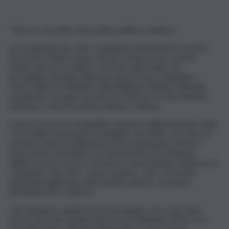
“Non c’è mai stato alcun patto politico-mafioso”.
Lo ha ripetuto più volte, scandendo lentamente le parole,
l’avvocato Maria Licata, che ieri, nel processo a porte
chiuse perché si celebra con il rito abbreviato, ha
proseguito l’arringa difensiva nel processo d’appello a
carico dell’ex Presidente della Regione siciliana, Raffaele
Lombardo, accusato di concorso esterno in associazione
mafiosa e voto di scambio politico-mafioso.
Il nuovo processo di appello scaturisce dalla decisione della
Corte della Cassazione di annullare, nel 2018, con rinvio, la
sentenza del procedimento di secondo grado, emessa
l’anno prima, terminata con l’assoluzione di Lombardo
dall’accusa di concorso esterno in associazione mafiosa e la
condanna a due anni – pena sospesa – per corruzione
elettorale aggravata dal metodo mafioso, ma senza
intimidazione e violenza.
Una sentenza, quella di secondo grado, che a sua volta
aveva riformato quella emessa il 19 febbraio 2014, con il
rito abbreviato, dal Gup Marina Rizza che lo aveva