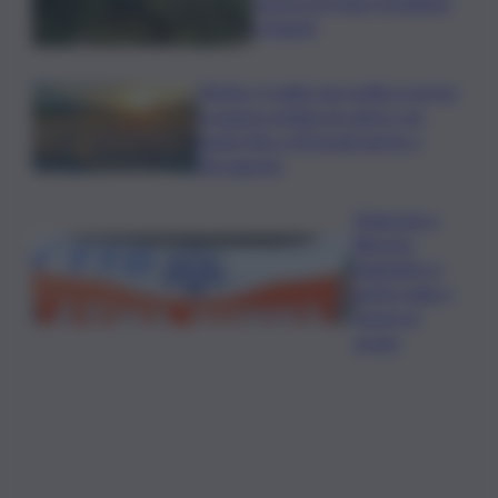
mostra di Heinz Schattner
a Napoli
Meteo, il caldo non molla: in arrivo
la quarta ondata di calore con
punte fino a 40 gradi anche a
Ferragosto
Disgrazia a
Riposto:
bagnante si
sente male e
muore in
acqua