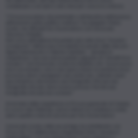
condannato a sei anni e otto mesi per concorso esterno.
“C’è la prova piena, documentale e dichiarativa dell’assenza
dell’asserito patto politico mafioso”, ha spiegato Maria
Licata, che difende l’ex Governatore con l’avvocato
Vincenzo Maiello.
Nel corso dell’udienza ha parlato più volte di un “mosaico
scomposto” dell’accusa ricordando le parole delle due pm –
Agata Santonocito e Sabrina Gambino – durante la
requisitoria. L’accusa aveva parlato appunto di “tasselli di un
mosaico”, ma l’avvocato Licata ha ribattito che “un processo
non è un mosaico, non è una opera d’arte: la sentenza di un
processo deve rassegnare una verità che, volendo usare
una metafora, dev’essere una fotografia. Ma non una
fotografia sfocata, deve essere precisa. Perché una
fotografia sfocata non va bene”.
Al termine della requisitoria, la Procura generale di Catania,
lo scorso due febbraio, aveva chiesto la condanna a sette
anni e quattro mesi di carcere per l’ex Governatore.
L’avvocato Licata, nella sua arringa, ha sottolineato con
forza che “il collaboratore di giustizia Dario Caruana è
inattendibile” e le sue dichiarazioni “sono nebulose e