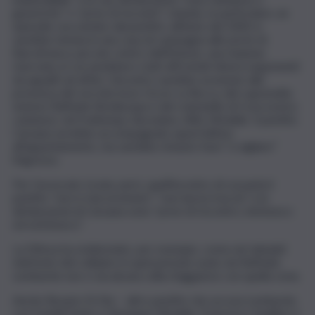
generiche” e “prive di riscontri”, citando, in particolare, un
episodio raccontato dal pentito: all’inizio del 2003 si
sarebbe tenuta in una casa di campagna alle porte di
Barrafranca, piccolo centro dell’Ennese, una riunione
riservata, in cui sarebbero stati affrontati diversi argomenti
da appalti ad affari. L’incontro sarebbe avvenuto alla
presenza del vecchio boss Ciccio La Rocca, del capomafia
ennese Raffaele Bevilacqua e del colonnello di Cosa nostra
catanese, nel frattempo deceduto, Alfio Mirabile. Il pentito
Caruana avrebbe accompagnato quest’ultimo
all’appuntamento, ma sarebbe rimasto fuori “a vigilare”
l’ingresso.
Per l’avvocato Licata, però, quell’incontro di cui parla il
pentito “non è mai avvenuto”, “non lascia traccia” e le
dichiarazioni di Caruana sono “prive di riscontro, intrinseco
ed estrinseco”.
La Difesa ha evidenziato, per esempio, come nei tabulati
telefonici del cellulare in quel periodo usato da Raffaele
Lombardo non ci sia alcuna cella d’aggancio con quella zona.
Anche Rosario Di Dio – altro pentito che accusa Lombardo,
con fratelli Paolo e Giuseppe Mirabile, Francesco Squillaci e