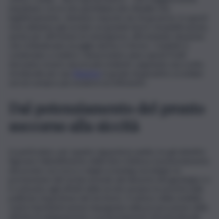
impattano con la vita quotidiana dei cittadini che,
legittimamente, chiedono risposte da chi governa. In questi
mesi abbiamo già avviato un grande lavoro di pianificazione,
anche per affrontare le emergenze, affrontando situazioni
che richiedevano un piglio deciso e fermo. I risultati si
cominciano a vedere. Dal prossimo anno questi frutti
dovranno essere ancora più evidenti, segnando una svolta
strutturale per una
Regione
in grado di garantire ai siciliani
servizi sempre più moderni ed efficienti».
Dal potenziamento del pronto
soccorso alla siccità
In particolare, per quanto riguarda la sanità, tra gli obiettivi
figurano l’abbattimento delle liste d’attesa, il potenziamento
dei pronto soccorso e degli screening oncologici; la
prevenzione del rischio incendi, del dissesto idrogeologico e
il contrasto agli effetti della siccità saranno le priorità nelle
politiche di gestione del territorio. Il settore della mobilità
vedrà l’amministrazione impegnata nella prosecuzione delle
attività di adeguamento e potenziamento infrastrutturale