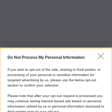
Do Not Process My Personal Information
Iscriviti alla nostra Newsletter
If you wish to opt-out of the sale, sharing to third parties, or
Iscriviti alla nostra newsletter per non perdere le ultime
processing of your personal or sensitive information for
novità
targeted advertising by us, please use the below opt-out
section to confirm your selection.
Iscriviti Ora
Please note that after your opt-out request is processed you
may continue seeing interest-based ads based on personal
information utilized by us or personal information disclosed to
third parties prior to your opt-out.