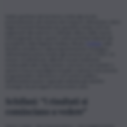
Sanità, gestione del territorio e lotta alla siccità,
potenziamento del sistema dei trasporti, attivazione celere
degli strumenti finanziari per garantire tempi certi nei
pagamenti alle imprese e ottimale utilizzo delle risorse
extraregionali. Sono questi i settori prioritari indicati dal
presidente della Regione Siciliana, Renato
Schifani
, nella
direttiva di indirizzo sulla programmazione strategica
dell’amministrazione inviata agli assessori per il 2025. Un
numero di attività più calibrate ma più facilmente
monitorabili nella realizzazione concreta e nei risultati: è
questo il nuovo paradigma al quale è ispirato il documento
programmatico attraverso cui il vertice politico
dell’amministrazione regionale individua gli obiettivi
strategici da perseguire nel prossimo anno.
Schifani: “I risultati si
cominciano a vedere”
«Sono i campi – dice il governatore – che maggiormente