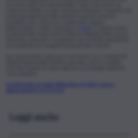
con lavori sulla rete autostradale e interventi anche sul
trasporto pubblico locale. Sul piano finanziario, il rispetto dei
tempi dei pagamenti alle imprese favorirà il sistema
produttivo per rafforzare la spinta allo sviluppo
dell’economia e dell’occupazione in
Sicilia
. In questo senso,
fondamentale risulta anche l’efficace impiego delle risorse
finanziarie nazionali e comunitarie sia in termini quantitativi
che qualitativi per progetti funzionali alla crescita.
Successivamente, il governo concerterà con i competenti
dirigenti generali gli obiettivi operativi, cioè le modalità
concrete tramite le quali realizzare la strategia delineata
con la direttiva.
Iscriviti gratis al canale WhatsApp di QdS.it, news e
aggiornamenti CLICCA QUI
Leggi anche