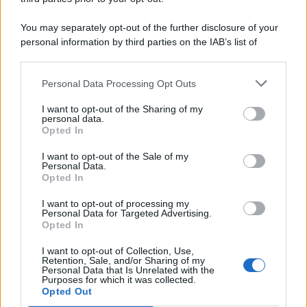
You may separately opt-out of the further disclosure of your
personal information by third parties on the IAB’s list of
© 2026 | Ediservice s.r.l. 95126 Catania – Via Principe
downstream participants.
Nicola, 22 – P.IVA: 01153210875 – Cciaa Catania n.
Personal Data Processing Opt Outs
This information may also be disclosed by us to third parties
01153210875 – Quotidiano di Sicilia usufruisce dei
on the IAB’s List of Downstream Participants that may further
contributi di cui al D.lgs n. 70/2017
I want to opt-out of the Sharing of my
disclose it to other third parties.
personal data.
Opted In
I want to opt-out of the Sale of my
Personal Data.
Chi Siamo
Opted In
Fondazione Etica e Valori Marilù Tregua
Fondatore Carlo Alberto Tregua
Lavora con noi
I want to opt-out of processing my
Personal Data for Targeted Advertising.
Gerenza
Opted In
I want to opt-out of Collection, Use,
Retention, Sale, and/or Sharing of my
Personal Data that Is Unrelated with the
Purposes for which it was collected.
Opted Out
Scarica l’app