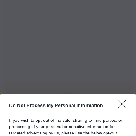
Do Not Process My Personal Information
Iscriviti alla nostra Newsletter
If you wish to opt-out of the sale, sharing to third parties, or
Iscriviti alla nostra newsletter per non perdere le ultime
processing of your personal or sensitive information for
novità
targeted advertising by us, please use the below opt-out