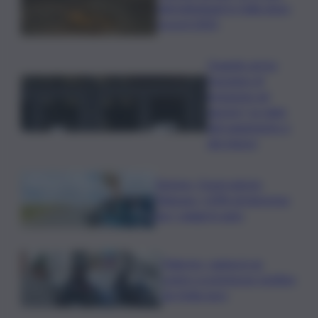
nidi individuati in Italia dopo
record 2025
Quando arriva
l’assegno di
inclusione ad
agosto? Le date
del pagamento e
dei rinnovi
Turismo, Osservatorio
Telepass: +20% di interesse
per i viaggi in auto
Palermo, rapina in un
centro scommesse: bottino
da 5mila euro