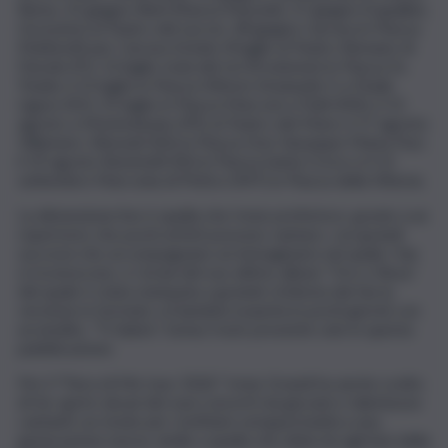
Roma, 25 giugno Rieti (Piazza Mazzini), 27 giugno (Capalbio,
Grosseto) al Teatro del Leccio; 28 giugno Carrara in Piazza
Matteotti per Carrara Estate; 8 luglio al Teatro Romano di
Fiesole (FI); 13 luglio Isola del Liri (Frosinone) in Piazza Ss.
Triade; il 15 luglio in Piazza Vittorio Emanuele II a Finale
Ligure (SV); 25 luglio in Piazza Marconi a Patti (ME), il 15
agosto a Montesilvano (PE) al Teatro del Mare; il 17 agosto:
Villamare, Vibonati (SA) in Piazza Don Giuseppe Maria Paci;
il 19 agosto Benetutti (SS) in Piazza Santa Croce e il 13
settembre Marconia di Pisticci (MT) in Piazza della Vittoria.
La dimensione live è quella che Irene preferisce, grazie a un
repertorio che pochi artisti possono vantare, con grandi
successi che accompagnano un immaginario nel quale i fan
si riconoscono, e i brani del suo ultimo album “Oro e Rosa,”
del quale è stata stampata a grande richiesta dai fan la
versione in formato cd (andata esaurita in pochi giorni) con
un inedito, “Ti Saluto”, bonus track presente solo in questa
pubblicazione.
Per il “Fiera di Me tour 2026” Irene Grandi ha anche scelto
di far aprire alcuni dei suoi concerti da giovani e talentuose
cantanti; un modo per restituire un’opportunità a una
generazione nuova, simile a quella che ebbe lei agli inizi della