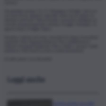
carriera.
Gli opening saranno: 25, 27, 28 giugno e 8 luglio: Jole (con
cui Irene ha un rapporto speciale, tanto da accettare di
duettare nel brano “Blu profondo”, presente nell’album di
esordio di questa giovane artista); 13 luglio: Dettalele; 15
agosto Alma; 25 luglio Papiro.
Sul palco, insieme ad Irene, una band di cinque straordinari
musicisti: Max Frignani (chitarra); Piero Spitilli (basso);
Fabrizio Morganti (batteria); Marco Sabiu o Jacopo Carlini
(tastiere); Titta Nesti (corista e polistrumentista).
(Credits photo Luca Brunetti)
Leggi anche
Caretta caretta, circa 280