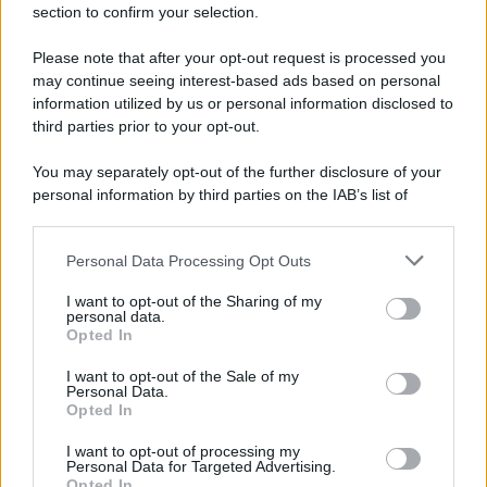
section to confirm your selection.
Iscriviti Ora
Please note that after your opt-out request is processed you
may continue seeing interest-based ads based on personal
information utilized by us or personal information disclosed to
third parties prior to your opt-out.
You may separately opt-out of the further disclosure of your
personal information by third parties on the IAB’s list of
© 2026 | Ediservice s.r.l. 95126 Catania – Via Principe
downstream participants.
Nicola, 22 – P.IVA: 01153210875 – Cciaa Catania n.
Personal Data Processing Opt Outs
This information may also be disclosed by us to third parties
01153210875 – Quotidiano di Sicilia usufruisce dei
on the IAB’s List of Downstream Participants that may further
contributi di cui al D.lgs n. 70/2017
I want to opt-out of the Sharing of my
disclose it to other third parties.
personal data.
Opted In
I want to opt-out of the Sale of my
Personal Data.
Chi Siamo
Opted In
Fondazione Etica e Valori Marilù Tregua
Fondatore Carlo Alberto Tregua
Lavora con noi
I want to opt-out of processing my
Personal Data for Targeted Advertising.
Gerenza
Opted In