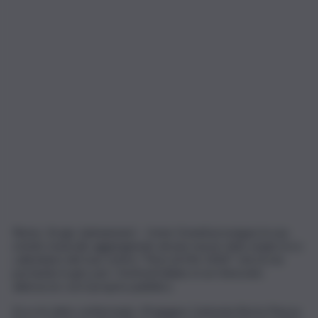
Roma, 16 giu. (askanews) – Irene Grandi prosegue la sua
estate musicale aggiungendo alcune nuove date al già ricco
calendario del tour estivo “Fiera di Me 2026” che la sta
portando in giro per i festival italiani, in un rinnovato
abbraccio con il proprio pubblico.
Ecco le date confermate: 20 giugno Carbonia (Su) in Piazza