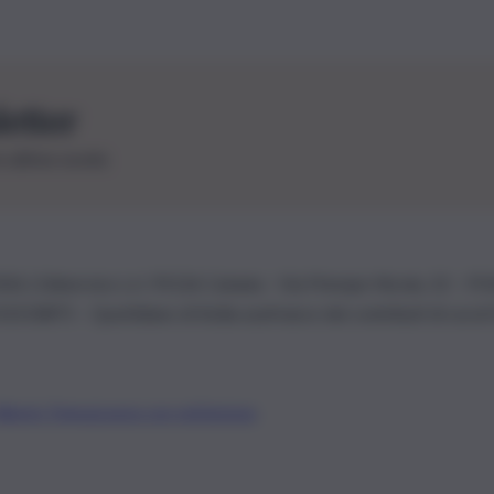
letter
le ultime novità
26 | Ediservice s.r.l. 95126 Catania – Via Principe Nicola, 22 – P
3210875 – Quotidiano di Sicilia usufruisce dei contributi di cui al
Alberto Tregua
Lavora con noi
Gerenza