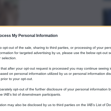
ocess My Personal Information
preferite
to opt-out of the sale, sharing to third parties, or processing of your per
formation for targeted advertising by us, please use the below opt-out s
 selection.
Sole 24 Ore certifica una nazione
 that after your opt-out request is processed you may continue seeing i
ased on personal information utilized by us or personal information dis
one e Meridione
 prior to your opt-out.
rately opt-out of the further disclosure of your personal information by
he IAB’s list of downstream participants.
tion may also be disclosed by us to third parties on the IAB’s List of 
 that may further disclose it to other third parties.