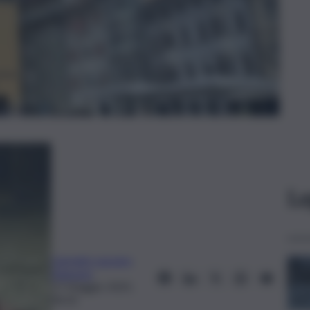
Le
Carmelo Lazzaro
Danzuso
27 Maggio 2025,
06:02