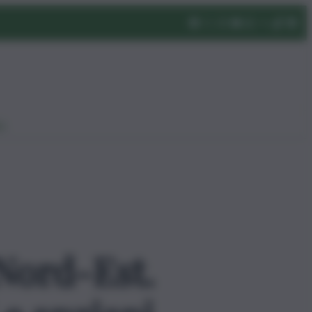
eo
 Nord-Est.