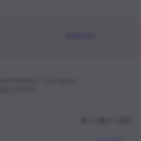
Iscriviti Ora
.IVA: 01153210875 – Cciaa Catania n.
 D.lgs n. 70/2017
Scarica l’app