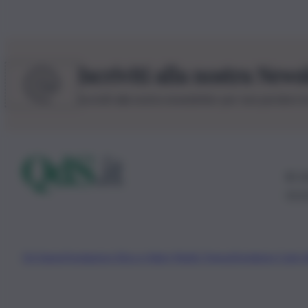
Iscriviti alla nostra News
Iscriviti alla nostra newsletter per non perdere 
© 20
0115
Chi Siamo
Fondazione Etica e Valori Marilù Tregua
Fondatore Carlo 