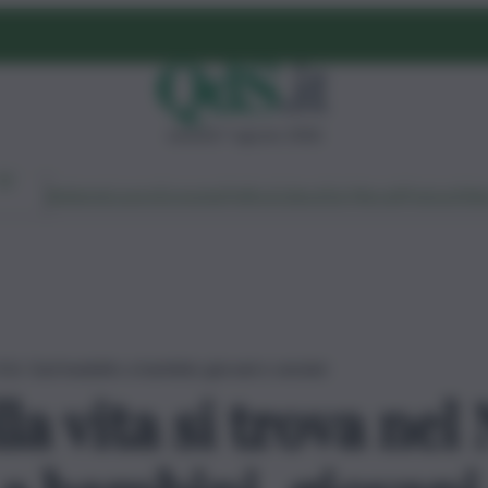
venerdì 7 agosto 2026
Ambiente
Lavoro
Economia
Politica
Cultura
Dai Mercati
Podcast
Vid
-Est. Sud inadatto a bambini, giovani e anziani
la vita si trova nel