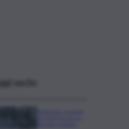
ggi anche
Bitdefender: popolarità
de L’Odissea usata per
diffondere malware