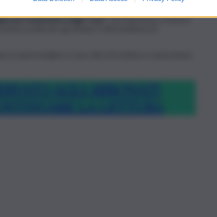
ingue per il benessere degli “over”
con il più basso consumo
spesa sociale per gli anziani e l’alta incidenza di
ra transfrontaliera, è una città di frontiera e universitaria:
ERVATO AGLI ABBONATI
ONTINUARE LA LETTURA