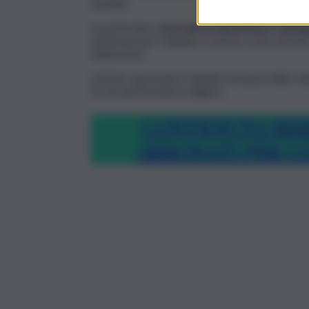
bambini.
In particolare,
la provincia altoatesina si dist
di farmaci per malattie croniche, la più elevata 
biblioteche.
Gorizia, quest’anno Capitale europea della cultu
le sue performance migliori…
CONTENUTO RIS
ABBONATI PER C