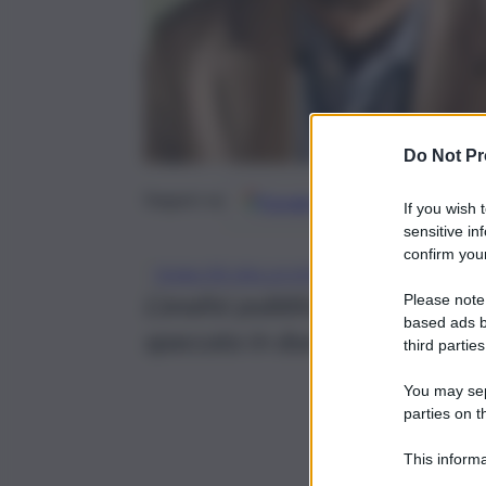
Do Not Pr
Google
Discover
Fonti 
Seguici su
If you wish 
sensitive in
confirm your
QUALITÀ DELLA VITA
L’analisi pubblicata ieri da Il 
Please note
based ads b
spaccata in due tra Settentri
third parties
You may sepa
parties on t
This informa
Participants