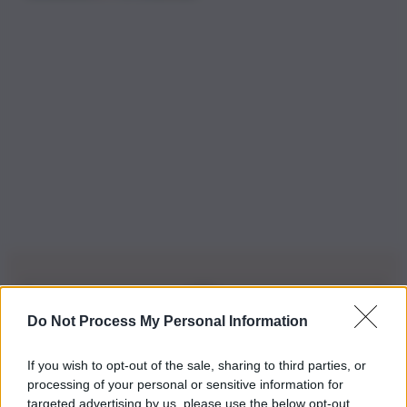
Do Not Process My Personal Information
Iscriviti alla nostra Newsletter
If you wish to opt-out of the sale, sharing to third parties, or
Iscriviti alla nostra newsletter per non perdere le ultime
processing of your personal or sensitive information for
novità
targeted advertising by us, please use the below opt-out