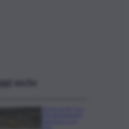
ggi anche
Caretta caretta, circa
280 nidi individuati in
Italia dopo record
2025