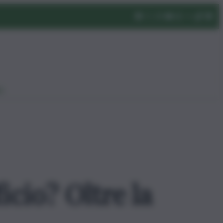
eo
icio? Oltre la