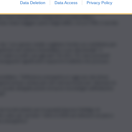
Data Deletion
Data Access
Privacy Policy
ive tra le regioni del Nord, dove i consumi sono maggiori, e
fici che compongono il campione è “alimentato da sola
ue fonti energetiche integrative (combustibili o
vela chela maggior parte degli edifici, circa il 70%, è servita
che “con questo studio vogliamo fornire un contributo per
getiche nel settore immobiliare a uso direzionale” e
 risale in molti casi agli anni ‘50, 60 e 70, sono presenti
nseguenti significativi risparmi in bolletta che possono
obiliare, “l’efficienza energetica è oggi uno dei driver
 rigenerazione urbana più che mai necessari per rilanciare la
trade all’applicazione di nuove tecnologie nell’industria
ti”.
he ha introdotto per le grandi imprese l’obbligo di
ro anni, per arrivare “entro il 2050 ad ottenere un parco
a energetica”.