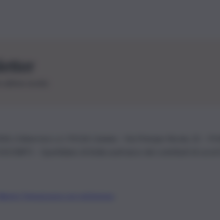
letter
le ultime novità
26 | Ediservice s.r.l. 95126 Catania – Via Principe Nicola, 22 – P
3210875 – Quotidiano di Sicilia usufruisce dei contributi di cui al
Alberto Tregua
Lavora con noi
Gerenza