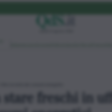
sabato 8 agosto 2026
Ambiente
Lavoro
Economia
Politica
Cultura
Dai Mercati
Podcast
Vid
? Oltre la metà dei consumi energetici
stare freschi in uff