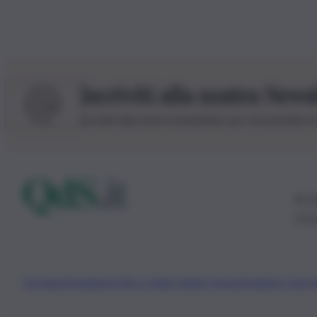
Iscriviti alla nostra News
Iscriviti alla nostra newsletter per non perdere 
© 20
0115
Chi Siamo
Fondazione Etica e Valori Marilù Tregua
Fondatore Carlo 