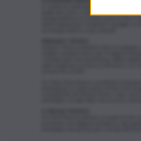
LE EVIDENZE PRINCIPALI
Lo studio ha evidenziato “variazioni significat
quelle del Centro e del Sud”. Il 34% degli edi
energia elettrica, la restante parte ha una o d
teleriscaldamento)”. Andando in dettaglio, si ri
da energia elettrica e gas naturale”.
PARLANO I TECNICI
Federico Testa, presidente Enea, ha spiegato 
stabilire standard univoci per le diagnosi ener
“considerando che il patrimonio edilizio italiano
ampi margini per la messa in efficienza, con co
arrivare fino al 60%”.
Per Silvia Maria Rovere, presidente di Assoimm
principali per la realizzazione di interventi di
competitività del Sistema Paese e apre nuove s
immobiliare, sia agli edifici che ai servizi coinvol
IL TAVOLO TECNICO
Da 2014 l’Enea ha attivato un tavolo tecnico c
presentare una diagnosi energetica ogni quatt
immobiliare decarbonizzato e ad alta efficienz