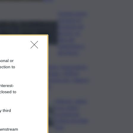
Quando arriva
l’assegno di
inclusione ad
agosto? Le
date del
pagamento e
dei rinnovi
sonal or
Turismo, Osservatorio
ection to
Telepass: +20% di
interesse per i viaggi in
nterest-
auto
closed to
Palermo, rapina
in un centro
 third
scommesse:
bottino da 5mila
euro
Downstream