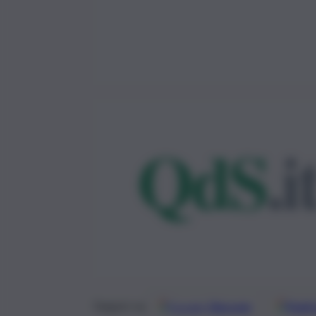
Google
Discover
Fonti 
Seguici su