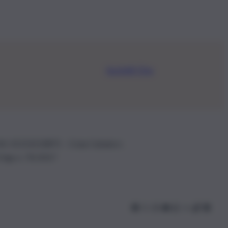
Iscriviti Ora
.IVA: 01153210875 – Cciaa Catania n.
 D.lgs n. 70/2017