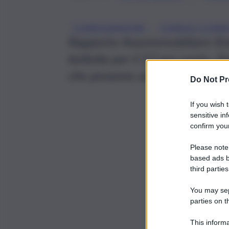
, 
CLIMATIZZAZIONE
CONSIGLI CLIMA
Rapporto Assoimmobiliare-Enea
bolletta per il 57 per cento. F
che possono arrivare fino al 6
Do Not Pr
If you wish 
sensitive in
confirm your
Please note
based ads b
third parties
You may sepa
parties on t
This informa