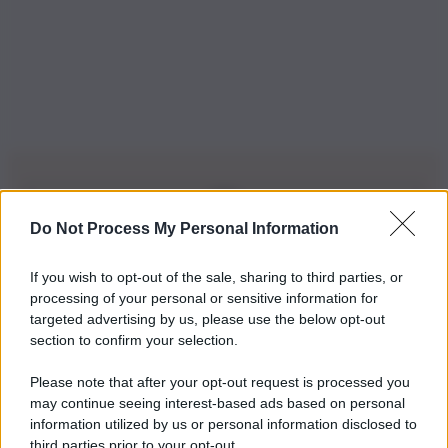
Do Not Process My Personal Information
Iscriviti alla nostra Newsletter
If you wish to opt-out of the sale, sharing to third parties, or
Iscriviti alla nostra newsletter per non perdere le ultime
processing of your personal or sensitive information for
novità
targeted advertising by us, please use the below opt-out
section to confirm your selection.
Iscriviti Ora
Please note that after your opt-out request is processed you
may continue seeing interest-based ads based on personal
information utilized by us or personal information disclosed to
third parties prior to your opt-out.