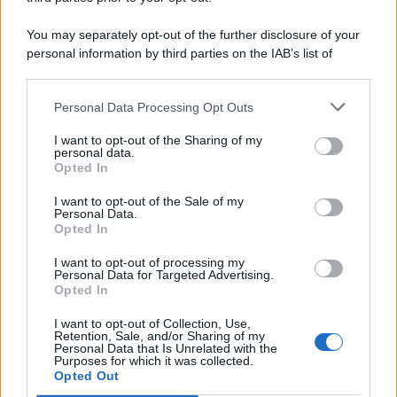
You may separately opt-out of the further disclosure of your
personal information by third parties on the IAB’s list of
© 2026 | Ediservice s.r.l. 95126 Catania – Via Principe
downstream participants.
Nicola, 22 – P.IVA: 01153210875 – Cciaa Catania n.
Personal Data Processing Opt Outs
This information may also be disclosed by us to third parties
01153210875 – Quotidiano di Sicilia usufruisce dei
on the IAB’s List of Downstream Participants that may further
contributi di cui al D.lgs n. 70/2017
I want to opt-out of the Sharing of my
disclose it to other third parties.
personal data.
Opted In
I want to opt-out of the Sale of my
Personal Data.
Chi Siamo
Opted In
Fondazione Etica e Valori Marilù Tregua
Fondatore Carlo Alberto Tregua
Lavora con noi
I want to opt-out of processing my
Personal Data for Targeted Advertising.
Gerenza
Opted In
I want to opt-out of Collection, Use,
Retention, Sale, and/or Sharing of my
Personal Data that Is Unrelated with the
Purposes for which it was collected.
Opted Out
Scarica l’app