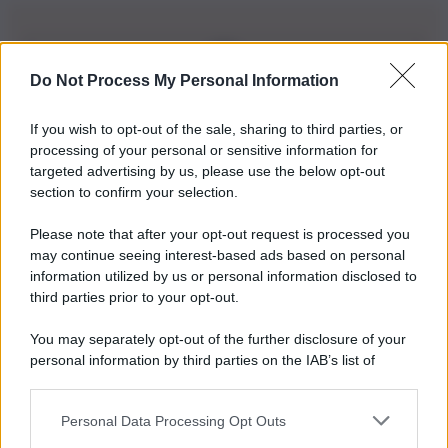
Do Not Process My Personal Information
Iscriviti alla nostra Newsletter
If you wish to opt-out of the sale, sharing to third parties, or
Iscriviti alla nostra newsletter per non perdere le ultime
processing of your personal or sensitive information for
novità
targeted advertising by us, please use the below opt-out
section to confirm your selection.
Iscriviti Ora
Please note that after your opt-out request is processed you
may continue seeing interest-based ads based on personal
information utilized by us or personal information disclosed to
third parties prior to your opt-out.
You may separately opt-out of the further disclosure of your
personal information by third parties on the IAB’s list of
© 2026 | Ediservice s.r.l. 95126 Catania – Via Principe
downstream participants.
Nicola, 22 – P.IVA: 01153210875 – Cciaa Catania n.
Personal Data Processing Opt Outs
This information may also be disclosed by us to third parties
01153210875 – Quotidiano di Sicilia usufruisce dei
on the IAB’s List of Downstream Participants that may further