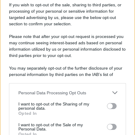
Iscriviti alla nostra Newsletter
If you wish to opt-out of the sale, sharing to third parties, or
Iscriviti alla nostra newsletter per non perdere le ultime
processing of your personal or sensitive information for
novità
targeted advertising by us, please use the below opt-out
section to confirm your selection.
Iscriviti Ora
Please note that after your opt-out request is processed you
may continue seeing interest-based ads based on personal
information utilized by us or personal information disclosed to
third parties prior to your opt-out.
You may separately opt-out of the further disclosure of your
personal information by third parties on the IAB’s list of
© 2026 | Ediservice s.r.l. 95126 Catania – Via Principe
downstream participants.
Nicola, 22 – P.IVA: 01153210875 – Cciaa Catania n.
Personal Data Processing Opt Outs
This information may also be disclosed by us to third parties
01153210875 – Quotidiano di Sicilia usufruisce dei
on the IAB’s List of Downstream Participants that may further
contributi di cui al D.lgs n. 70/2017
I want to opt-out of the Sharing of my
disclose it to other third parties.
personal data.
Opted In
I want to opt-out of the Sale of my
Personal Data.
Chi Siamo
Opted In
Fondazione Etica e Valori Marilù Tregua