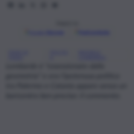
Seguici su
Google
Discover
Fonti preferite
PEZZI DI
POLITIC
RAFFAELE
, 
, 
PIZZO
A
LOMBARDO
Lombardo è “ossessionato dalla
geometria” e ora l’ipotenusa politica
tra Palermo e Catania appare senza un
baricentro ben preciso: il commento.