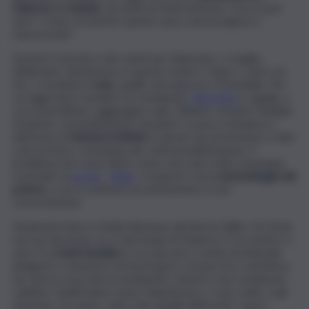
Palermo e Catania
, secondo lui sbaricentrata. Cosa si può
fare? Come sovvertire questo asse a lui incongruo e
sfavorevole?
Eureka! Costruisco dei cateti per bilanciare, o meglio
sbilanciare, l’ipotenusa, in questo modo o fanno i conti con
me, o rischiano il
caos
, quello che piaceva a Pirandello. Per
cui oggi l’asse snodato tra Lombardo,
Miccichè
e Lagalla, a
cui si potrebbero aggiungere altri. Minimo comune multiplo
di questo
rassemblement insulaire
? La poca vicinanza o
aderenza al
sistema Schifani
, in alcuni casi avversione, in altri
concorrenza, comunque per tutti insoddisfazione. Il
problema non sono tanto i temi, che sono stati comunque
sciorinati, la
siccità
, i
rifiuti
, i trasporti, ma la
metodologia del
potere
, a cui si contesta accentramento e non
concertazione.
Diciamola tutta, in Sicilia l’elezione diretta ha fallito. Se l’isola
non ha mai avuto un re dai tempi di Federico II un motivo ci
sarà. È un’
isola feudale
in cui ciascuno si sente Archimede
pitagorico, inventore di fuochi greci, di specchi e metafore,
ma senza concretezza lombardo-veneta e non Lombardo-
calatina. Quelli hanno avuto Napoleone e i suoi codici, e gli
Austriaci; noi siamo stati sotto gioghi differenti. I greci