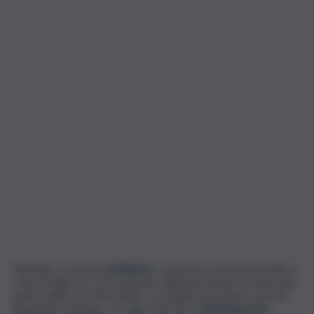
Raffaele, al secolo
Lombardo
, è un greco di Grammichele, e
come Pitagora è ossessionato dalla geometria. Guarda alla
pianta della sua città natale, un esagono perfetto e pensa
alla politica siciliana, ad oggi retta da un’
Ipotenusa tra