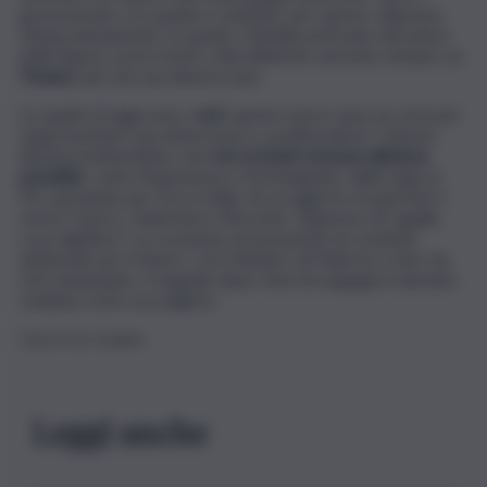
governavano con spada e schiavitù, per questo, deposta,
temporaneamente, la spada i cittadini potevano discutere
nelle Agorà, ma le nostre città elleniche avevano sempre un
Tiranno
, più che una democrazia.
Le spade di oggi sono i
voti
, questo nuovo asse ne avrà per
rappresentare una deterrenza o un’alternativa? Questa
l’ipotesi lombardiana, che
non esclude nessuna alleanza
possibile
, come l’esperienza ci ha insegnato, dalla Lega al
PD, passando per Forza Italia, di cui oggi ha recuperato il
viceré storico, Gianfranco Miccichè. L’ingresso di Lagalla
cosa significa? La creazione di una ipotesi di comitato
elettorale per il futuro, con il Sindaco di Palermo a fare da
Cid Campeador. Il segnale dopo mesi di mugugni è lanciato,
vediamo chi lo raccoglierà.
Così è se vi pare.
Leggi anche