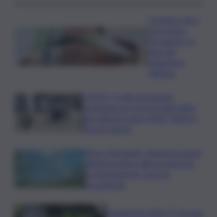
L’assegno unico
arriva dopo
Ferragosto, le
date dei
pagamenti
dell’Inps
VIDEO | Crollo di Pistunina,
continuano le ricerche degli ultimi
due dispersi: team USAR, NBCR e
droni in azione
Etna e Stromboli, registrata doppia
attività eruttiva: allerta arancione
su Fontanarossa, cosa sta
succedendo
Vendemmia 2026, R. Toscana