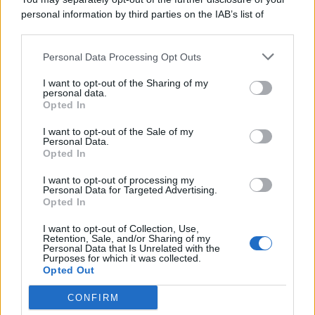
personal information by third parties on the IAB’s list of
© 2026 | Ediservice s.r.l. 95126 Catania – Via Principe
downstream participants.
Nicola, 22 – P.IVA: 01153210875 – Cciaa Catania n.
Personal Data Processing Opt Outs
This information may also be disclosed by us to third parties
01153210875 – Quotidiano di Sicilia usufruisce dei
on the IAB’s List of Downstream Participants that may further
contributi di cui al D.lgs n. 70/2017
I want to opt-out of the Sharing of my
disclose it to other third parties.
personal data.
Opted In
I want to opt-out of the Sale of my
Personal Data.
Chi Siamo
Opted In
Fondazione Etica e Valori Marilù Tregua
Fondatore Carlo Alberto Tregua
Lavora con noi
I want to opt-out of processing my
Personal Data for Targeted Advertising.
Gerenza
Opted In
I want to opt-out of Collection, Use,
Retention, Sale, and/or Sharing of my
Personal Data that Is Unrelated with the
Purposes for which it was collected.
Opted Out
Scarica l’app
CONFIRM