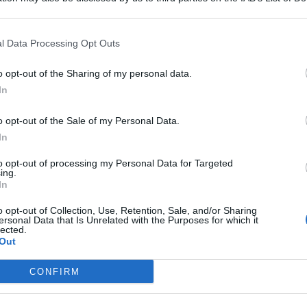
 that may further disclose it to other third parties.
l Data Processing Opt Outs
o opt-out of the Sharing of my personal data.
In
ile della Compagnia di Ragusa hanno tratto in arresto in
re sul territorio nazionale, gravemente indiziato del reato
o opt-out of the Sale of my Personal Data.
anti, un 27enne suo connazionale ed un 30enne rumeno, ai
inaccia di un lungo machete, una cospicua somma di denaro
In
to opt-out of processing my Personal Data for Targeted
ing.
t, news e aggiornamenti CLICCA QUI
In
con machete a Ragusa
o opt-out of Collection, Use, Retention, Sale, and/or Sharing
ersonal Data that Is Unrelated with the Purposes for which it
lected.
Out
ubìta
la rapina, si sono avvicinati ai militari dell’Esercito
curezza all’ingresso Palazzo di Giustizia di Ragusa, riuscendo
CONFIRM
ediatamente il numero unico di emergenza 112 di quanto era