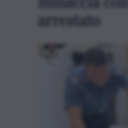
minaccia con
arrestato