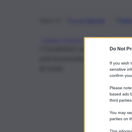
Google
Discover
Fonti 
Seguici su
, 
, 
40ENNE TUNISINO
MACHETE
RAG
I Carabinieri sono riusciti ad 
Do Not Pr
extracomunitario nei pressi de
If you wish 
di reato
sensitive in
confirm your
Please note
based ads b
third parties
You may sepa
parties on t
This informa