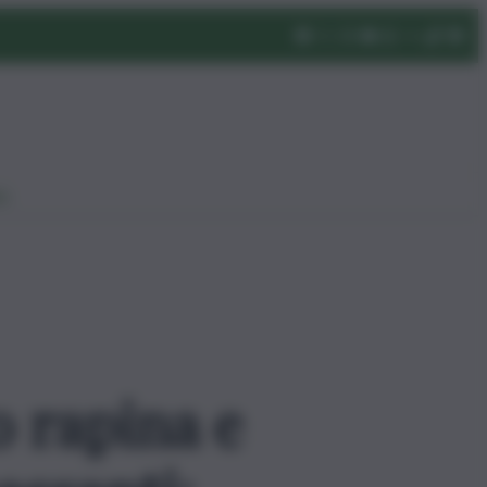
eo
o rapina e