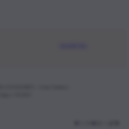
Iscriviti Ora
.IVA: 01153210875 – Cciaa Catania n.
 D.lgs n. 70/2017