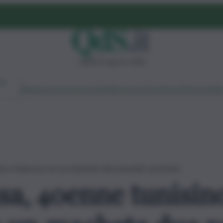
sabato 8 agosto 2026
Ambiente
Lavoro
Economia
Politica
Cultura
Dai Mercati
Podcast
Vid
na e minaccia con un machete due passanti: arrestato
sa, 40enne tunisin