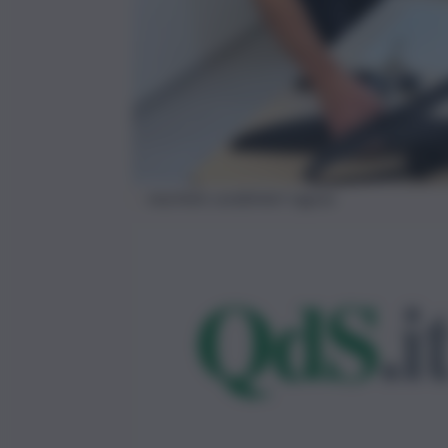
machete carabinieri ragusa