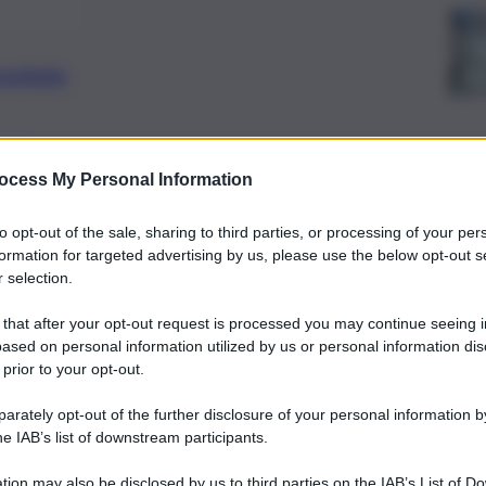
preferite
USA
intercettare e fermare il 40enne
ocess My Personal Information
lla sua dimora: arrestato in flagranza
to opt-out of the sale, sharing to third parties, or processing of your per
formation for targeted advertising by us, please use the below opt-out s
 selection.
 that after your opt-out request is processed you may continue seeing i
Oros
ased on personal information utilized by us or personal information dis
agos
 prior to your opt-out.
rately opt-out of the further disclosure of your personal information by
he IAB’s list of downstream participants.
tion may also be disclosed by us to third parties on the IAB’s List of 