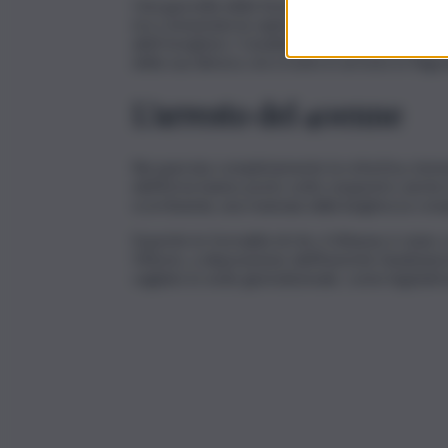
Una gazzella della Sezione Radiomobile si pre
era consumata la rapina e, avviate immediate ri
abiti borghesi, i Carabinieri riuscivano ad int
della sua dimora, ed a trarlo in arresto in fla
L’arresto del 40enne
Recuperata completamente la refurtiva, immediat
dell’Arma hanno posto sotto sequestro anche la
scorribanda, una mannaia dalla lunghezza compl
Esperite le formalità di rito, il 40enne è stato 
Vittorio, a disposizione dell’Autorità Giudiziari
vagliato in sede giurisdizionale, come legislat