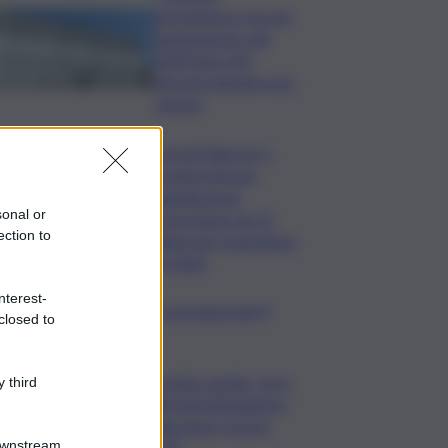
promettono ma non
mantengono: dal
2020 ben 550
decreti attuativi non
emessi
Porti di Palermo e
Termini Imerese,
aggiudicata la
sonal or
concessione da 15
ection to
milioni per la gestione
dei rifiuti
nterest-
copo della domenica, le previsioni del 9
closed to
to segno per segno
Caretta caretta, circa
 third
280 nidi individuati in
Italia dopo record
Downstream
2025