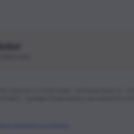
letter
le ultime novità
26 | Ediservice s.r.l. 95126 Catania – Via Principe Nicola, 22 – P
3210875 – Quotidiano di Sicilia usufruisce dei contributi di cui al
Alberto Tregua
Lavora con noi
Gerenza