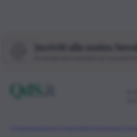
Iscriviti alla nostra News
Iscriviti alla nostra newsletter per non perdere 
© 20
0115
Chi Siamo
Fondazione Etica e Valori Marilù Tregua
Fondatore Carlo 