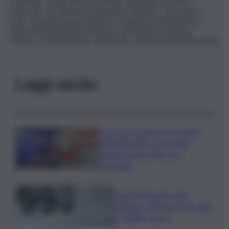
scientifico composto da scrittori, giornalisti e storici,
incaricato di valutare le proposte editoriali. L’accordo è
stato concluso grazie al lavoro congiunto del Direttore
Generale Archivi del Ministero della Cultura, Antonio
Tarasco, e del Direttore di Rai Libri, Adriano Monti Buzzetti.
Leggi anche
Sorpreso a innescare incendi
nell’Agrigentino, arrestato
86enne: il piromane è ai
domiciliari
Caldo in leggero calo:
domani e domenica 19 città
in “bollino rosso”