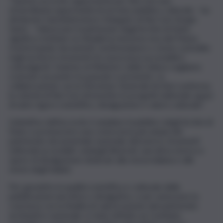
“Questo accordo rappresenta per Rai Com una
straordinaria opportunità di servizio pubblico culturale – ha
dichiarato l’amministratore Delegato di Rai Com Sergio
Santo – Valorizzare il patrimonio degli Archivi di Stato
significa restituire ai cittadini la memoria viva del Paese,
trasformando documenti, testimonianze e storie custodite
negli archivi in strumenti di conoscenza accessibili e
coinvolgenti. Insieme al Ministero della Cultura vogliamo
costruire un ponte tra passato e presente. La
collaborazione con la Direzione Generale Archivi conferma
la volontà di Rai Com di investire in progetti editoriali capaci
di unire rigore scientifico, divulgazione e valore culturale”.
L’obiettivo dell’accordo è ampliare il pubblico degli Archivi di
Stato e promuovere una conoscenza più ampia del
patrimonio documentale nazionale attraverso strumenti
editoriali accessibili: cataloghi illustrati, narrativa storica e
opere di divulgazione dedicate alla storia italiana e alle
storie degli italiani.
Per garantire la qualità scientifica e culturale delle
pubblicazioni narrative e divulgative, e per assicurare la
coerenza con la finalità di valorizzazione del patrimonio
archivistico nazionale, è stato istituito un Comitato