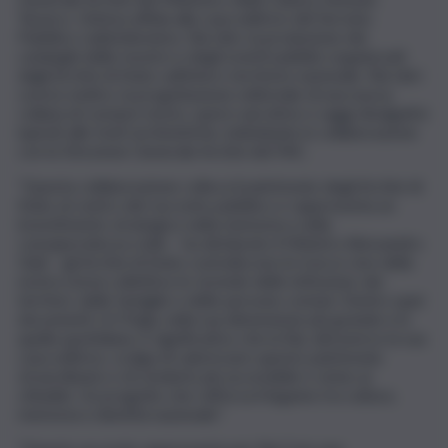
Tarasco. L’intesa affida alla casa editrice del Servizio
Pubblico radiotelevisivo, Rai Libri, la produzione dei
cataloghi delle mostre e degli eventi pubblici organizzati
dagli Archivi di Stato sull’intero territorio nazionale. Rai Libri
curerà, inoltre, la progettazione editoriale di una nuova
collana di romanzi storici, opere narrative e saggi divulgativi
ispirati alle fonti archivistiche, individuate in collaborazione
con la Direzione Generale Archivi del MiC.
“Questa collaborazione colloca il patrimonio degli Archivi di
Stato al centro del racconto pubblico e rappresenta un
investimento strategico nella memoria e nella
consapevolezza civile – ha dichiarato il Ministro Alessandro
Giuli – gli Archivi di Stato custodiscono le tracce vive della
nostra storia collettiva: le vicende delle istituzioni, dei
territori, delle famiglie e delle persone comuni. Dentro quei
documenti c’è l’Italia, nella sua dimensione più grande e in
quella quotidiana. È significativo che la Rai, attraverso la sua
casa editrice, scelga di valorizzare questo patrimonio
straordinario e di renderlo più accessibile e vicino ai
cittadini. Un progetto che rafforza il legame tra cultura,
memoria e identità nazionale”.