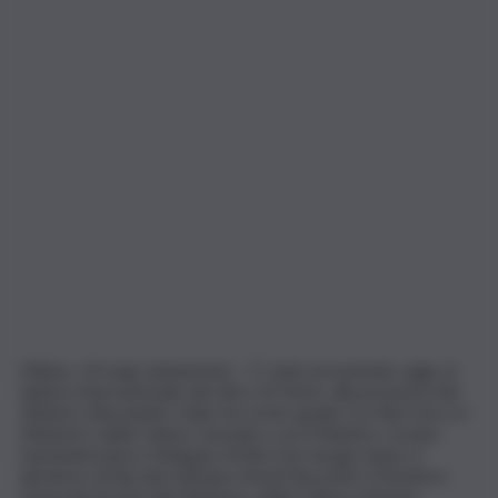
Milano, 14 mag. (askanews) – E’ stato presentato oggi, al
Salone Internazionale del Libro di Torino, alla presenza del
Ministro Alessandro Giuli, l’accordo quadro tra Rai Com e il
Ministero della Cultura. Sul palco con il Ministro c’erano
l’amministratore Delegato di Rai Com Sergio Santo, il
direttore di Rai Libri Adriano Monti Buzzetti, il Direttore
Generale Archivi del Ministero della Cultura, Antonio