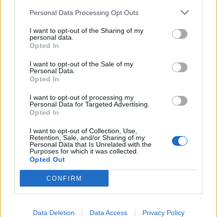
Nicola, 22 – P.IVA: 01153210875 – Cciaa Catania n.
Personal Data Processing Opt Outs
This information may also be disclosed by us to third parties
01153210875 – Quotidiano di Sicilia usufruisce dei
on the IAB’s List of Downstream Participants that may further
contributi di cui al D.lgs n. 70/2017
I want to opt-out of the Sharing of my
disclose it to other third parties.
personal data.
Opted In
I want to opt-out of the Sale of my
Personal Data.
Chi Siamo
Opted In
Fondazione Etica e Valori Marilù Tregua
Fondatore Carlo Alberto Tregua
Lavora con noi
I want to opt-out of processing my
Personal Data for Targeted Advertising.
Gerenza
Opted In
I want to opt-out of Collection, Use,
Retention, Sale, and/or Sharing of my
Personal Data that Is Unrelated with the
Purposes for which it was collected.
Opted Out
Scarica l’app
CONFIRM
Privacy Policy
Preferenze Privacy
Data Deletion
Data Access
Privacy Policy