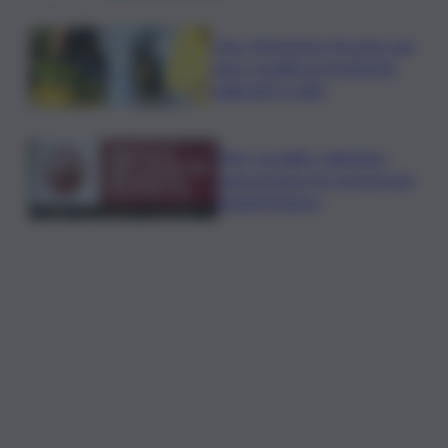
Cons. Maremma Toscana: uve
sane e qualità promettente
malgrado il caldo
Mps, Lovaglio: valutiamo
ogni opzione per preservare
integrità banca