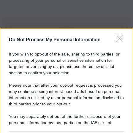
Do Not Process My Personal Information
Iscriviti alla nostra Newsletter
If you wish to opt-out of the sale, sharing to third parties, or
Iscriviti alla nostra newsletter per non perdere le ultime
processing of your personal or sensitive information for
novità
targeted advertising by us, please use the below opt-out
section to confirm your selection.
Iscriviti Ora
Please note that after your opt-out request is processed you
may continue seeing interest-based ads based on personal
information utilized by us or personal information disclosed to
third parties prior to your opt-out.
You may separately opt-out of the further disclosure of your
personal information by third parties on the IAB’s list of
© 2026 | Ediservice s.r.l. 95126 Catania – Via Principe
downstream participants.