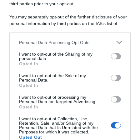
third parties prior to your opt-out.
You may separately opt-out of the further disclosure of your
personal information by third parties on the IAB’s list of
© 2026 | Ediservice s.r.l. 95126 Catania – Via Principe
downstream participants.
Nicola, 22 – P.IVA: 01153210875 – Cciaa Catania n.
Personal Data Processing Opt Outs
This information may also be disclosed by us to third parties
01153210875 – Quotidiano di Sicilia usufruisce dei
on the IAB’s List of Downstream Participants that may further
contributi di cui al D.lgs n. 70/2017
I want to opt-out of the Sharing of my
disclose it to other third parties.
personal data.
Opted In
I want to opt-out of the Sale of my
Personal Data.
Chi Siamo
Opted In
Fondazione Etica e Valori Marilù Tregua
Fondatore Carlo Alberto Tregua
Lavora con noi
I want to opt-out of processing my
Personal Data for Targeted Advertising.
Gerenza
Opted In
I want to opt-out of Collection, Use,
Retention, Sale, and/or Sharing of my
Personal Data that Is Unrelated with the
Purposes for which it was collected.
Opted Out
Scarica l’app