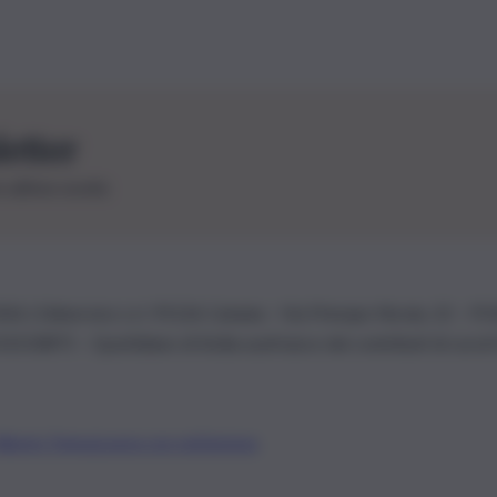
letter
le ultime novità
26 | Ediservice s.r.l. 95126 Catania – Via Principe Nicola, 22 – P
3210875 – Quotidiano di Sicilia usufruisce dei contributi di cui al
Alberto Tregua
Lavora con noi
Gerenza