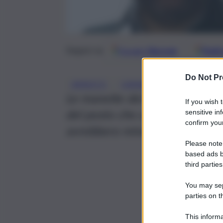
Google
Discover
Fonti 
Seguici su
Do Not Pr
, 
, 
ARRESTO
CARABINIERI
PATERNÒ
Le manette dei carabinieri so
If you wish 
del posto che a volto scoperto
sensitive in
confirm your
avrebbero minacciato il gestor
Please note
based ads b
third parties
You may sepa
parties on t
This informa