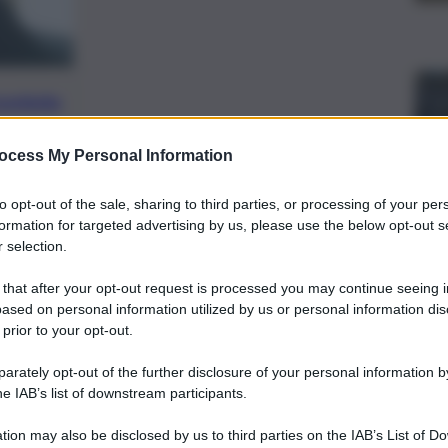
preferite
ocess My Personal Information
, 
RAPINA A MANO ARMATA
no scattate per un 37enne e un 46enne
to opt-out of the sale, sharing to third parties, or processing of your per
, secondo quanto ricostruito,
formation for targeted advertising by us, please use the below opt-out s
 selection.
e dell’impianto sottraendogli l’incasso
 that after your opt-out request is processed you may continue seeing i
ased on personal information utilized by us or personal information dis
 prior to your opt-out.
rately opt-out of the further disclosure of your personal information by
he IAB’s list of downstream participants.
tion may also be disclosed by us to third parties on the IAB’s List of 