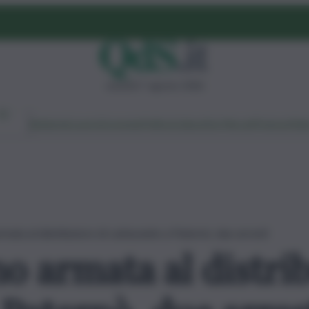
venerdì 7 agosto 2026
Ambiente
Lavoro
Economia
Politica
Cultura
Dai Mercati
Podcast
Vid
mata al distributore di carburante a Paternò, due arresti
o armata al distrib