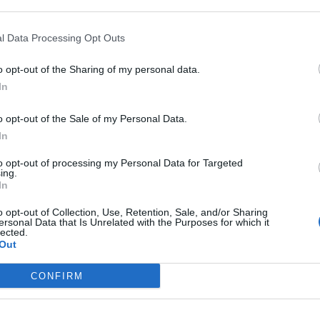
 that may further disclose it to other third parties.
l Data Processing Opt Outs
o opt-out of the Sharing of my personal data.
In
o opt-out of the Sale of my Personal Data.
mata
ai danni di un
distributore di carburanti
nel centro di
In
sono stati arrestati.
Le manette dei carabinieri sono
ne del posto
che, secondo quanto ricostruito,
a volto
to opt-out of processing my Personal Data for Targeted
iato il gestore del distributore sottraendogli l’incasso
.
ing.
In
ervento
o opt-out of Collection, Use, Retention, Sale, and/or Sharing
ersonal Data that Is Unrelated with the Purposes for which it
lected.
ertati dalla centrale operativa in merito a una rapina appena
Out
 i
n piazza Purgatorio.
CONFIRM
e prime informazioni dalla vittima che ha riferito di essere
 che, sotto la minaccia di un coltello, si erano impossessati
i a piedi.