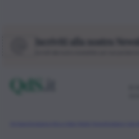
Iscriviti alla nostra News
Iscriviti alla nostra newsletter per non perdere 
© 20
0115
Chi Siamo
Fondazione Etica e Valori Marilù Tregua
Fondatore Carlo 