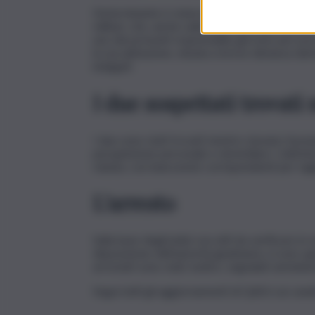
Determinante è stata la conoscenza, oltre che 
militari, che, anche sulla base della descrizion
uno dei presunti responsabili, già noto per prec
la sua abitazione, situata a breve distanza dal
indagati.
I due sospettati trovat
I due sono stati trovati mentre stavano face
perquisizione personale e domiciliare. L’attiv
rubata, con banconote corrispondenti per taglio
L’arresto
Sulla base degli indizi raccolti da verificare in 
disposizione dell’autorità giudiziaria, si sono 
arrestati sono stati, inoltre, segnalati ammini
Segui tutti gli aggiornamenti di QdS.it sui cana