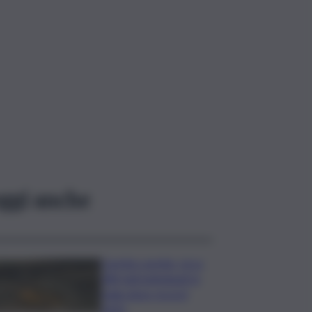
ggi anche
Caretta caretta, circa
280 nidi individuati in
Italia dopo record
2025