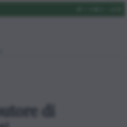
eo
utore di