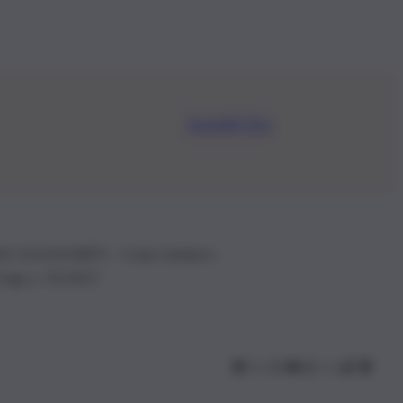
Iscriviti Ora
.IVA: 01153210875 – Cciaa Catania n.
 D.lgs n. 70/2017