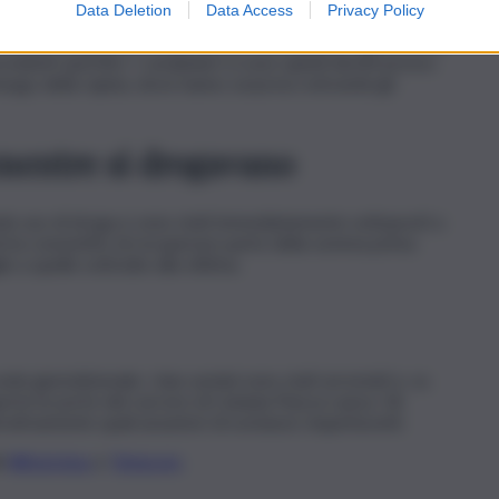
Data Deletion
Data Access
Privacy Policy
del territorio, anche del tessuto sociale da parte dei
e fornita dal gestore, sono riusciti a individuare rapidamente
edenti specifici. I carabinieri si sono quindi diretti presso
 luogo della rapina, dove hanno sorpreso entrambi gli
i mentre si drogavano
ndo uso di droga e sono stati immediatamente sottoposti a
ità ha consentito di recuperare parte della somma prima
 a quelle sottratte alla vittima.
sede giurisdizionale, i due uomini sono stati arrestati e, su
aperte le porte del carcere di Catania Piazza Lanza. Gli
strativamente quali assuntori di sostanze stupefacenti.
li
WhatsApp
e
Telegram
.