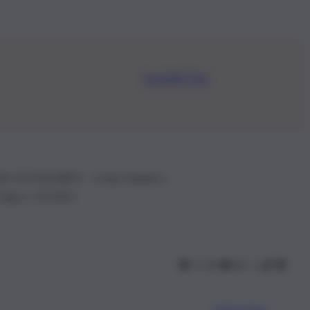
Iscriviti Ora
.IVA: 01153210875 – Cciaa Catania n.
 D.lgs n. 70/2017
Scarica l’app