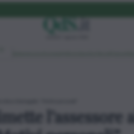
venerdì 7 agosto 2026
Ambiente
Lavoro
Economia
Politica
Cultura
Dai Mercati
Podcast
Vid
ricoltura Barbagallo: “Motivi personali”
imette l’assessore a