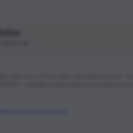
letter
le ultime novità
26 | Ediservice s.r.l. 95126 Catania – Via Principe Nicola, 22 – P
3210875 – Quotidiano di Sicilia usufruisce dei contributi di cui al
Alberto Tregua
Lavora con noi
Gerenza