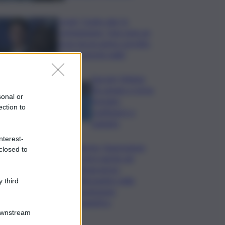
Covid, ‘Conte-day’ in
commissione: “non sono un
eroe ma un uomo corretto,
non troverete nulla”
Guccini, Meloni:
l’ho amato e mi ha
sonal or
formato,
ection to
continuerò a
cantarlo
nterest-
Palermo, l’operazione
closed to
Varchi è anche nel
Sottogoverno:
D’Alessandro nella
 third
commissione
Urbanistica
Downstream