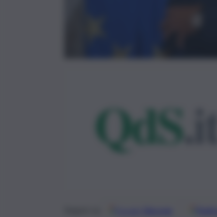
Google
Discover
Fonti 
Seguici su