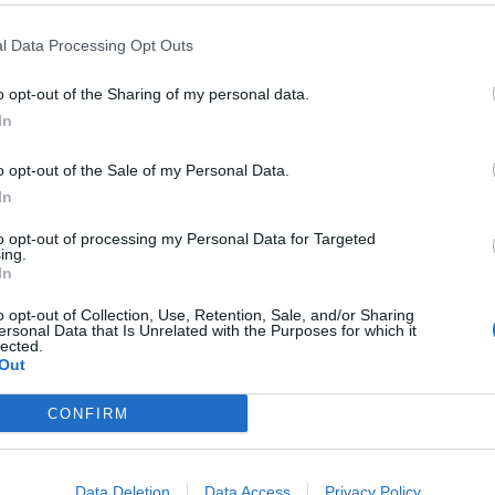
el corso di un incontro a Palazzo d’Orléans, ha espresso
strati durante il suo mandato», sottolineando «l’ottimo
l Data Processing Opt Outs
ui l’assessore Barbagallo ha portato avanti le proprie
o opt-out of the Sharing of my personal data.
In
o opt-out of the Sale of my Personal Data.
In
to opt-out of processing my Personal Data for Targeted
ing.
In
o opt-out of Collection, Use, Retention, Sale, and/or Sharing
ersonal Data that Is Unrelated with the Purposes for which it
lected.
Out
CONFIRM
Data Deletion
Data Access
Privacy Policy