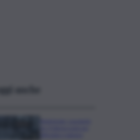
ggi anche
Bitdefender: popolarità
de L’Odissea usata per
diffondere malware