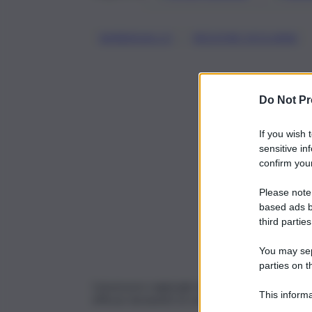
, 
BARBAGALLO
REGIONE SICILIANA
Do Not Pr
If you wish 
sensitive in
confirm your
Please note
based ads b
third parties
You may sepa
parties on t
L’assessore regionale dell’Agricoltura, Salvator
This informa
efficaci da lunedì 22 settembre, per motivi per
Participants