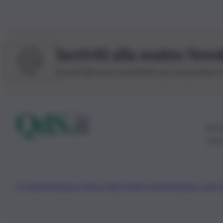
Iscriviti alla nostra News
Iscriviti alla nostra newsletter per non perdere 
© 20
0115
Chi Siamo
Fondazione Etica e Valori Marilù Tregua
Fondatore Carlo 