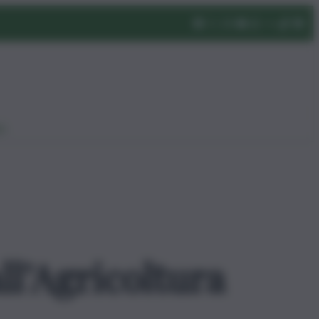
eo
ll’Agricoltura