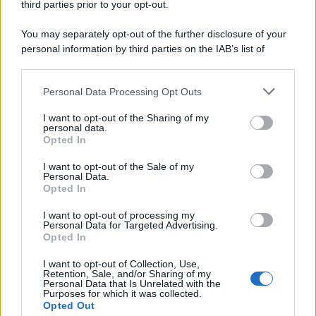
third parties prior to your opt-out.
You may separately opt-out of the further disclosure of your
personal information by third parties on the IAB’s list of
© 2026 | Ediservice s.r.l. 95126 Catania – Via Principe
downstream participants.
Nicola, 22 – P.IVA: 01153210875 – Cciaa Catania n.
Personal Data Processing Opt Outs
This information may also be disclosed by us to third parties
01153210875 – Quotidiano di Sicilia usufruisce dei
on the IAB’s List of Downstream Participants that may further
contributi di cui al D.lgs n. 70/2017
I want to opt-out of the Sharing of my
disclose it to other third parties.
personal data.
Opted In
I want to opt-out of the Sale of my
Personal Data.
Chi Siamo
Opted In
Fondazione Etica e Valori Marilù Tregua
Fondatore Carlo Alberto Tregua
Lavora con noi
I want to opt-out of processing my
Personal Data for Targeted Advertising.
Gerenza
Opted In
I want to opt-out of Collection, Use,
Retention, Sale, and/or Sharing of my
Personal Data that Is Unrelated with the
Purposes for which it was collected.
Opted Out
Scarica l’app