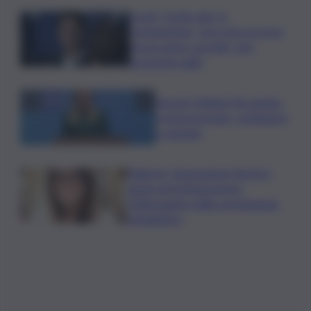
Covid, ‘Conte-day’ in
commissione: “non sono un eroe
ma un uomo corretto, non
troverete nulla”
Guccini, Meloni: l’ho amato
e mi ha formato, continuerò
a cantarlo
Palermo, l’operazione Varchi è
anche nel Sottogoverno:
D’Alessandro nella commissione
Urbanistica