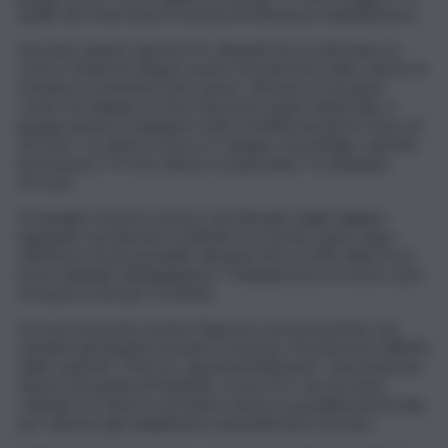
quelle dei rivali cinesi in termini di efficienza manifatturiera.
Secondo quanto riporta il Ft, Renault sta accelerando su
costi e tempi di sviluppo anche facendo leva sulle catene di
fornitura e sul know-how cinese, attraverso il proprio
centro di sviluppo in Cina. Nel nuovo piano industriale, il
gruppo punta a sviluppare tutti i modelli europei in meno di
24 mesi. “La sfida è ricerca e sviluppo, tecnologia, velocità,
innovazione. È lì che stiamo recuperando”, ha spiegato
Provost.
Il manager ha però escluso che Renault voglia tagliare
ingegneri europei per sostituirli con tecnici cinesi, dopo
l’annuncio di una possibile riduzione fino al 20% della forza
lavoro globale nell’ingegneria. “Svilupperemo le nostre auto
europee in Europa”, ha detto.
Provost ha anche escluso l’ingresso di nuovi partner per
riempire gli impianti europei o francesi, che lavorano all’85%
della capacità: “Non ho capacità inutilizzata”. Una posizione
diversa da quella di Stellantis, scrive il Ft, che ha avuto
colloqui con diversi costruttori cinesi su possibili partnership
per saturare gli stabilimenti sottoutilizzati in Europa.