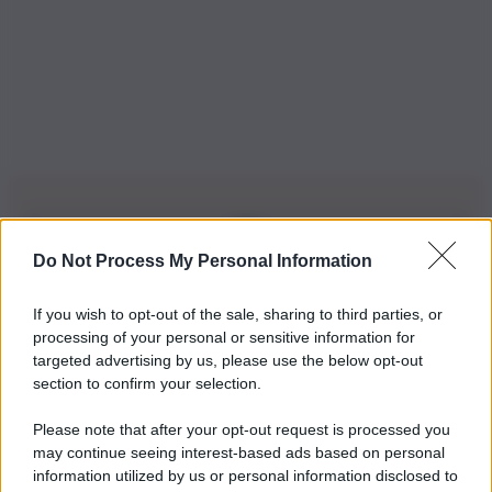
Do Not Process My Personal Information
Iscriviti alla nostra Newsletter
If you wish to opt-out of the sale, sharing to third parties, or
Iscriviti alla nostra newsletter per non perdere le ultime
processing of your personal or sensitive information for
novità
targeted advertising by us, please use the below opt-out
section to confirm your selection.
Iscriviti Ora
Please note that after your opt-out request is processed you
may continue seeing interest-based ads based on personal
information utilized by us or personal information disclosed to