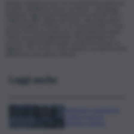
Renault continuerà invece con accordi mirati progetto per
progetto, dall’alleanza storica con Nissan – i due gruppi
detengono oggi una partecipazione incrociata del 15% e
collaborano nello sviluppo dei veicoli – alla cooperazione
con Ford sugli Ev in Europa e con Geely in Brasile e Corea
del Sud. Provost ha escluso una cooperazione più ampia:
“Siamo una società indipendente. Non dipendiamo da
nessuno”. Sulle possibili sinergie con Nissan in Europa, ha
aggiunto: “Per ora non ci sono trattative, ma tutte le nostre
piattaforme sono aperte a Nissan”.
Leggi anche
Bitdefender: popolarità de
L’Odissea usata per
diffondere malware