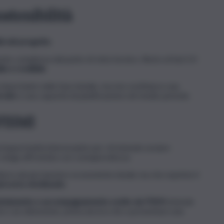
ostenibilità
tà del progetto
.
nte complessa dal punto di vista tecnico, Resto al Sud 2.0
le e credibile
.
importante nella fase iniziale, ma non sostituisce una
rcato
e una capacità di pianificazione nel medio periodo.
 FISMI
n’opportunità interessante per chi intende avviare
e venga affrontata con consapevolezza.
durre alcune barriere economiche iniziali, ma che esprime il
ercorso strutturato
.
entamento e accompagnamento svolto da FISMI
intende
iere con attenzione, prima ancora che a presentare una