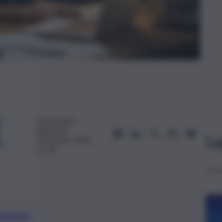
Luisa Maria
Bamonte
Le
9 Gennaio 2026,
11:29
preferite