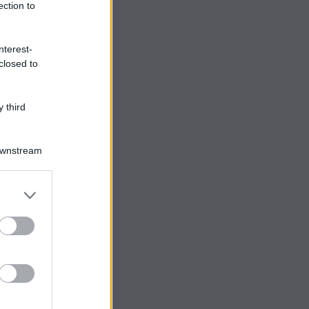
ection to
nterest-
closed to
 third
Downstream