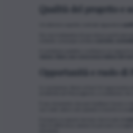
Qualità del progetto e s
Un ulteriore aspetto centrale riguarda la
quali
Pur non trattandosi di una misura particolarme
richiede comunque un’idea
coerente, sostenibi
Il contributo pubblico costituisce un supporto 
visione chiara, una conoscenza minima del me
Opportunità e ruolo di
In conclusione, Resto al Sud 2.0 rappresenta u
un’attività nel Mezzogiorno, a condizione ch
È uno strumento che può facilitare l’avvio e ri
suo reale valore solo quando è inserito in un
p
È proprio su questo terreno che il ruolo di
ori
fare la differenza: aiutare le persone a scegl
domanda.