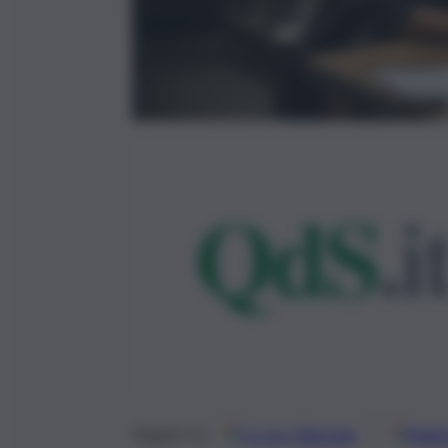
Google
Discover
Fonti 
Seguici su