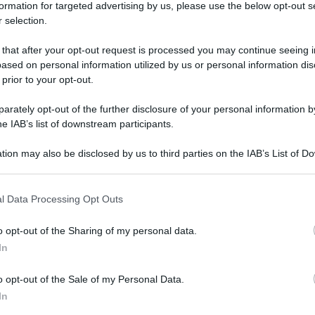
formation for targeted advertising by us, please use the below opt-out s
ortemente rinforzare alcuni servizi fondamentali per il
 selection.
 intende avviare una nuova attività.
io dedicato all’orientamento nella scelta dei bandi e delle
 that after your opt-out request is processed you may continue seeing i
erritorio nazionale, con l’obiettivo di aiutare le persone a
ased on personal information utilized by us or personal information dis
erenti con i propri progetti e con la fase in cui si
 prior to your opt-out.
rately opt-out of the further disclosure of your personal information by
ficoltà di interpretazione
he IAB’s list of downstream participants.
tion may also be disclosed by us to third parties on the IAB’s List of 
ve è cresciuto in modo significativo
, così come è
 that may further disclose it to other third parties.
etarle correttamente.
l Data Processing Opt Outs
nche un bando adatto.
lgo di soffermarmi su
Resto al Sud 2.0
, una delle principali
o opt-out of the Sharing of my personal data.
niziative economiche nel Mezzogiorno, analizzandone il
In
 aspetti che meritano una valutazione più attenta.
o opt-out of the Sale of my Personal Data.
 chi può accedervi
In