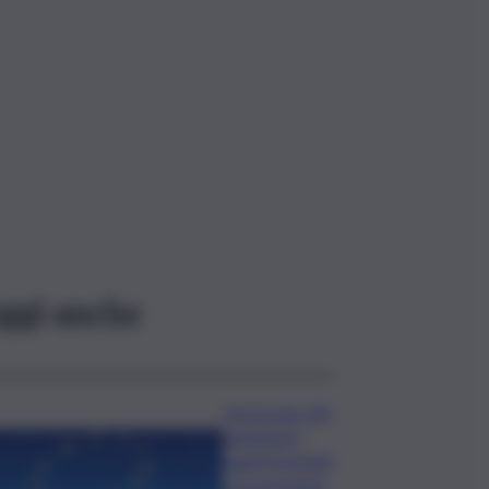
ggi anche
L’oroscopo del
weekend, i
segni fortunati
e le previsioni