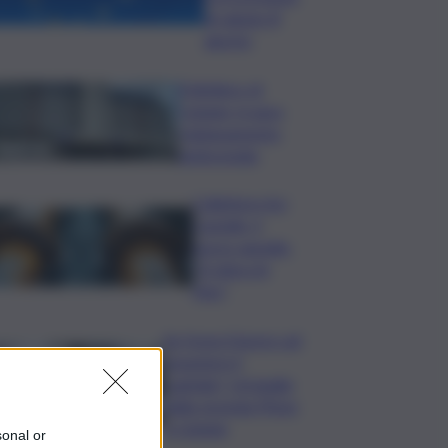
di sabato 8
agosto
Policlinico di
Catania, in gara
l’adeguamento
antincendio
Collettore Aci
Castello, il
nuovo appello:
“Si sblocchi
l’iter”
Se fosse il lavoro ad
assumere il
capitale? Un’analisi
della vicenda Pfizer
a Catania
sonal or