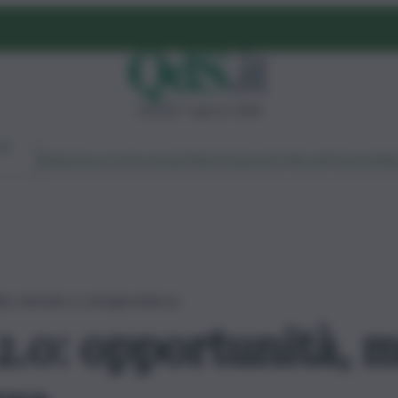
venerdì 7 agosto 2026
Ambiente
Lavoro
Economia
Politica
Cultura
Dai Mercati
Podcast
Vid
nità, metodo e consapevolezza
2.0: opportunità, 