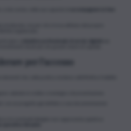
, a mio avviso, nella sua capacità di
accompagnare la fase
trutturate, ma per chi si trova all’inizio del proprio
ttività organizzata.
articolare a
iniziative professionali, di servizi, digitali o a
nvestimenti mirati più che grandi volumi di capitale.
derare per l’accesso
lementi che, nella pratica, incidono sull’effettiva fruibilità
no valutate in ordine cronologico di presentazione.
i, con un progetto già definito e una documentazione
afica e le eventuali deleghe non rappresenta quindi un
a operativa rilevante
.