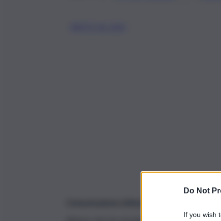
RESTO AL SUD
Do Not Pr
Comunicazione istituzionale
If you wish 
All’inizio del mio insediamento come
President