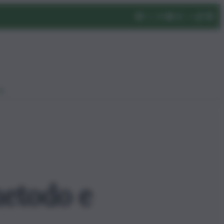
eo
metodo e