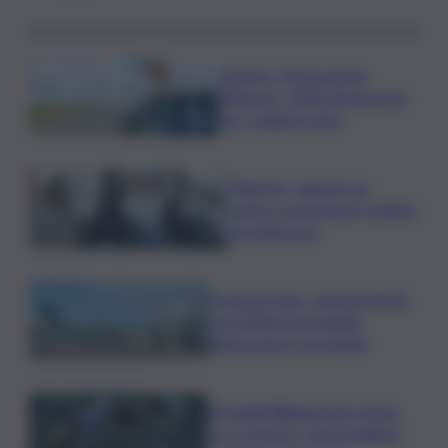
Turismo, Osservatorio
Telepass: +20% di interesse
per i viaggi in auto
Palermo, rapina in un
centro scommesse: bottino
da 5mila euro
Eruzione Etna, voli ripristinati
con effetto immediato
all’aeroporto di Catania
Mondiali Wakeboard: primo
oro è azzurro, Noa Gualtieri