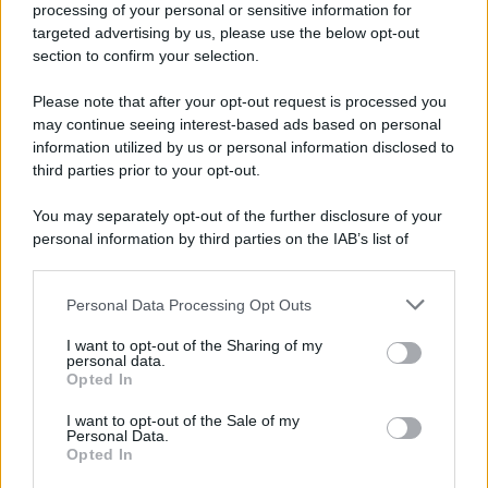
Iscriviti alla nostra newsletter per non perdere le ultime
processing of your personal or sensitive information for
novità
targeted advertising by us, please use the below opt-out
section to confirm your selection.
Iscriviti Ora
Please note that after your opt-out request is processed you
may continue seeing interest-based ads based on personal
information utilized by us or personal information disclosed to
third parties prior to your opt-out.
You may separately opt-out of the further disclosure of your
personal information by third parties on the IAB’s list of
© 2026 | Ediservice s.r.l. 95126 Catania – Via Principe
downstream participants.
Nicola, 22 – P.IVA: 01153210875 – Cciaa Catania n.
Personal Data Processing Opt Outs
This information may also be disclosed by us to third parties
01153210875 – Quotidiano di Sicilia usufruisce dei
on the IAB’s List of Downstream Participants that may further
contributi di cui al D.lgs n. 70/2017
I want to opt-out of the Sharing of my
disclose it to other third parties.
personal data.
Opted In
I want to opt-out of the Sale of my
Personal Data.
Chi Siamo
Opted In
Fondazione Etica e Valori Marilù Tregua
Fondatore Carlo Alberto Tregua