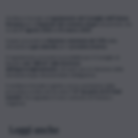
Via libera formale al
regolamento del Consiglio dell’Unione
Europea
per il
risparmio del consumo di gas
nel periodo che
va dal
1° agosto 2022
al
31 marzo 2023
.
Il piano prevede la
riduzione volontaria del 15%
della
domanda di
gas naturale
per il
prossimo inverno
.
Il regolamento prevede la possibilità per il Consiglio di
lanciare
una “allerta” sulla sicurezza
dell’approvvigionamento
, nel qual caso la riduzione della
domanda di gas diventerebbe obbligatoria.
Il via libera formale è giunto con la conclusione della
procedura scritta che ha visto
i “sì” da parte di 25 Stati
membri
. Da segnalare il voto contrario di Polonia e
Ungheria.
Leggi anche