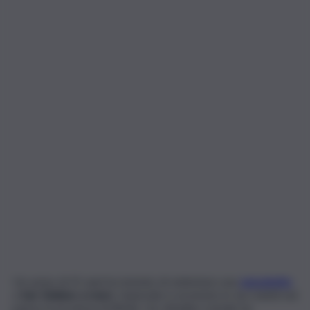
Un uomo di 31 anni ha tentato di violentare una
senzatetto
a
San Giuliano a mare
. L’episodio è avvenuto in via Coletti nel
paese in provincia di Rimini. Un cittadino somalo ha