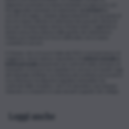
dapprima avvicinato la donna tentando un approccio, poi
l’ha aggredita tentando di violentarla.
La clochard
ha
cercato di reagire, urlando disperatamente. Le sue grida di
terrore hanno attirato le attenzioni dei passanti. Alcuni di
loro per fortuna hanno deciso di intervenire, togliendo la
donna senza fissa dimora dalle grinfie del violentatore.
Hanno poi chiamato le forze dell’ordine che lo hanno
condotto il carcere.
Il 31enne, che si trova in Italia dal 2015 e ha il permesso di
soggiorno, dovrà adesso rispondere di
violenza sessuale e
lesioni personali
perpetrate nei confronti della clochard. Al
momento si trova in via cautelare in carcere ai Casetti. Il gip
del tribunale di Rimini, su richiesta del sostituto procuratore
Luca Bertuzzi, ha disposto il giudizio immediato nei
confronti dello straniero, che il 16 dicembre sarà dunque
chiamato a comparire in aula davanti ai giudici del collegio.
Leggi anche