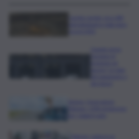
Caretta caretta, circa 280
nidi individuati in Italia dopo
record 2025
Quando arriva
l’assegno di
inclusione ad
agosto? Le date
del pagamento e
dei rinnovi
Turismo, Osservatorio
Telepass: +20% di interesse
per i viaggi in auto
Palermo, rapina in un