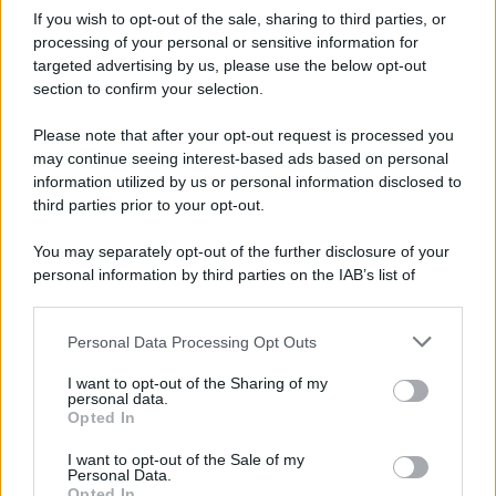
Iscriviti alla nostra Newsletter
If you wish to opt-out of the sale, sharing to third parties, or
Iscriviti alla nostra newsletter per non perdere le ultime
processing of your personal or sensitive information for
novità
targeted advertising by us, please use the below opt-out
section to confirm your selection.
Iscriviti Ora
Please note that after your opt-out request is processed you
may continue seeing interest-based ads based on personal
information utilized by us or personal information disclosed to
third parties prior to your opt-out.
You may separately opt-out of the further disclosure of your
personal information by third parties on the IAB’s list of
© 2026 | Ediservice s.r.l. 95126 Catania – Via Principe
downstream participants.
Nicola, 22 – P.IVA: 01153210875 – Cciaa Catania n.
Personal Data Processing Opt Outs
This information may also be disclosed by us to third parties
01153210875 – Quotidiano di Sicilia usufruisce dei
on the IAB’s List of Downstream Participants that may further
contributi di cui al D.lgs n. 70/2017
I want to opt-out of the Sharing of my
disclose it to other third parties.
personal data.
Opted In
I want to opt-out of the Sale of my
Personal Data.
Chi Siamo
Opted In