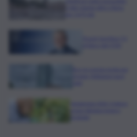
L’Antitrust multa monopattini,
e-bike sharing attivi a Roma
per 2,675 mln
Picardi, Sportface TV
al fianco del CONI
Bce: la crescita rischia una
frenata, l’inflazione nuovi
rialzi
Vendemmia 2026, il fattore
acqua ridisegna tempi e
strategie