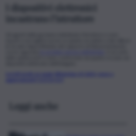
I dispositivi elettronici
incastrano l’istruttore
Gli agenti della pg hanno individuato l’istruttore e sono
riusciti a raccogliere prove su quanto accaduto a due allieve
di 16 anni. Approfittando del rapporto di fiducia instaurato
con le ragazzine
le avrebbe riprese nell’intimità.
Il racconto
delle adolescenti è stato confermato da quanto trovato nei
dispositivi elettronici dell’indagato.
Iscriviti gratis al canale WhatsApp di QdS.it, news e
aggiornamenti CLICCA QUI
Leggi anche