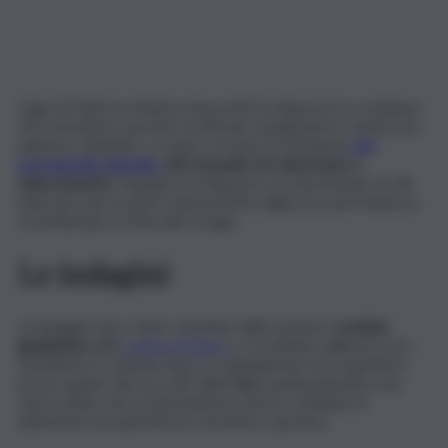
Il gip di Palermo Andrea Innocenti ha disposto la condanna
di un istruttore sportivo di 28 anni, insegnante in numerose
palestre cittadine, a 4 anni e 4 mesi di reclusione
per
pornografia minorile,
atti sessuali con minorenne e
adescamento
. Il giudice ha disposto un risarcimento di 18
mila euro per le parti civili assistite dagli avvocati Federica
Prestidonato e Marcello Drago.
Le indagini
Le indagini sono state condotte dalla sezione di
polizia
giudiziaria
della
polizia di Stato
e coordinate dalla procura.
L’inchiesta è scattata dopo la segnalazione di un genitore
preoccupato dai racconti della figlia quattordicenne che
aveva detto che un’amichetta le aveva confidato le
attenzioni sessuali del loro istruttore sportivo.