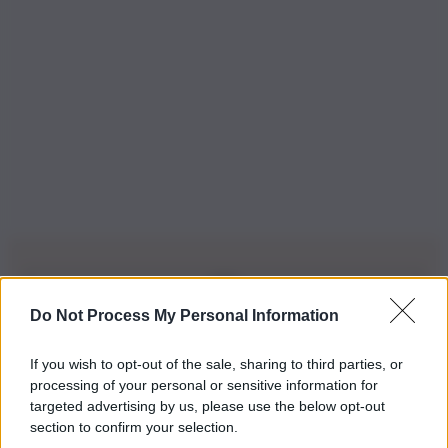
Do Not Process My Personal Information
Iscriviti alla nostra Newsletter
If you wish to opt-out of the sale, sharing to third parties, or
Iscriviti alla nostra newsletter per non perdere le ultime
processing of your personal or sensitive information for
novità
targeted advertising by us, please use the below opt-out
section to confirm your selection.
Iscriviti Ora