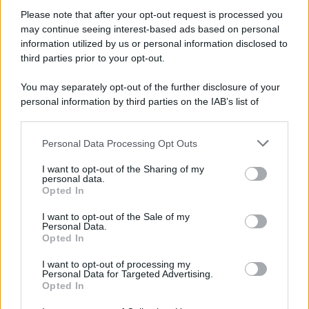
Please note that after your opt-out request is processed you
may continue seeing interest-based ads based on personal
information utilized by us or personal information disclosed to
third parties prior to your opt-out.
You may separately opt-out of the further disclosure of your
personal information by third parties on the IAB’s list of
© 2026 | Ediservice s.r.l. 95126 Catania – Via Principe
downstream participants.
Nicola, 22 – P.IVA: 01153210875 – Cciaa Catania n.
Personal Data Processing Opt Outs
This information may also be disclosed by us to third parties
01153210875 – Quotidiano di Sicilia usufruisce dei
on the IAB’s List of Downstream Participants that may further
contributi di cui al D.lgs n. 70/2017
I want to opt-out of the Sharing of my
disclose it to other third parties.
personal data.
Opted In
I want to opt-out of the Sale of my
Personal Data.
Chi Siamo
Opted In
Fondazione Etica e Valori Marilù Tregua
Fondatore Carlo Alberto Tregua
Lavora con noi
I want to opt-out of processing my
Personal Data for Targeted Advertising.
Gerenza
Opted In