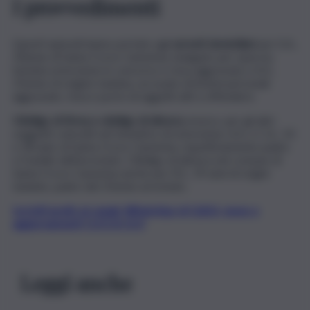
I provvedimenti
Questi episodi hanno portato agli
arresti domiciliari
per E.A.,
20enne di Santa Croce Camerina, indagato per spaccio,
tentata estorsione in concorso e rissa aggravata; e A.S.,
25enne di origine tunisina, accusato di lesioni personali
aggravate, rissa e porto di oggetti atti a offendere.
Obbligo di firma e obbligo di dimora
, invece, per gli altri
soggetti coinvolti nel tentativo di estorsione, A.A. e C.A., 53
e 28 anni, di Santa Croce Camerina, rispettivamente padre
e fratello dell’arrestato. Obbligo di dimora nel comune di
Santa Croce Camerina anche per R.S., 59 anni di origini
tunisine, padre del 25enne arrestato.
Iscriviti gratis al canale WhatsApp di QdS.it, news e
aggiornamenti CLICCA QUI
Leggi anche