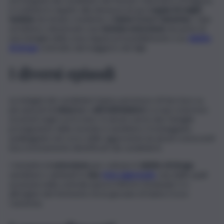
è scattata in seguito alla denuncia di una
coppia di origini
tunisine
da tempo residente a
Santa Croce Camerina
. I due
avrebbero denunciato una
tentata estorsione
da parte di
una famiglia della zona, legata presumibilmente a un
debito
di droga
contratto dal maggiore dei figli.
I diversi episodi
Le indagini dei carabinieri hanno permesso di fare luce su
più episodi di
minacce
e
atti intimidatori
a scopo estorsivo
avvenuti negli scorsi mesi. In alcuni casi le due famiglie
protagoniste della vicenda si sarebbero fronteggiate,
spalleggiate nel corso delle aggressioni da alcuni conoscenti
(successivamente identificati dai carabinieri).
I tentativi di
estorsione
per colmare il
debito di droga
sarebbero culminati in
due
risse aggravate
, una delle quali
avvenuta nella centrale piazza Vittorio Emanuele II e
all’origine del ferimento di un giovane di Santa Croce
Camerina.