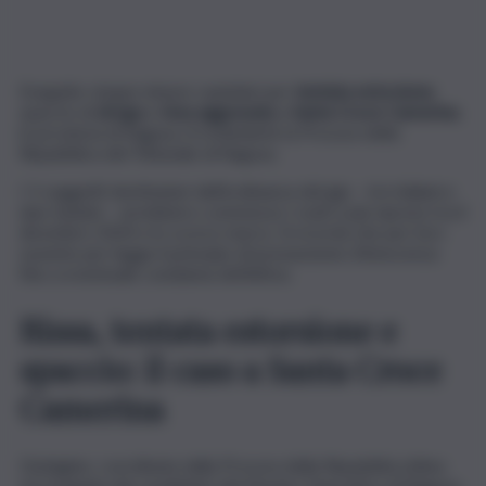
Eseguite cinque misure cautelari per
tentata estorsione
,
spaccio di
droga
e
rissa aggravata
a
Santa Croce Camerina
,
in provincia di Ragusa. A richiederle la Procura della
Repubblica del Tribunale di Ragusa.
I 5 soggetti destinatari dell’ordinanza del gip – tre italiani e
due tunisini – avrebbero commesso i reati a più riprese tra il
dicembre 2024 e lo scorso marzo. Si ricorda che per loro
sussiste per legge il principio di presunzione d’innocenza
fino a eventuale condanna definitiva.
Rissa, tentata estorsione e
spaccio: il caso a Santa Croce
Camerina
L’indagine, coordinata dalla Procura della Repubblica iblea
ed eseguita dai carabinieri del Nucleo Operativo di Ragusa,