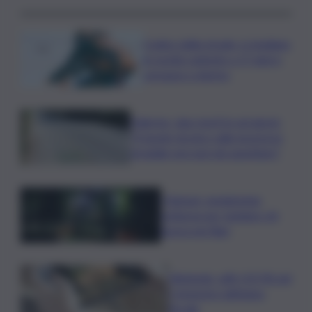
Codice della strada, si studiano
le novità: patente a 17 anni e
sorpasso a destra
Palermo, due morti in sei giorni:
“Il tavolo tecnico sulla sicurezza
stradale non può più aspettare”
I Barisei: vendemmia
notturna per tutelare chi
lavora nei filari
Nintendo, utili +53,5% nel
I trimestre dell’anno
fiscale