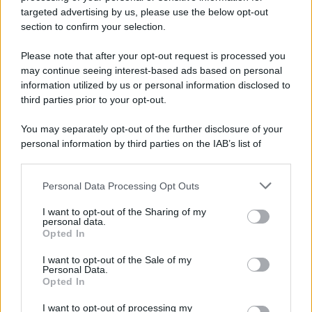
novità
targeted advertising by us, please use the below opt-out
section to confirm your selection.
Iscriviti Ora
Please note that after your opt-out request is processed you
may continue seeing interest-based ads based on personal
information utilized by us or personal information disclosed to
third parties prior to your opt-out.
You may separately opt-out of the further disclosure of your
personal information by third parties on the IAB’s list of
© 2026 | Ediservice s.r.l. 95126 Catania – Via Principe
downstream participants.
Nicola, 22 – P.IVA: 01153210875 – Cciaa Catania n.
Personal Data Processing Opt Outs
This information may also be disclosed by us to third parties
01153210875 – Quotidiano di Sicilia usufruisce dei
on the IAB’s List of Downstream Participants that may further
contributi di cui al D.lgs n. 70/2017
I want to opt-out of the Sharing of my
disclose it to other third parties.
personal data.
Opted In
I want to opt-out of the Sale of my
Personal Data.
Chi Siamo
Opted In
Fondazione Etica e Valori Marilù Tregua
Fondatore Carlo Alberto Tregua
Lavora con noi
I want to opt-out of processing my