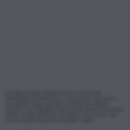
A Parigi prosegue il Roland Garros e, nonostante
l’eliminazione di Jannik Sinner, i colori azzurri sono ancora
protagonisti. Oggi, negli ottavi di finale del tabellone
maschile, sono impegnati Flavio Cobolli, Matteo Berrettini e
Matteo Arnaldi. Nel torneo di doppio misto, invece, Sara
Errani e Andrea Vavassori affrontano i quarti.