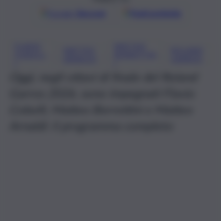
Google
Discover
Fonti preferite
FLAVIO
MATTEO
MATTEO
ROLAND
, 
, 
, 
COBOLL
BERRETTIN
ARNALDI
GARROS
I
I
Oggi, negli ottavi di finale del Roland
Garros 2026, sono impegnati Flavio
Cobolli, Matteo Berrettini e Matteo
Arnaldi: il programma completo