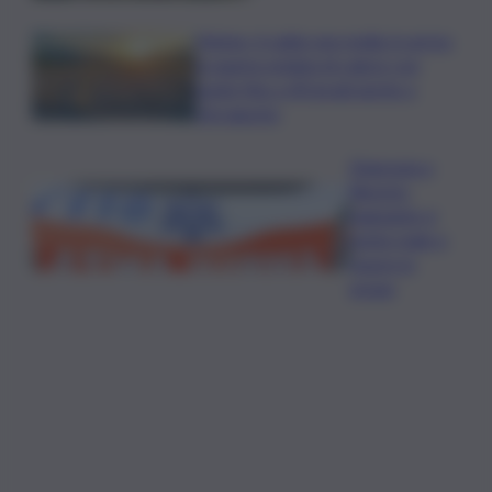
Meteo, il caldo non molla: in arrivo
la quarta ondata di calore con
punte fino a 40 gradi anche a
Ferragosto
Disgrazia a
Riposto:
bagnante si
sente male e
muore in
acqua