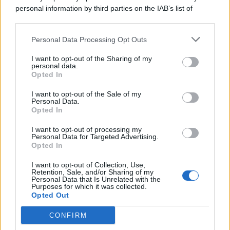
personal information by third parties on the IAB’s list of
© 2026 | Ediservice s.r.l. 95126 Catania – Via Principe
downstream participants.
Nicola, 22 – P.IVA: 01153210875 – Cciaa Catania n.
Personal Data Processing Opt Outs
This information may also be disclosed by us to third parties
01153210875 – Quotidiano di Sicilia usufruisce dei
on the IAB’s List of Downstream Participants that may further
contributi di cui al D.lgs n. 70/2017
I want to opt-out of the Sharing of my
disclose it to other third parties.
personal data.
Opted In
I want to opt-out of the Sale of my
Personal Data.
Chi Siamo
Opted In
Fondazione Etica e Valori Marilù Tregua
Fondatore Carlo Alberto Tregua
Lavora con noi
I want to opt-out of processing my
Personal Data for Targeted Advertising.
Gerenza
Opted In
I want to opt-out of Collection, Use,
Retention, Sale, and/or Sharing of my
Personal Data that Is Unrelated with the
Purposes for which it was collected.
Opted Out
Scarica l’app
CONFIRM