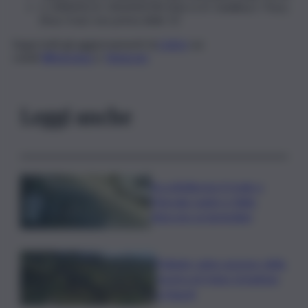
S. ERRANI/A. VAVASSORI (Ita) vs A. Danilina/J. Tracy
(Kaz/Usa): non prima delle 15
Segui tutti gli aggiornamenti di
QdS.it
sui
canali
WhatsApp
e
Telegram
Leggi anche
Accoltellarono il rivale a
Marsala: padre e figlio
finiscono ai domiciliari
Follador wine sponsor della
mostra di Heinz Schattner
a Napoli