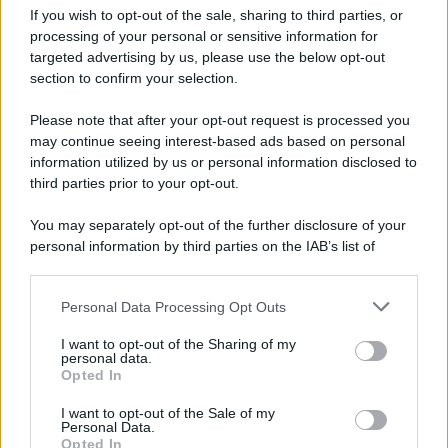
Iscriviti alla nostra Newsletter
If you wish to opt-out of the sale, sharing to third parties, or
Iscriviti alla nostra newsletter per non perdere le ultime
processing of your personal or sensitive information for
novità
targeted advertising by us, please use the below opt-out
section to confirm your selection.
Iscriviti Ora
Please note that after your opt-out request is processed you
may continue seeing interest-based ads based on personal
information utilized by us or personal information disclosed to
third parties prior to your opt-out.
You may separately opt-out of the further disclosure of your
personal information by third parties on the IAB’s list of
© 2026 | Ediservice s.r.l. 95126 Catania – Via Principe
downstream participants.
Nicola, 22 – P.IVA: 01153210875 – Cciaa Catania n.
Personal Data Processing Opt Outs
This information may also be disclosed by us to third parties
01153210875 – Quotidiano di Sicilia usufruisce dei
on the IAB’s List of Downstream Participants that may further
contributi di cui al D.lgs n. 70/2017
I want to opt-out of the Sharing of my
disclose it to other third parties.
personal data.
Opted In
I want to opt-out of the Sale of my
Personal Data.
Chi Siamo
Opted In
Fondazione Etica e Valori Marilù Tregua