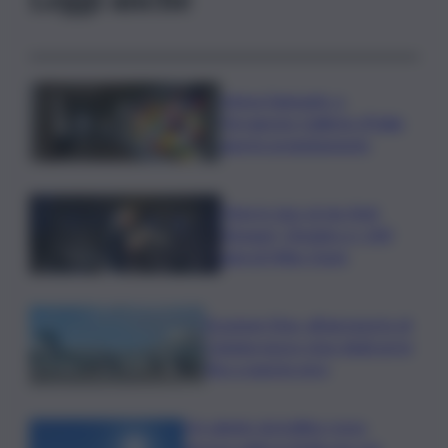
Intesa Sanpaolo: a
Ferragosto Gallerie d’Italia
aperte gratuitamente
Time in Jazz al via: Amii
Stewart, Diodato e i 100
anni di Miles Davis
Eruzione Etna, all’aeroporto di
Catania nuovo stop degli arrivi
fino a questa sera
Un sabato da bollino rosso,
ancora caldo in Sicilia ma con