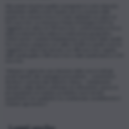
Alle patate di prima qualità consegnate in conto deposito
nell’ambito dell’Accordo Quadro per la cessione delle
patate da consumo fresco è stato attribuito un valore di
425 euro/ton. La referenza Patata di Bologna DOP ha
raggiunto un valore di 700 euro/ton, confermando la forza
delle produzioni d’eccellenza a indicazione geografica.
Ottimi anche i risultati di liquidazione sul fronte delle cipolle.
Per la prima categoria con calibro 50/80, la cipolla rossa ha
raggiunto il valore più elevato con 380 euro/ton, seguita
dalla cipolla gialla a 280 euro/ton e dalla cipolla bianca a 250
euro/ton.
“Abbiamo registrato una riduzione delle rese in tutti gli
areali rispetto alla campagna precedente – commenta il
direttore commerciale Roberto Chiesa – L’andamento
climatico delle ultime settimane di coltivazione, spesso le
più impattanti sul risultato produttivo sia in termini
quantitativi che qualitativi, ha condizionato sensibilmente il
risultato agronomico”.
Leggi anche