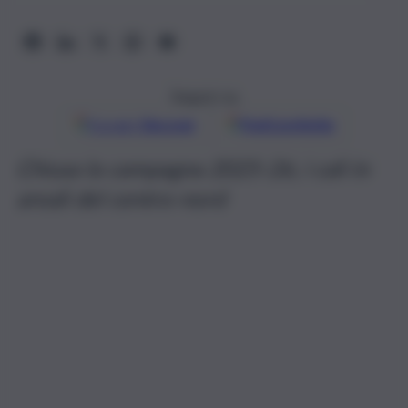
Seguici su
Google
Discover
Fonti preferite
Chiusa la campagna 2025-26, i cali in
areali del centro-nord