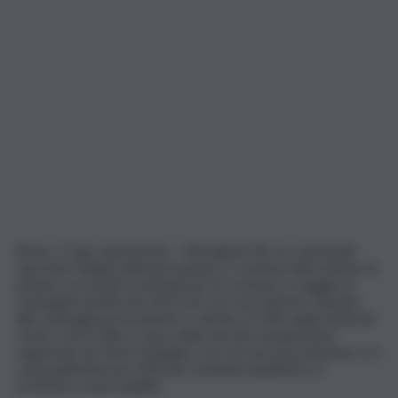
Roma, 17 giu. (askanews) – Romagnoli F.lli, tra i principali
operatori italiani nella lavorazione e commercializzazione di
patate e prodotti ortofrutticoli, ha concluso a maggio la
campagna pataticola 2025/26 con rese inferiori rispetto
alla campagna precedente e cali fino al 10% negli areali del
centro-nord Italia a causa delle elevate temperature
registrate nel mese di giugno, ma con una la produzione si è
contraddistinta per l’elevato standard qualitativo e
un’ottima conservabilità.