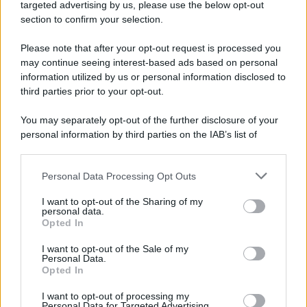
novità
targeted advertising by us, please use the below opt-out
section to confirm your selection.
Iscriviti Ora
Please note that after your opt-out request is processed you
may continue seeing interest-based ads based on personal
information utilized by us or personal information disclosed to
third parties prior to your opt-out.
You may separately opt-out of the further disclosure of your
personal information by third parties on the IAB’s list of
© 2026 | Ediservice s.r.l. 95126 Catania – Via Principe
downstream participants.
Nicola, 22 – P.IVA: 01153210875 – Cciaa Catania n.
Personal Data Processing Opt Outs
This information may also be disclosed by us to third parties
01153210875 – Quotidiano di Sicilia usufruisce dei
on the IAB’s List of Downstream Participants that may further
contributi di cui al D.lgs n. 70/2017
I want to opt-out of the Sharing of my
disclose it to other third parties.
personal data.
Opted In
I want to opt-out of the Sale of my
Personal Data.
Chi Siamo
Opted In
Fondazione Etica e Valori Marilù Tregua
Fondatore Carlo Alberto Tregua
Lavora con noi
I want to opt-out of processing my
Personal Data for Targeted Advertising.