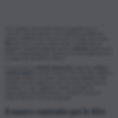
“È un risultato che premia il lavoro sindacale serio e
concreto ottenuto grazie a una trattativa condotta nel
merito e nell’interesse dei lavoratori. In Sicilia, dove molte
Rsa
soffrono la carenza di personale e la difficoltà nel
garantire standard adeguati, questo
contratto
rappresenta
anche un’opportunità per valorizzare il ruolo degli operatori
e rendere più attrattivo il settore”.
È il commento di
Antonio Santonocito
, segretario
SNALV
Confsal Catania
, in merito al rinnovo del Contratto collettivo
nazionale di lavoro (Ccnl) per il personale impiegato nelle
strutture private della terza età. L’accordo, dopo mesi di
trattative, è stato raggiunto a livello nazionale tra
l’associazione datoriale Anaste e i sindacati autonomi
SNALV Confsal e Confsal, tra gli altri.
Il nuovo contratto per le RSA