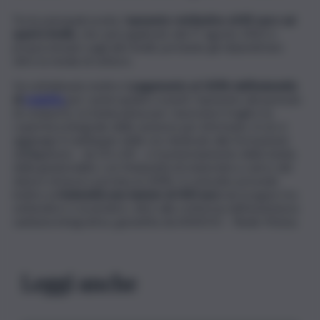
Tra le principali novità, l’
aumento retributivo di 85 euro sul
quarto livello
, che sarà applicato dal 1° agosto 2025 e
proporzionato sugli altri livelli, portando gli stipendi ben
oltre la media di settore.
Va sottolineato inoltre il
pagamento al 100% dell’indennità
di
malattia
per i primi quattro eventi, l’aumento del periodo
di comporto, la tutela piena per i lavoratori fragili e la
copertura integrale delle assenze per infortunio. A ciò si
aggiunge il raddoppio delle ore dedicate alla formazione
obbligatoria – da 20 a 40 – e il potenziamento della tutela
della genitorialità, con l’indennità di maternità a carico del
datore di lavoro portata al 100%. Il contratto prevede
inoltre un’
indennità una tantum di 300 euro
da erogare tra
settembre e novembre, oltre alla conferma dell’assistenza
sanitaria integrativa, garantita da AASSOD – Reale Mutua.
Leggi anche