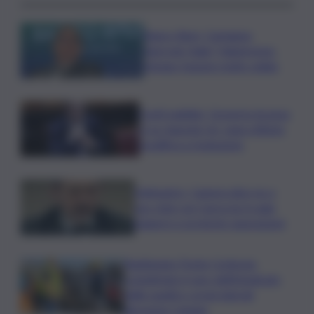
Banco Bpm, Castagna:
Agricole Italia? Valuteremo,
ritengo fusione molto solida
Conti pubblici, Governo incassa
sì su clausola Ue. Lega ottiene
modifica a risoluzione
Delmastro, Camera dice no a
uso chat con Caroccia: in aula
bagarre e proteste opposizioni
Raddoppio Ponte Corleone,
completato il varo dell’impalcato
delle quattro corsie laterali
direzione Catania