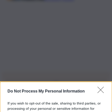
Do Not Process My Personal Information
Iscriviti alla nostra Newsletter
If you wish to opt-out of the sale, sharing to third parties, or
Iscriviti alla nostra newsletter per non perdere le ultime
processing of your personal or sensitive information for