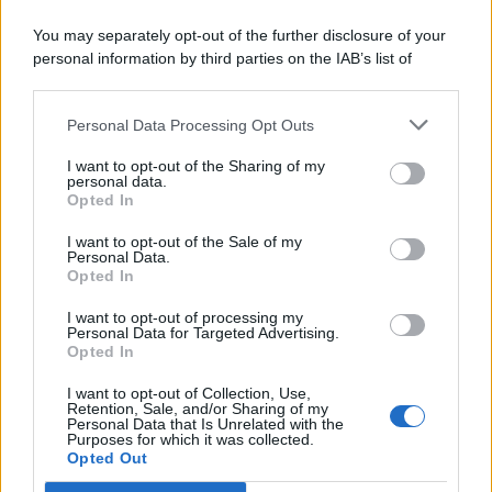
You may separately opt-out of the further disclosure of your
personal information by third parties on the IAB’s list of
© 2026 | Ediservice s.r.l. 95126 Catania – Via Principe
downstream participants.
Nicola, 22 – P.IVA: 01153210875 – Cciaa Catania n.
Personal Data Processing Opt Outs
This information may also be disclosed by us to third parties
01153210875 – Quotidiano di Sicilia usufruisce dei
on the IAB’s List of Downstream Participants that may further
contributi di cui al D.lgs n. 70/2017
I want to opt-out of the Sharing of my
disclose it to other third parties.
personal data.
Opted In
I want to opt-out of the Sale of my
Personal Data.
Chi Siamo
Opted In
Fondazione Etica e Valori Marilù Tregua
Fondatore Carlo Alberto Tregua
Lavora con noi
I want to opt-out of processing my
Personal Data for Targeted Advertising.
Gerenza
Opted In
I want to opt-out of Collection, Use,
Retention, Sale, and/or Sharing of my
Personal Data that Is Unrelated with the
Purposes for which it was collected.
Opted Out
Scarica l’app