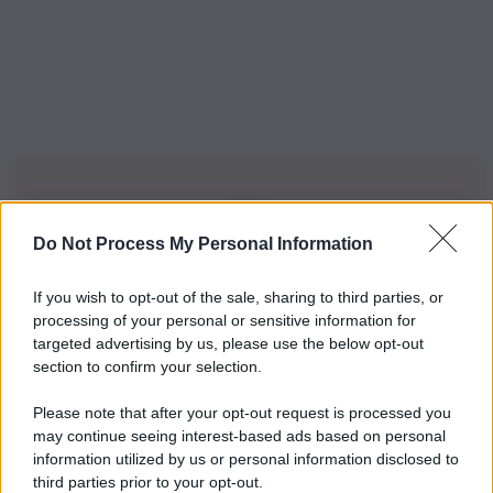
Do Not Process My Personal Information
Iscriviti alla nostra Newsletter
If you wish to opt-out of the sale, sharing to third parties, or
Iscriviti alla nostra newsletter per non perdere le ultime
processing of your personal or sensitive information for
novità
targeted advertising by us, please use the below opt-out
section to confirm your selection.
Iscriviti Ora
Please note that after your opt-out request is processed you
may continue seeing interest-based ads based on personal
information utilized by us or personal information disclosed to
third parties prior to your opt-out.