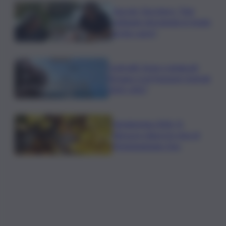
Guccini, Zucchero: “Stai
soltando dormendo in fondo
al mio cuore”
Contratti, Aran e sindacati
firmano Ccnl Funzioni Centrali
2025-2027
Vendemmia 2026, R.
Abruzzo riduce le rese di
Montepulciano Doc