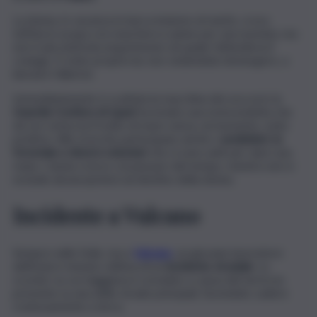
La donna, in vacanza in barca insieme al marito, si era
tuffata in acqua con maschera e pinne per una nuotata, ma
non è più rientrata al gommone sul quale l’attendeva il
coniuge. È stato proprio lui, non vedendola riemergere, a
lanciare l’allarme.
Immediatamente è scattata la macchina dei soccorsi: la
Guardia Costiera di Lipari
ha inviato una motovedetta che
da ore setaccia il tratto di mare senza, al momento, esito
positivo. Alle ricerche partecipano anche i
carabinieri, la
forestale e diversi volontari
che si sono uniti per dare una
mano. L’ansia cresce col passare del tempo, mentre non si
esclude alcuna ipotesi sul destino della donna.
Incidente a Vulcano
Sempre nelle Eolie, ma a
Vulcano
, un giovane lavoratore
dell’isola è rimasto vittima di un
incidente stradale
. Lo
scooter su cui viaggiava è scivolato a causa del terriccio
presente su una delle strade principali, facendolo cadere
rovinosamente a terra.