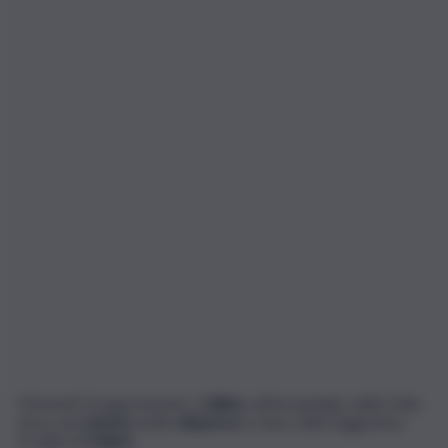
Momenti di apprensione a
Salina
, nell’arcipelago delle Eolie,
dove una
turista
risulta
dispersa
in mare nella suggestiva
località di
Pollara
.