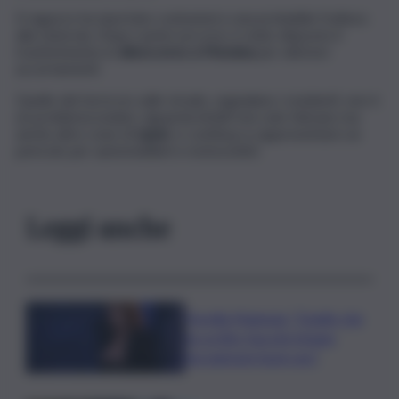
Il ragazzo ha riportato contusioni e una probabile frattura
alla clavicola. Dopo i primi soccorsi, è stato disposto il
trasferimento in
elisoccorso a Messina
per ulteriori
accertamenti.
Quello del terriccio sulle strade, segnalano i residenti, non è
un problema isolato: riguarda infatti non solo Vulcano ma
anche altre zone di
Lipari
, e continua a rappresentare un
pericolo per automobilisti e motociclisti.
Leggi anche
Fiorella Mannoia: “Quello che
ha scritto Guccini rimane,
facciamone buon uso”