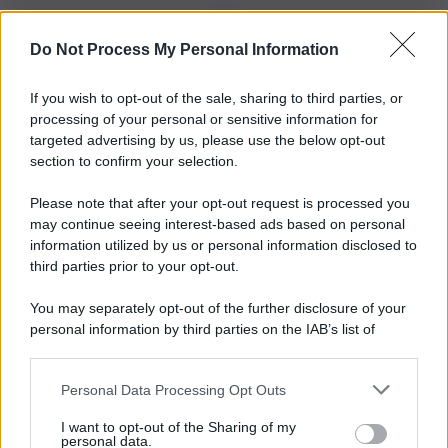
Do Not Process My Personal Information
Iscriviti alla nostra Newsletter
If you wish to opt-out of the sale, sharing to third parties, or
Iscriviti alla nostra newsletter per non perdere le ultime
processing of your personal or sensitive information for
novità
targeted advertising by us, please use the below opt-out
section to confirm your selection.
Iscriviti Ora
Please note that after your opt-out request is processed you
may continue seeing interest-based ads based on personal
information utilized by us or personal information disclosed to
third parties prior to your opt-out.
You may separately opt-out of the further disclosure of your
personal information by third parties on the IAB’s list of
© 2026 | Ediservice s.r.l. 95126 Catania – Via Principe
downstream participants.
Nicola, 22 – P.IVA: 01153210875 – Cciaa Catania n.
Personal Data Processing Opt Outs
This information may also be disclosed by us to third parties
01153210875 – Quotidiano di Sicilia usufruisce dei
on the IAB’s List of Downstream Participants that may further
contributi di cui al D.lgs n. 70/2017
I want to opt-out of the Sharing of my
disclose it to other third parties.
personal data.