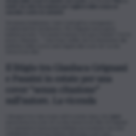
serata delle cover in duetto con Luché
con il bran
o ‘Falco a
metà’
,
ha colto l’occasione per togliersi dalla scarpa un
sassolino contro la cantante.
Terminata l’esibizione, Carlo Conti gli ha consegnato i
tradizionali fiori di Sanremo. Ma Grignani aveva già la
battuta pronta: “C’è anche il numero di Laura Pausini? Così la
posso chiamare…”. Una frase sottile che fa riferimento alla
polemica dello scorso anno legata alla cover de ‘La mia
storia tra le dita’.
Il litigio tra Gianluca Grignani
e Pausini in estate per una
cover “senza citazione”
sull’autore. La vicenda
I dissapori tra i due erano nati in estate dopo che
Laura
aveva inciso la cover di ‘La mia storia tra le dita’ di Grignani
e il cantautore l’aveva bacchettata sui social per non aver
sottolineato chi fosse l’autore del brano e per aver