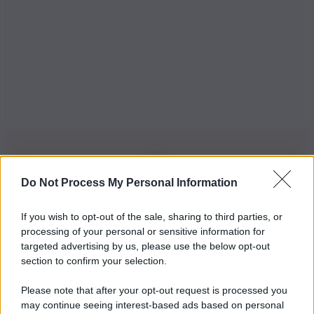
Do Not Process My Personal Information
Iscriviti alla nostra Newsletter
If you wish to opt-out of the sale, sharing to third parties, or
Iscriviti alla nostra newsletter per non perdere le ultime
processing of your personal or sensitive information for
novità
targeted advertising by us, please use the below opt-out
section to confirm your selection.
Iscriviti Ora
Please note that after your opt-out request is processed you
may continue seeing interest-based ads based on personal