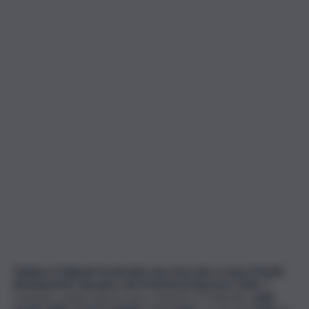
Gianluca Grignani ha lanciato una stoccata a Laura Pausini
direttamente dal palco del Festival di Sanremo 2026
. Il
cantante, ospite questa sera, venerdì 27 febbraio,
nella