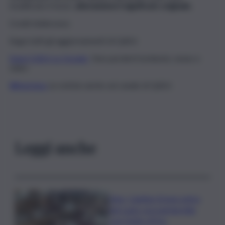
modificato il testo,
alterandone il significato originale.
Credit Adnkronos
Segui tutti gli aggiornamenti di QdS.it
Segui QdS.it su Google
Non perderti inchieste, news e
video
WhatsApp
Le notizie anche sul canale di QdS.it
Leggi anche
Vino, Cantine Ermes entra
nel Lazio con partnership
con Gotto d’Oro