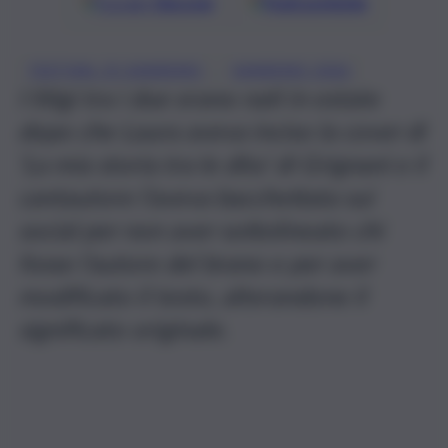
Google
Discover
Fonti preferite
, 
FESTIVAL DI SANREMO
SANREMO 2026
I litigi tra i due erano nati in estate
dopo che Laura aveva inciso la cover di
‘La mia storia tra le dita’ di Grignani e il
cantautore l’aveva bacchettata sui
social per non aver sottolineato chi
fosse l’autore del brano e per aver
modificato il testo, alterandone il
significato originale.