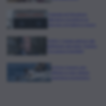
Tragedia nel Messinese,
allevatore precipita in un
burrone col trattore e muore
VIDEO | Catania aderisce alla
definizione agevolata, Trantino:
“Occasione irripetibile”
A Porto Cesareo vino
affinato in mare diviene
esperienza enoturistica