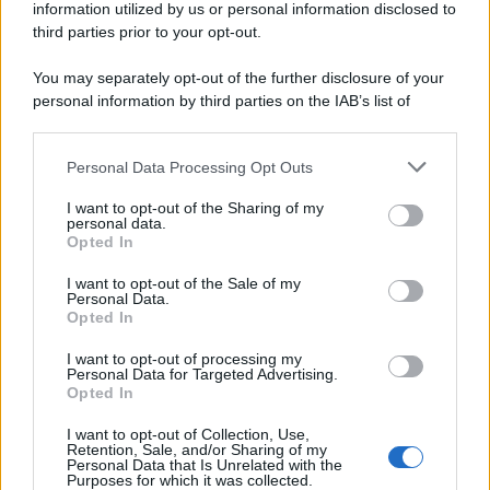
information utilized by us or personal information disclosed to
third parties prior to your opt-out.
You may separately opt-out of the further disclosure of your
personal information by third parties on the IAB’s list of
© 2026 | Ediservice s.r.l. 95126 Catania – Via Principe
downstream participants.
Nicola, 22 – P.IVA: 01153210875 – Cciaa Catania n.
Personal Data Processing Opt Outs
This information may also be disclosed by us to third parties
01153210875 – Quotidiano di Sicilia usufruisce dei
on the IAB’s List of Downstream Participants that may further
contributi di cui al D.lgs n. 70/2017
I want to opt-out of the Sharing of my
disclose it to other third parties.
personal data.
Opted In
I want to opt-out of the Sale of my
Personal Data.
Chi Siamo
Opted In
Fondazione Etica e Valori Marilù Tregua
Fondatore Carlo Alberto Tregua
Lavora con noi
I want to opt-out of processing my
Personal Data for Targeted Advertising.
Gerenza
Opted In
I want to opt-out of Collection, Use,
Retention, Sale, and/or Sharing of my
Personal Data that Is Unrelated with the
Purposes for which it was collected.