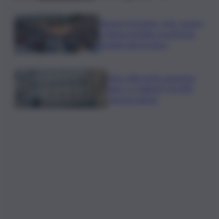
Agosto fra teatro, arte, musica
e danza: la Sicilia si conferma
grande palcoscenico
Mps: utile netto semestre
oltre 1,1 miliardi (+25,3%),
sopra le attese