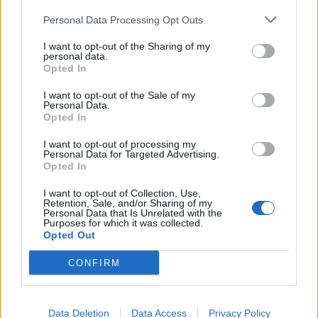
Nicola, 22 – P.IVA: 01153210875 – Cciaa Catania n.
Personal Data Processing Opt Outs
This information may also be disclosed by us to third parties
01153210875 – Quotidiano di Sicilia usufruisce dei
on the IAB’s List of Downstream Participants that may further
contributi di cui al D.lgs n. 70/2017
I want to opt-out of the Sharing of my
disclose it to other third parties.
personal data.
Opted In
I want to opt-out of the Sale of my
Personal Data.
Chi Siamo
Opted In
Fondazione Etica e Valori Marilù Tregua
Fondatore Carlo Alberto Tregua
Lavora con noi
I want to opt-out of processing my
Personal Data for Targeted Advertising.
Gerenza
Opted In
I want to opt-out of Collection, Use,
Retention, Sale, and/or Sharing of my
Personal Data that Is Unrelated with the
Purposes for which it was collected.
Opted Out
Scarica l’app
CONFIRM
Privacy Policy
Preferenze Privacy
Data Deletion
Data Access
Privacy Policy