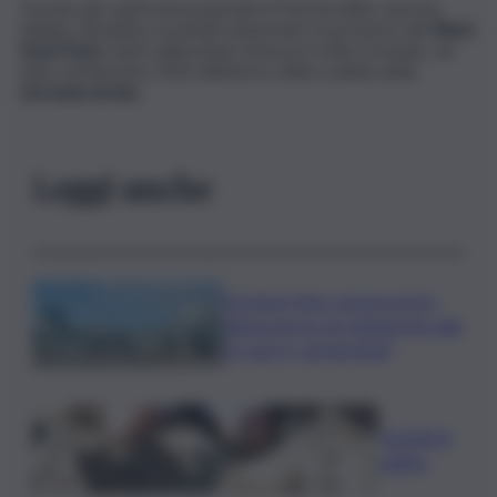
Tornano gli ospiti internazionali al Festival della canzone
italiana. Amadeus ha infatti annunciato la presenza dei
Black
Eyed Peas
, band californiana famosa in tutto il mondo, sul
palco di Sanremo 2023 all’interno della scaletta della
seconda serata.
Leggi anche
Eruzione Etna, nessun arrivo
all’aeroporto di Catania fino alle
12: già 3 i voli dirottati
Castelli di
sabbia