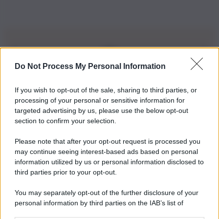
Do Not Process My Personal Information
Iscriviti alla nostra Newsletter
If you wish to opt-out of the sale, sharing to third parties, or
Iscriviti alla nostra newsletter per non perdere le ultime
processing of your personal or sensitive information for
novità
targeted advertising by us, please use the below opt-out
section to confirm your selection.
Iscriviti Ora
Please note that after your opt-out request is processed you
may continue seeing interest-based ads based on personal
information utilized by us or personal information disclosed to
third parties prior to your opt-out.
You may separately opt-out of the further disclosure of your
personal information by third parties on the IAB’s list of
© 2026 | Ediservice s.r.l. 95126 Catania – Via Principe
downstream participants.