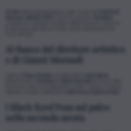
Novità
nella programmazione delle serate del
Festival di
Sanremo edizione 2023
. Come di consueto,
Amadeus,
conduttore e direttore artistico della kermesse canora in
programma sulla Rai, ha fornito alcune anticipazioni nel
corso del Tg1.
Al fianco del direttore artistico
e di Gianni Morandi
L’attrice
Chiara Francini
e la pallavolista
Paola Egonu
affiancheranno
Amadeus e Gianni Morandi
nel corso della
kermesse canora in programma sui Rai 1. Egonu e Francini
saliranno sul palco dell’Ariston
nella terza e quarta serata.
I Black Eyed Peas sul palco
nella seconda serata