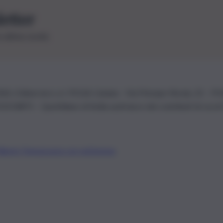
letter
le ultime novità
26 | Ediservice s.r.l. 95126 Catania – Via Principe Nicola, 22 – P
3210875 – Quotidiano di Sicilia usufruisce dei contributi di cui al
Alberto Tregua
Lavora con noi
Gerenza