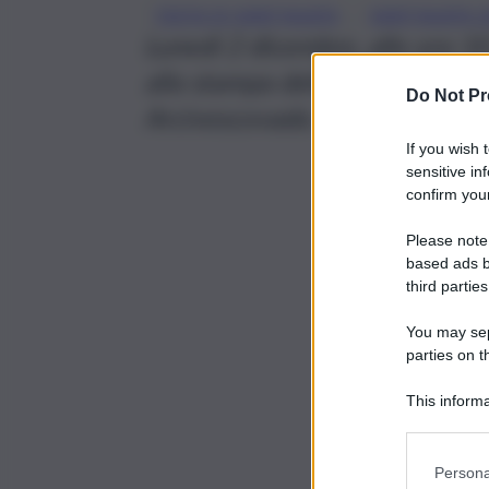
, 
FESTA DI SANT’AGATA
SANT’AGATA 2
Lunedì 2 dicembre, alle ore 10.
alla stampa della Festa presso 
Do Not Pr
Arcivescovado.
If you wish 
sensitive in
confirm your
Please note
based ads b
third parties
You may sepa
parties on t
This informa
Participants
Persona