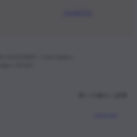
Iscriviti Ora
.IVA: 01153210875 – Cciaa Catania n.
 D.lgs n. 70/2017
Scarica l’app