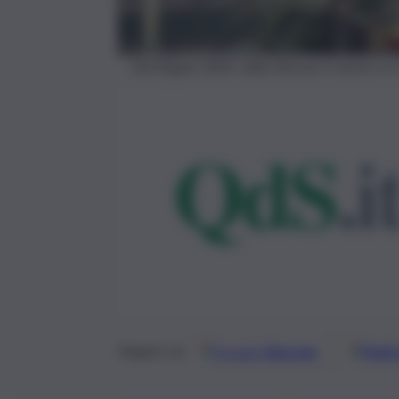
Sant’Agata 2024, dalla Diocesi il rientro in 
Google
Discover
Fonti 
Seguici su