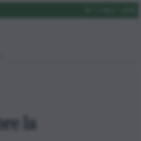
eo
re la