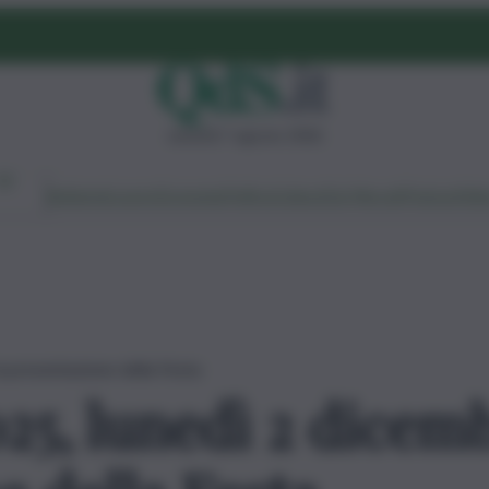
venerdì 7 agosto 2026
Ambiente
Lavoro
Economia
Politica
Cultura
Dai Mercati
Podcast
Vid
a presentazione della Festa
25, lunedì 2 dicemb