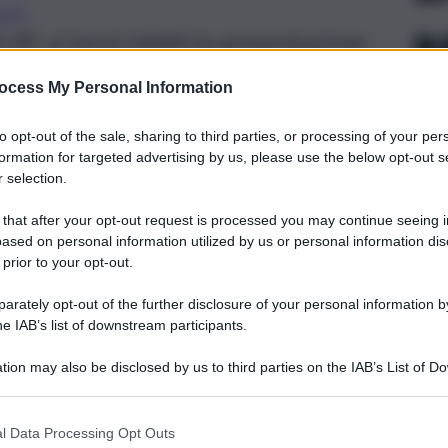
025
30, si terrà infatti la presentazione
il Salone dei Vescovi, in
ocess My Personal Information
to opt-out of the sale, sharing to third parties, or processing of your per
formation for targeted advertising by us, please use the below opt-out s
 selection.
 that after your opt-out request is processed you may continue seeing i
ased on personal information utilized by us or personal information dis
 prior to your opt-out.
rately opt-out of the further disclosure of your personal information by
he IAB’s list of downstream participants.
tion may also be disclosed by us to third parties on the IAB’s List of 
 that may further disclose it to other third parties.
l Data Processing Opt Outs