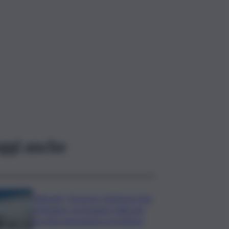
ggi anche
Migranti, Governo conferma stop
Schengen con Spagna: Italia non
accetta imposizioni su frontiere