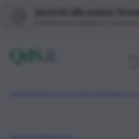
Iscriviti alla nostra News
Iscriviti alla nostra newsletter per non perdere 
© 20
0115
Chi Siamo
Fondazione Etica e Valori Marilù Tregua
Fondatore Carlo 
Privacy Policy
Preferenze Privacy