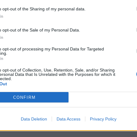
ata 2025
. Lunedì 2 dicembre, alle ore 10.30, si terrà la
o opt-out of the Sharing of my personal data.
il
Salone dei Vescovi, in Arcivescovado
. Si tratta, come da
In
nuove
Celebrazioni Agatine
, attese
con ansia ed emozione
ranno a febbraio nelle strade di Catania.
o opt-out of the Sale of my Personal Data.
ntino e Monsignor Luigi Renna
In
to opt-out of processing my Personal Data for Targeted
ing.
 Mons. Luigi Renna
, il sindaco di Catania Avv.Enrico Trantino,
In
aro Scionti ed il Presidente del Comitato per la Festa di
o opt-out of Collection, Use, Retention, Sale, and/or Sharing
ersonal Data that Is Unrelated with the Purposes for which it
t, news e aggiornamenti CLICCA QUI
lected.
Out
CONFIRM
Data Deletion
Data Access
Privacy Policy