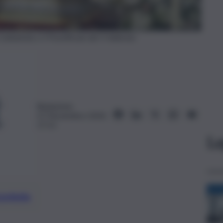
Cattedrale e il Pontificale del 5 febbraio
Redazione
27 Novembre 2024,
17:11
Le
preferite