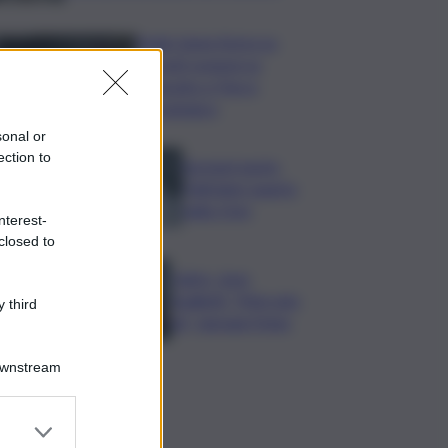
Sogin: bene Arera su
acconti sospesi su
Deposito e Parco
Tecnologico
sonal or
ection to
Europei nuoto,
Paltrinieri quarto
nella 3 km
nterest-
closed to
Calcio, Juve,
Spalletti: “Mercato
 third
ok”, domani l’Inter
Downstream