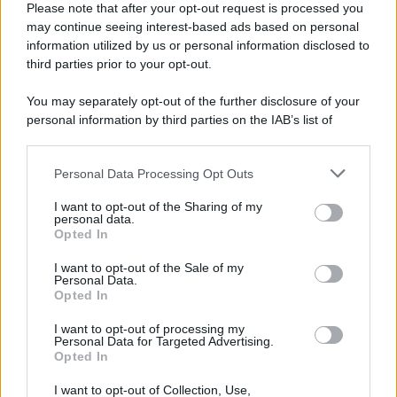
Please note that after your opt-out request is processed you
may continue seeing interest-based ads based on personal
information utilized by us or personal information disclosed to
third parties prior to your opt-out.
You may separately opt-out of the further disclosure of your
personal information by third parties on the IAB’s list of
© 2026 | Ediservice s.r.l. 95126 Catania – Via Principe
downstream participants.
Nicola, 22 – P.IVA: 01153210875 – Cciaa Catania n.
Personal Data Processing Opt Outs
This information may also be disclosed by us to third parties
01153210875 – Quotidiano di Sicilia usufruisce dei
on the IAB’s List of Downstream Participants that may further
contributi di cui al D.lgs n. 70/2017
I want to opt-out of the Sharing of my
disclose it to other third parties.
personal data.
Opted In
I want to opt-out of the Sale of my
Personal Data.
Chi Siamo
Opted In
Fondazione Etica e Valori Marilù Tregua
Fondatore Carlo Alberto Tregua
Lavora con noi
I want to opt-out of processing my
Personal Data for Targeted Advertising.
Gerenza
Opted In
I want to opt-out of Collection, Use,