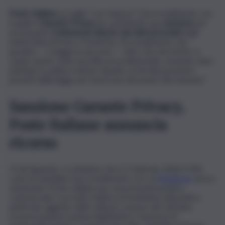
Poste Italiane
accoglie “con stupore” il provvedimento con
il quale il
Garante Privacy
ha comminato una
sanzione
per
un presunto
trattamento illecito dei dati personali
degli
utenti BancoPosta e PostePay. Provvedimento che,
peraltro, – si legge in una nota – “oltre che nel merito, è
viziato anche sotto il profilo procedimentale, essendo stato
adottato in palese ritardo rispetto ai termini perentori
previsti dalla legge per l’esercizio dei poteri del Garante”.
Sanzione Garante Privacy,
Poste Italiane annuncia
ricorso
“A tal riguardo, si sottolinea che il 2 febbraio 2026 il TAR
Lazio ha annullato il provvedimento con cui
l’Antitrust
aveva
sanzionato Poste Italiane per una presunta pratica
commerciale scorretta relativa al medesimo dispositivo
antifrode oggetto delle odierne censure del Garante,
riconoscendone la piena legittimità e l’assenza di