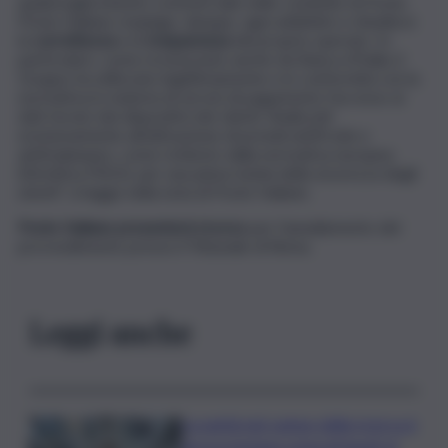
qualsivoglia intento commerciale nelle condotte di Poste.
Poste Italiane respinge, dunque, ogni addebito e ribadisce
la
correttezza
e la
trasparenza
del proprio operato. In
particolare, come riconosciuto anche da Banca d’Italia, il
Gruppo ha utilizzato legittimamente e in conformità con la
normativa in materia di servizi di pagamento l’accesso ai
dati tecnici dei dispositivi dei clienti, finalizzati
esclusivamente all’attivazione di presidi antifrode e
antimalaware, come richiesto dalla normativa europea
(Direttiva PSD2), per una piena tutela della sicurezza degli
utenti”, si legge nella nota di Poste Italiane.
Poste Italiane presenterà ricorso
per l’annullamento del
provvedimento presso il Tribunale di Roma.
Leggi anche
La parità nel campo della ricerca è
ancora lontana ostacoli legati al