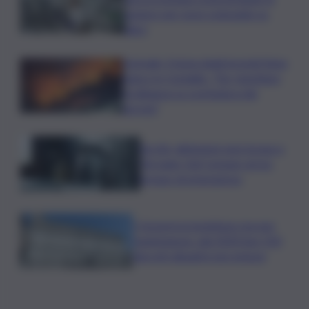
genere per nove scienziate su
dieci
Acireale, il tema degli incendi tiene
banco in Consiglio. “Far rispettare
l’ordinanza su scerbatura dei
terreni”
Siccità, abitazioni senz’acqua a
Terrasini. Dal Comune arriva
bypass di emergenza
I Governi promettono ma non
mantengono: dal 2020 ben 550
decreti attuativi non emessi