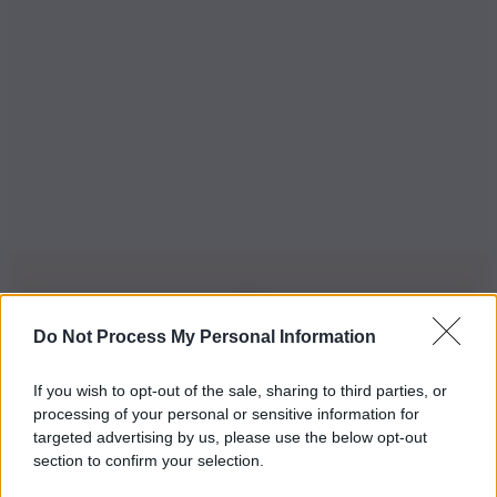
Do Not Process My Personal Information
Iscriviti alla nostra Newsletter
If you wish to opt-out of the sale, sharing to third parties, or
Iscriviti alla nostra newsletter per non perdere le ultime
processing of your personal or sensitive information for
novità
targeted advertising by us, please use the below opt-out
section to confirm your selection.
Iscriviti Ora