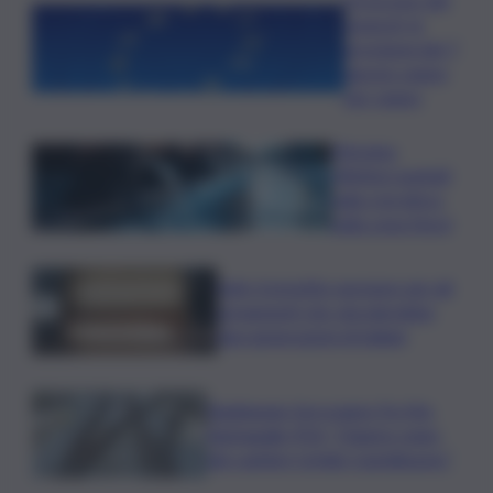
venerdì, le
previsioni del 7
agosto segno
per segno
Messina,
riflettori puntati
sulla crisi idrica
nella zona Nord
Safe: il prestito europeo per gli
armamenti che vincolerebbe
due generazioni di italiani
Raddoppio ferroviario Pa-Me,
Barbagallo (Pd): “Chiarire stato
dei cantieri Cefalù-Castelbuono”