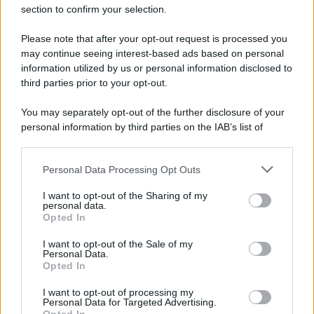
section to confirm your selection.
Iscriviti Ora
Please note that after your opt-out request is processed you
may continue seeing interest-based ads based on personal
information utilized by us or personal information disclosed to
third parties prior to your opt-out.
You may separately opt-out of the further disclosure of your
personal information by third parties on the IAB’s list of
© 2026 | Ediservice s.r.l. 95126 Catania – Via Principe
downstream participants.
Nicola, 22 – P.IVA: 01153210875 – Cciaa Catania n.
Personal Data Processing Opt Outs
This information may also be disclosed by us to third parties
01153210875 – Quotidiano di Sicilia usufruisce dei
on the IAB’s List of Downstream Participants that may further
contributi di cui al D.lgs n. 70/2017
I want to opt-out of the Sharing of my
disclose it to other third parties.
personal data.
Opted In
I want to opt-out of the Sale of my
Personal Data.
Chi Siamo
Opted In
Fondazione Etica e Valori Marilù Tregua
Fondatore Carlo Alberto Tregua
Lavora con noi
I want to opt-out of processing my
Personal Data for Targeted Advertising.
Gerenza