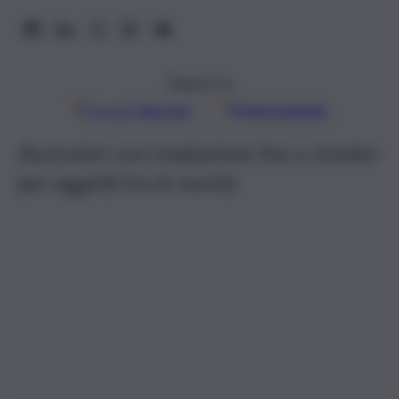
Seguici su
Google
Discover
Fonti preferite
Auricolari con traduzione live e tracker
per oggetti tra le novità