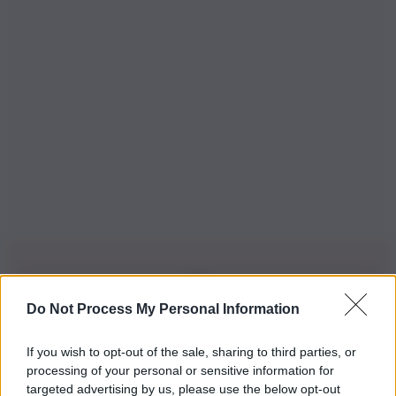
Do Not Process My Personal Information
Iscriviti alla nostra Newsletter
If you wish to opt-out of the sale, sharing to third parties, or
Iscriviti alla nostra newsletter per non perdere le ultime
processing of your personal or sensitive information for
novità
targeted advertising by us, please use the below opt-out