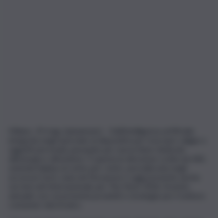
Milano, 19 mag. (askanews) – Dall’intelligenza artificiale
integrata negli auricolari ai dispositivi per tracciare valigie e
oggetti personali, passando per nuove linee dedicate
all’energia e all’outdoor. È questa la direzione scelta da SBS,
azienda italiana al cento per cento, pescializzata negli
accessori tech, nata nel Novarese e oggi presente anche
sui mercati internazionali, per The Next 2026, l’evento
annuale con cui presenta prodotti e strategie per il settore
consumer electronics.