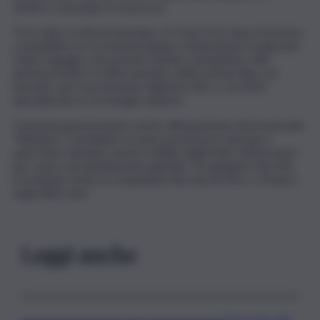
sentirsi comunque in sicurezza”.
Tra le altre novità presentate c’è Track First, linea di tracker
compatibili con ecosistemi Apple e Android per localizzare
chiavi, bagagli e documenti tramite smartphone. SBS
annuncia inoltre il rafforzamento delle partnership con
Eyesafe, per la protezione dalla luce blu, e con D3O,
specializzata in tecnologie antiurto.
L’azienda guarda intanto anche all’espansione internazionale.
“Abbiamo consolidato la nostra presenza in Europa e
quest’anno apriamo anche la filiale degli Stati Uniti proprio
per avere una distribuzione globale”, ha spiegato Visconti,
ricordando anche le acquisizioni dei marchi Puro e Vivanco
negli ultimi anni.
Leggi anche
Oroscopo del