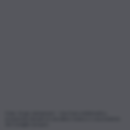
Evian, 16 giu. (askanews) – Una frase emblematica,
pronunciata davanti al cancelliere tedesco e al presidente
del Consiglio europeo.