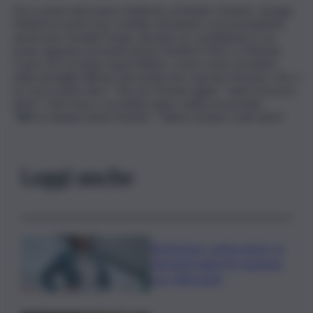
Poco prima del pranzo dedicato al Medio Oriente, Giorgia
Meloni ha avuto uno scambio di battute con il presidente
americano Donald Trump, durante un conciliabolo in cui
erano appunto presenti anche Friedrich Merz e Antonio
Costa. Ed è proprio quest’ultimo, come si può ascoltare
nelle immagini diffuse dai media che coprono l’evento, che a
un certo punto dice: “You are friends again”, “siete di nuovo
amici”. Una frase a cui subito dopo replica la premier:
“We’ve always been friends”: “Siamo sempre stati amici”.
Leggi anche
Risoluzione ‘campo largo’ su
Giorgetti agita Pd, tensione
con i Riformisti