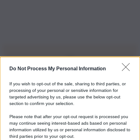
Do Not Process My Personal Information
Iscriviti alla nostra Newsletter
If you wish to opt-out of the sale, sharing to third parties, or
Iscriviti alla nostra newsletter per non perdere le ultime
processing of your personal or sensitive information for
novità
targeted advertising by us, please use the below opt-out
section to confirm your selection.
Iscriviti Ora
Please note that after your opt-out request is processed you
may continue seeing interest-based ads based on personal
information utilized by us or personal information disclosed to
third parties prior to your opt-out.