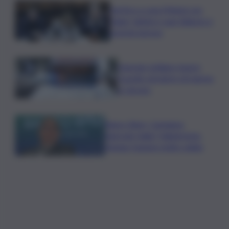
Vertice a casa Meloni con
Tajani, Salvini e Lupi: bilancio e
priorità ripresa
Operaio siciliano muore
travolto da lastre di marmo
a Carrara
Banco Bpm, Castagna:
Agricole Italia? Valuteremo,
ritengo fusione molto solida