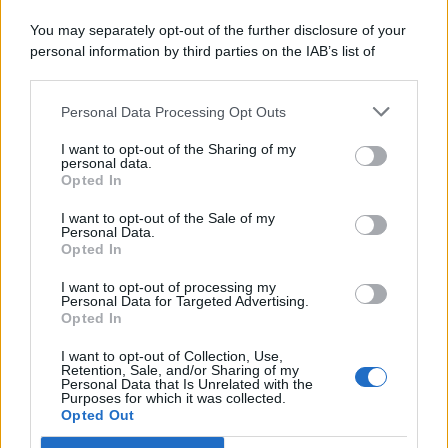
You may separately opt-out of the further disclosure of your
personal information by third parties on the IAB’s list of
© 2026 | Ediservice s.r.l. 95126 Catania – Via Principe
downstream participants.
Nicola, 22 – P.IVA: 01153210875 – Cciaa Catania n.
Personal Data Processing Opt Outs
This information may also be disclosed by us to third parties
01153210875 – Quotidiano di Sicilia usufruisce dei
on the IAB’s List of Downstream Participants that may further
contributi di cui al D.lgs n. 70/2017
I want to opt-out of the Sharing of my
disclose it to other third parties.
personal data.
Opted In
I want to opt-out of the Sale of my
Personal Data.
Chi Siamo
Opted In
Fondazione Etica e Valori Marilù Tregua
Fondatore Carlo Alberto Tregua
Lavora con noi
I want to opt-out of processing my
Personal Data for Targeted Advertising.
Gerenza
Opted In
I want to opt-out of Collection, Use,
Retention, Sale, and/or Sharing of my
Personal Data that Is Unrelated with the
Purposes for which it was collected.
Opted Out
Scarica l’app