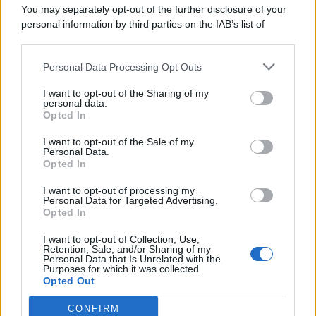
You may separately opt-out of the further disclosure of your
personal information by third parties on the IAB’s list of
© 2026 | Ediservice s.r.l. 95126 Catania – Via Principe
downstream participants.
Nicola, 22 – P.IVA: 01153210875 – Cciaa Catania n.
Personal Data Processing Opt Outs
This information may also be disclosed by us to third parties
01153210875 – Quotidiano di Sicilia usufruisce dei
on the IAB’s List of Downstream Participants that may further
contributi di cui al D.lgs n. 70/2017
I want to opt-out of the Sharing of my
disclose it to other third parties.
personal data.
Opted In
I want to opt-out of the Sale of my
Personal Data.
Chi Siamo
Opted In
Fondazione Etica e Valori Marilù Tregua
Fondatore Carlo Alberto Tregua
Lavora con noi
I want to opt-out of processing my
Personal Data for Targeted Advertising.
Gerenza
Opted In
I want to opt-out of Collection, Use,
Retention, Sale, and/or Sharing of my
Personal Data that Is Unrelated with the
Purposes for which it was collected.
Opted Out
Scarica l’app
CONFIRM