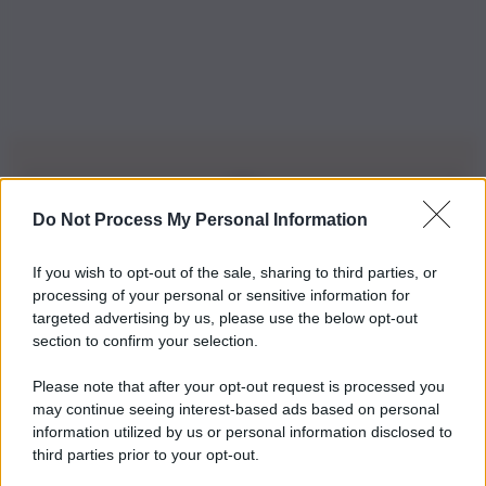
Do Not Process My Personal Information
Iscriviti alla nostra Newsletter
If you wish to opt-out of the sale, sharing to third parties, or
Iscriviti alla nostra newsletter per non perdere le ultime
processing of your personal or sensitive information for
novità
targeted advertising by us, please use the below opt-out
section to confirm your selection.
Iscriviti Ora
Please note that after your opt-out request is processed you
may continue seeing interest-based ads based on personal
information utilized by us or personal information disclosed to
third parties prior to your opt-out.