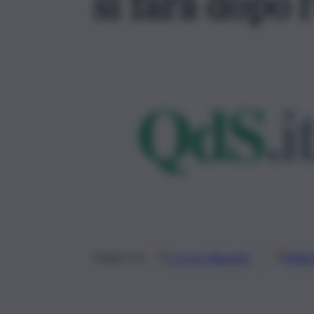
si farà dopo l
Google
Discover
Fonti 
Seguici su