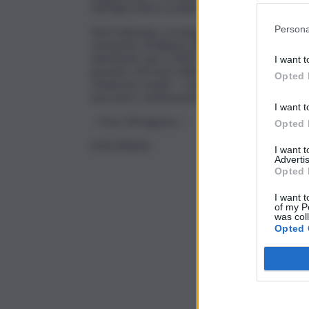
dell’agricoltura siciliana e garantire una gest
Persona
Nel frattempo, prosegue la nota, il governo ha
variazione di bilancio all’esame dell’Assemblea
aumentare per il 2025 le giornate lavorative 
I want t
previsto nel testo della riforma bocciata.
Opted 
“Andremo avanti – conclude Schifani – nel perc
lavoratori, mantenendo un confronto costante c
I want t
– Foto IPA Agency –
Opted 
(ITALPRESS)
I want 
Advertis
Opted 
I want t
of my P
was col
Opted 