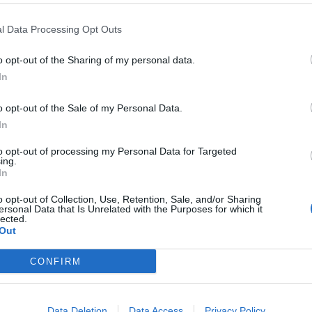
ione più efficiente del territorio. Non ci fermeremo”.
l Data Processing Opt Outs
 già inserito misure concrete nel disegno di legge di
: previsto uno stanziamento di 1,8 milioni di euro per
di 573 addetti dei Consorzi. Un impegno che ricalca quanto
o opt-out of the Sharing of my personal data.
In
orso di modernizzazione e nella tutela dei diritti dei
on le parti sociali”.
o opt-out of the Sale of my Personal Data.
In
to opt-out of processing my Personal Data for Targeted
ing.
In
o opt-out of Collection, Use, Retention, Sale, and/or Sharing
ersonal Data that Is Unrelated with the Purposes for which it
lected.
Out
CONFIRM
Data Deletion
Data Access
Privacy Policy