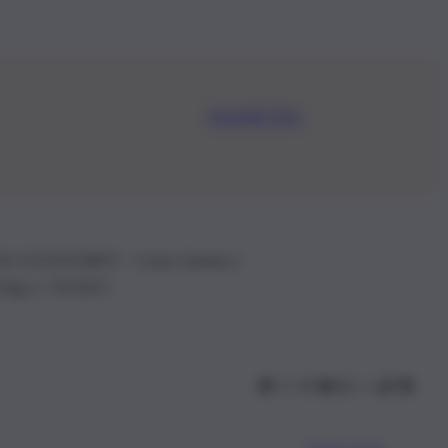
Iscriviti Ora
.IVA: 01153210875 – Cciaa Catania n.
 D.lgs n. 70/2017