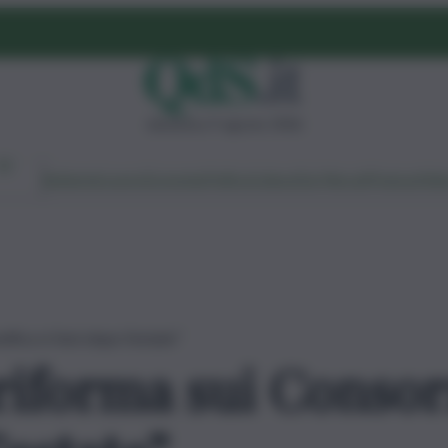
domenica 9 agosto 2026
Ambiente
Lavoro
Economia
Politica
Cultura
Dai Mercati
Podcast
Vid
nifica si farà dopo l’estate”
riforma sui Consorz