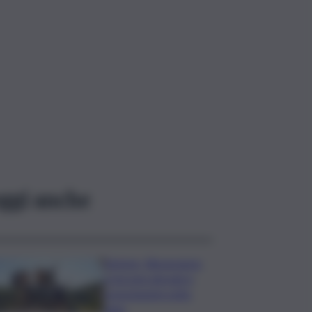
ggi anche
Turismo, Bluvacanze:
crescono giovani e
prenotazioni sotto
data