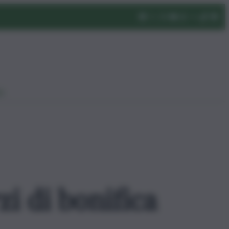
eo
i di bonifica