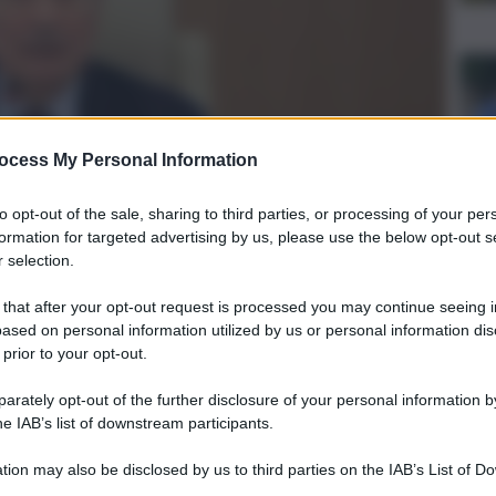
ocess My Personal Information
to opt-out of the sale, sharing to third parties, or processing of your per
formation for targeted advertising by us, please use the below opt-out s
 selection.
 that after your opt-out request is processed you may continue seeing i
ased on personal information utilized by us or personal information dis
 prior to your opt-out.
n arretra sulla riforma dei Consorzi di bonifica. E’
ana
, che sottolinea come, dopo lo stop arrivato ieri all’Ars
rately opt-out of the further disclosure of your personal information by
to rassicurato sindacati e associazioni del mondo agricolo:
he IAB’s list of downstream participants.
 dei lavori, subito dopo la pausa estiva.
o Schifani
:
“La riforma è un punto qualificante del mio
tion may also be disclosed by us to third parties on the IAB’s List of 
iù rinviabile, pensato per rafforzare un comparto chiave
 that may further disclose it to other third parties.