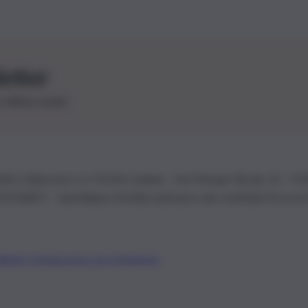
letter
le ultime novità
26 | Ediservice s.r.l. 95126 Catania – Via Principe Nicola, 22 – P
3210875 – Quotidiano di Sicilia usufruisce dei contributi di cui al
Alberto Tregua
Lavora con noi
Gerenza