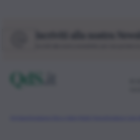
Iscriviti alla nostra News
Iscriviti alla nostra newsletter per non perdere 
© 20
0115
Chi Siamo
Fondazione Etica e Valori Marilù Tregua
Fondatore Carlo 