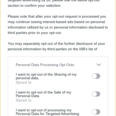
targeted advertising by us, please use the below opt-out
section to confirm your selection.
Iscriviti Ora
Please note that after your opt-out request is processed you
may continue seeing interest-based ads based on personal
information utilized by us or personal information disclosed to
third parties prior to your opt-out.
You may separately opt-out of the further disclosure of your
personal information by third parties on the IAB’s list of
© 2026 | Ediservice s.r.l. 95126 Catania – Via Principe
downstream participants.
Nicola, 22 – P.IVA: 01153210875 – Cciaa Catania n.
Personal Data Processing Opt Outs
This information may also be disclosed by us to third parties
01153210875 – Quotidiano di Sicilia usufruisce dei
on the IAB’s List of Downstream Participants that may further
contributi di cui al D.lgs n. 70/2017
I want to opt-out of the Sharing of my
disclose it to other third parties.
personal data.
Opted In
I want to opt-out of the Sale of my
Personal Data.
Chi Siamo
Opted In
Fondazione Etica e Valori Marilù Tregua
Fondatore Carlo Alberto Tregua
Lavora con noi
I want to opt-out of processing my
Personal Data for Targeted Advertising.
Gerenza