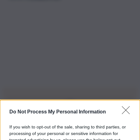
Do Not Process My Personal Information
Iscriviti alla nostra Newsletter
If you wish to opt-out of the sale, sharing to third parties, or
Iscriviti alla nostra newsletter per non perdere le ultime
processing of your personal or sensitive information for
novità