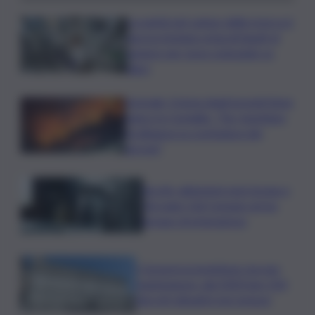
La parità nel campo della ricerca è
ancora lontana ostacoli legati al
genere per nove scienziate su
dieci
Acireale, il tema degli incendi tiene
banco in Consiglio. “Far rispettare
l’ordinanza su scerbatura dei
terreni”
Siccità, abitazioni senz’acqua a
Terrasini. Dal Comune arriva
bypass di emergenza
I Governi promettono ma non
mantengono: dal 2020 ben 550
decreti attuativi non emessi