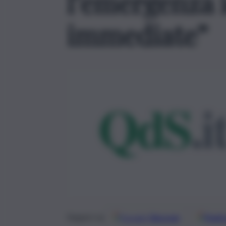
l’emergenza 
immediate”
Google
Discover
Fonti 
Seguici su