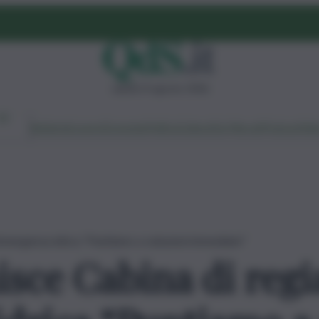
sabato 8 agosto 2026
Ambiente
Lavoro
Economia
Politica
Cultura
Dai Mercati
Podcast
Vid
 l’emergenza idrica “Puntiamo a soluzioni immediate”
isce Cabina di regi