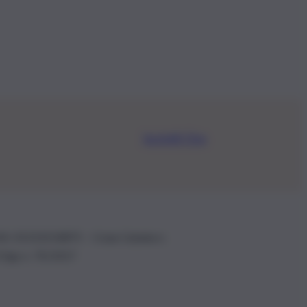
Iscriviti Ora
.IVA: 01153210875 – Cciaa Catania n.
 D.lgs n. 70/2017