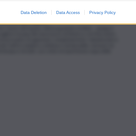
 soffiare sul fuoco, correndo il rischio di minare l’ordine
Data Deletion
Data Access
Privacy Policy
ipa, intanto, continua gradualmente ad aumentare ed è
n una nota della Regione.
 lavori del bypass dell’acquedotto di Blufi – spiega il
oglierà l’acqua dei nuovi pozzi di Butera e di Mazzarino,
nerdì prossimo di sganciare completamente Caltanissetta e
to tutti in maniera continua e instancabile, nessuno ha
ncipa è di tutti, con criteri di ripartizione equa delle