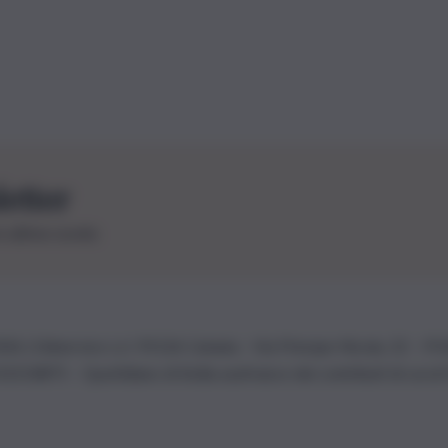
letter
le ultime novità
26 | Ediservice s.r.l. 95126 Catania – Via Principe Nicola, 22 – P
3210875 – Quotidiano di Sicilia usufruisce dei contributi di cui al