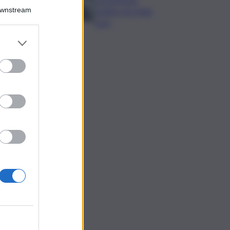
Downstream
bottino da 5mila
euro