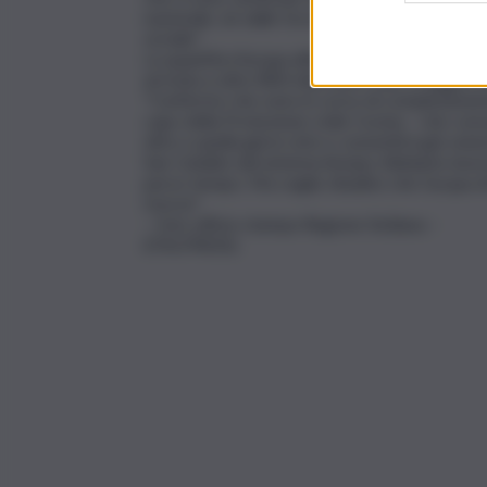
nazionale, nè dalle forze dell’ordine. Non si può
sociale”.
La quantità d’acqua all’interno della diga Anc
arrivata a oltre 800 mila metri cubi, si legge i
“Confermo che sono in corso di completamento i
capo della Protezione civile Cocina – che conv
oltre a quella già in rete e consentirà già ve
San Cataldo dal sistema Ancipa. Abbiamo lavora
perso tempo. Ma voglio ribadire che l’acqua di A
risorse”.
– foto ufficio stampa Regione Siciliana –
(ITALPRESS).