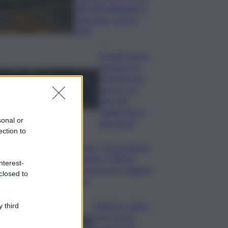
280 nidi individuati in
Italia dopo record
2025
Quando arriva
l’assegno di
inclusione ad
agosto? Le
date del
pagamento e
sonal or
dei rinnovi
ection to
Turismo, Osservatorio
Telepass: +20% di
nterest-
interesse per i viaggi in
closed to
auto
Palermo, rapina
 third
in un centro
scommesse: