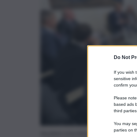
Do Not Pr
If you wish 
sensitive in
confirm your
Please note
based ads b
third parties
You may sepa
parties on t
PALERMO (ITALPRESS) – Individuare le criticit