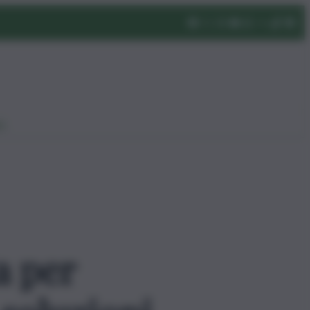
eo
a per