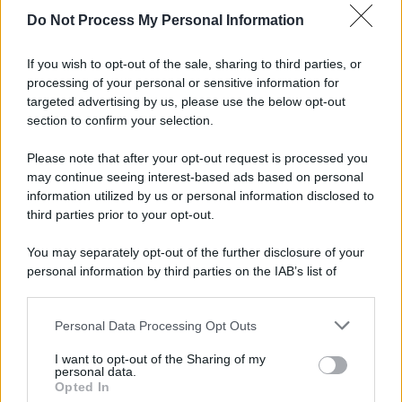
Do Not Process My Personal Information
Iscriviti alla nostra Newsletter
If you wish to opt-out of the sale, sharing to third parties, or
Iscriviti alla nostra newsletter per non perdere le ultime
processing of your personal or sensitive information for
novità
targeted advertising by us, please use the below opt-out
section to confirm your selection.
Iscriviti Ora
Please note that after your opt-out request is processed you
may continue seeing interest-based ads based on personal
information utilized by us or personal information disclosed to
third parties prior to your opt-out.
You may separately opt-out of the further disclosure of your
personal information by third parties on the IAB’s list of
© 2026 | Ediservice s.r.l. 95126 Catania – Via Principe
downstream participants.
Nicola, 22 – P.IVA: 01153210875 – Cciaa Catania n.
Personal Data Processing Opt Outs
This information may also be disclosed by us to third parties
01153210875 – Quotidiano di Sicilia usufruisce dei
on the IAB’s List of Downstream Participants that may further
contributi di cui al D.lgs n. 70/2017
I want to opt-out of the Sharing of my
disclose it to other third parties.
personal data.
Opted In