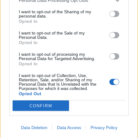
Personal Data Processing Opt Outs
This information may also be disclosed by us to third parties
01153210875 – Quotidiano di Sicilia usufruisce dei
on the IAB’s List of Downstream Participants that may further
contributi di cui al D.lgs n. 70/2017
I want to opt-out of the Sharing of my
disclose it to other third parties.
personal data.
Opted In
I want to opt-out of the Sale of my
Personal Data.
Chi Siamo
Opted In
Fondazione Etica e Valori Marilù Tregua
Fondatore Carlo Alberto Tregua
Lavora con noi
I want to opt-out of processing my
Personal Data for Targeted Advertising.
Gerenza
Opted In
I want to opt-out of Collection, Use,
Retention, Sale, and/or Sharing of my
Personal Data that Is Unrelated with the
Purposes for which it was collected.
Opted Out
Scarica l’app
CONFIRM
Privacy Policy
Preferenze Privacy
Data Deletion
Data Access
Privacy Policy