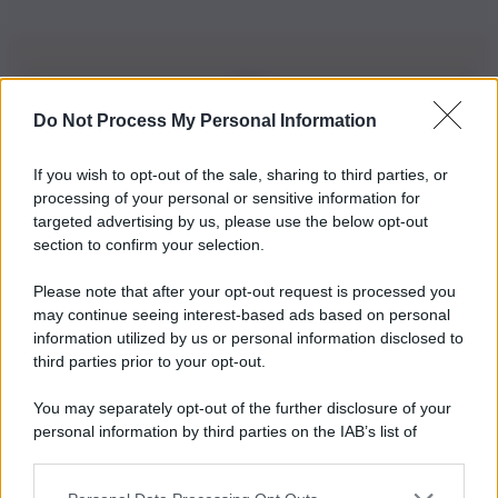
Do Not Process My Personal Information
Iscriviti alla nostra Newsletter
If you wish to opt-out of the sale, sharing to third parties, or
Iscriviti alla nostra newsletter per non perdere le ultime
processing of your personal or sensitive information for
novità
targeted advertising by us, please use the below opt-out
section to confirm your selection.
Iscriviti Ora
Please note that after your opt-out request is processed you
may continue seeing interest-based ads based on personal
information utilized by us or personal information disclosed to
third parties prior to your opt-out.
You may separately opt-out of the further disclosure of your
personal information by third parties on the IAB’s list of
© 2026 | Ediservice s.r.l. 95126 Catania – Via Principe
downstream participants.
Nicola, 22 – P.IVA: 01153210875 – Cciaa Catania n.