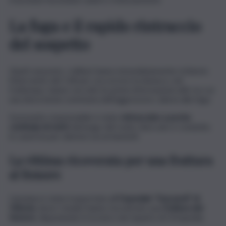
La fuga e il rapido rintraccio
del sospetto
Giunti sul posto, i militari hanno immediatamente richiesto
l’intervento del 118 per soccorrere la donna e, nel
frattempo, hanno raccolto le prime informazioni utili, tra cui
una descrizione sommaria dell’aggressore, datosi alla fuga.
Il presunto responsabile è stato
rintracciato a poche
centinaia di metri
dal luogo del reato, bloccato e condotto
in caserma per ulteriori accertamenti.
La vittima ricoverata per una frattura
al femore
L’anziana è stata trasportata all’
Ospedale “Guzzardi” di
Vittoria
, dove i medici hanno riscontrato una
frattura del
femore
, disponendo il ricovero nel reparto di Ortopedia.