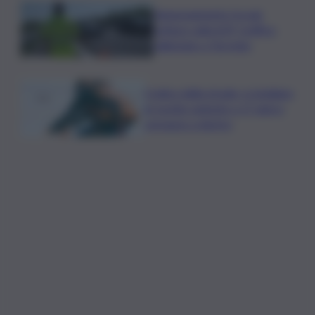
Tamponamento tra più
vetture sulla A29, traffico
rallentato a Torretta
Codice della strada, si studiano
le novità: patente a 17 anni e
sorpasso a destra