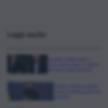
Leggi anche
Joe Biden, il figlio rivela: “Il
cancro di mio padre si è diffuso
alle ossa, è molto doloroso”
Zelensky: Stiamo lavorando
su nostra balistica anche con
Leonardo