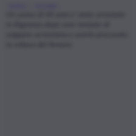
, 
SCIPPO
VITTORIA
Un uomo di 44 anni e’ stato arrestato
in flagranza dopo aver tentato di
scippare un’anziana e averle procurato
la rottura del femore