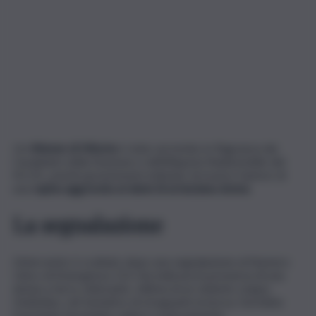
Un
44enne di Vittoria
è stato arrestato in flagranza dai
Carabinieri della Stazione e dell’Aliquota Radiomobile del
N.O.R., poiché gravemente indiziato di essere l’autore di
una
rapina aggravata ai danni di un’anziana donna
.
La segnalazione
L’intervento è scattato dopo una segnalazione al Numero
Unico di Emergenza 112 che indicava la presenza di una
donna a terra, dolorante, vittima di un violento scippo.
L’individuo, nel tentativo di strapparle la borsa, l’avrebbe
trascinata facendola cadere rovinosamente.