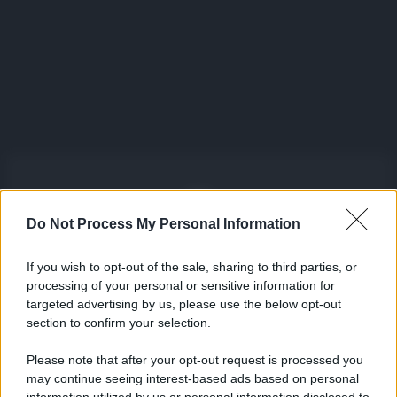
Do Not Process My Personal Information
Iscriviti alla nostra Newsletter
If you wish to opt-out of the sale, sharing to third parties, or
Iscriviti alla nostra newsletter per non perdere le ultime
processing of your personal or sensitive information for
novità
targeted advertising by us, please use the below opt-out
section to confirm your selection.
Iscriviti Ora
Please note that after your opt-out request is processed you
may continue seeing interest-based ads based on personal