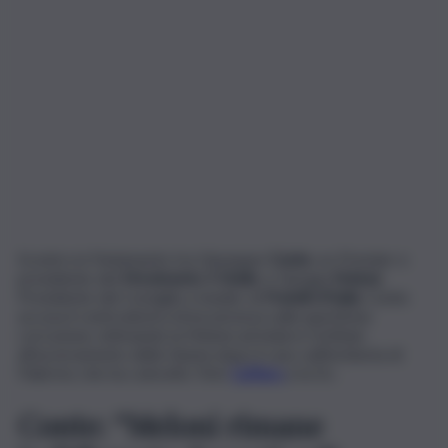
Scontro in Parlamento tra Giuseppe
Conte
, ex Premier e
presidente del
Movimento 5 Stelle
, e Giorgia
Meloni
,
Presidente del Consiglio e leader di
Fratelli d’Italia
. Conte
accusa il centrodestra di incoerenza sulla questione
corruzione, intimando la Meloni ad indurre Schifani
all’azzeramento della Giunta dopo il caso sull’inchiesta di
Palermo che ha coinvolto Totò
Cuffaro
e la Dc.
Conte: “Meloni rimane