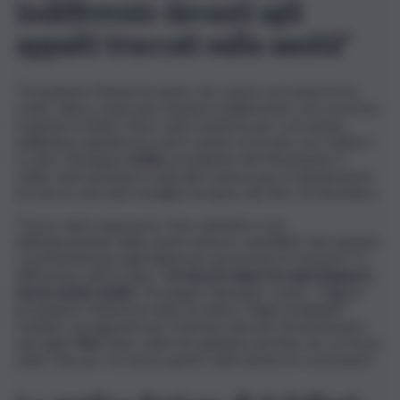
indifferente davanti agli
appalti truccati sulla sanità”
“Presidente Meloni ha detto che a lei la corruzione le fa
schifo, allora come può rimanere indifferente, non azzerare
la giunta in Sicilia? Sono sotto inchiesta per corruzione,
addirittura appalti truccati in sanità, ve la fate con Cuffaro”.
Lo dice Giuseppe
Conte
, presidente del Movimento 5
stelle, intervenendo in aula alla Camera per le dichiarazioni
di voto in vista del Consiglio europeo del 18 e 19 dicembre.
“Forza, siete al governo. Non chiedete a noi
dell’opposizione delle nostre diverse sensibilità. Noi quando
ci presenteremo agli italiani per governare le risolvere” le
differenze sull’Ucraina, “
voi ancora dopo tre anni di guerra
non le avete risolte
“. Prosegue Giuseppe Conte. “Oggi la
presidente Meloni ha fatto un elenco degli strabilianti
risultati conseguenti per il Sud ha mancato di menzionare
una sigla:
Pnrr
! Sono soldi che abbiamo portato noi, se fosse
stato solo per voi senza questi soldi saremo in recessione”.