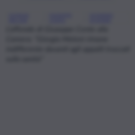
GIORGIA
GIUSEPPE
GOVERNO
, 
, 
MELONI
CONTE
SCHIFANI
L’affondo di Giuseppe Conte alla
Camera: “Giorgia Meloni rimane
indifferente davanti agli appalti truccati
sulla sanità”