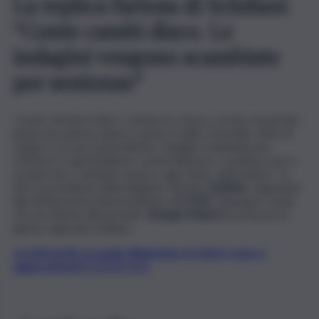
La replica furiosa di Schifani:
“Conte cambi disco. Le
indagini vengono scambiate
per sentenze”
“Conte rimette il disco, sempre lo stesso, ormai consumato.
Basta una parola chiave e parte il solito ritornello, fatto di
slogan e accuse automatiche. Indagini scambiate per
sentenze e giustizialismo a intermittenza. La politica non è
un juke-box: cambiare musica, ogni tanto, aiuterebbe”. Lo
dice il presidente della Regione, Renato
Schifani
, replicando
alle dichiarazioni del presidente del
M5S
, Giuseppe Conte,
che ha chiesto alla premier
Giorgia Meloni
di azzerare la
giunta regionale siciliana.
Iscriviti gratis al canale WhatsApp di QdS.it, news e
aggiornamenti CLICCA QUI