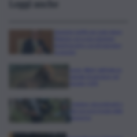
Leggi anche
Aumento tariffe per isole minori,
Regione cerca una soluzione:
lunedì incontro con gli operatori
economici
Leone, Wwf: dall’India un
segnale di speranza, nel
Gurajat +32%
Outdoor, più praticanti e
più soccorsi: il nodo della
sicurezza