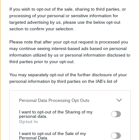
Iscriviti alla nostra Newsletter
If you wish to opt-out of the sale, sharing to third parties, or
Iscriviti alla nostra newsletter per non perdere le ultime
processing of your personal or sensitive information for
novità
targeted advertising by us, please use the below opt-out
section to confirm your selection.
Iscriviti Ora
Please note that after your opt-out request is processed you
may continue seeing interest-based ads based on personal
information utilized by us or personal information disclosed to
third parties prior to your opt-out.
You may separately opt-out of the further disclosure of your
personal information by third parties on the IAB’s list of
© 2026 | Ediservice s.r.l. 95126 Catania – Via Principe
downstream participants.
Nicola, 22 – P.IVA: 01153210875 – Cciaa Catania n.
Personal Data Processing Opt Outs
This information may also be disclosed by us to third parties
01153210875 – Quotidiano di Sicilia usufruisce dei
on the IAB’s List of Downstream Participants that may further
contributi di cui al D.lgs n. 70/2017
I want to opt-out of the Sharing of my
disclose it to other third parties.
personal data.
Opted In
I want to opt-out of the Sale of my
Personal Data.
Chi Siamo