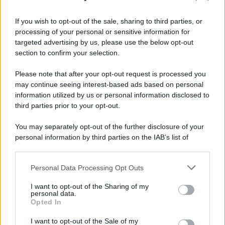
Iscriviti alla nostra Newsletter
If you wish to opt-out of the sale, sharing to third parties, or
Iscriviti alla nostra newsletter per non perdere le ultime
processing of your personal or sensitive information for
novità
targeted advertising by us, please use the below opt-out
section to confirm your selection.
Iscriviti Ora
Please note that after your opt-out request is processed you
may continue seeing interest-based ads based on personal
information utilized by us or personal information disclosed to
third parties prior to your opt-out.
You may separately opt-out of the further disclosure of your
personal information by third parties on the IAB’s list of
© 2026 | Ediservice s.r.l. 95126 Catania – Via Principe
downstream participants.
Nicola, 22 – P.IVA: 01153210875 – Cciaa Catania n.
Personal Data Processing Opt Outs
This information may also be disclosed by us to third parties
01153210875 – Quotidiano di Sicilia usufruisce dei
on the IAB’s List of Downstream Participants that may further
contributi di cui al D.lgs n. 70/2017
I want to opt-out of the Sharing of my
disclose it to other third parties.
personal data.
Opted In
I want to opt-out of the Sale of my