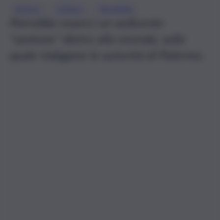
, 
, 
BOSCO
CEFALÙ
PALERMO
Potrebbe esserci un sedicente
“santone” dietro alla vicenda, sulla
quale indagano le autorità di Palermo.