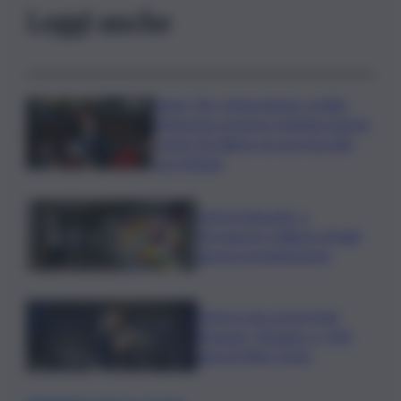
Leggi anche
Super Zes, integrazione credito
d’imposta: governo Schifani stanzia
i primi 10 milioni: ok al protocollo
con Meloni
Intesa Sanpaolo: a
Ferragosto Gallerie d’Italia
aperte gratuitamente
Time in Jazz al via: Amii
Stewart, Diodato e i 100
anni di Miles Davis