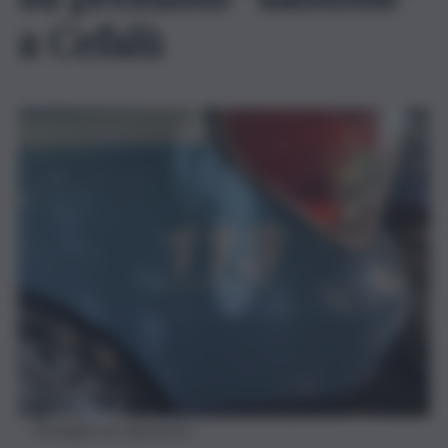
a Cefalù
Immagine di repertorio