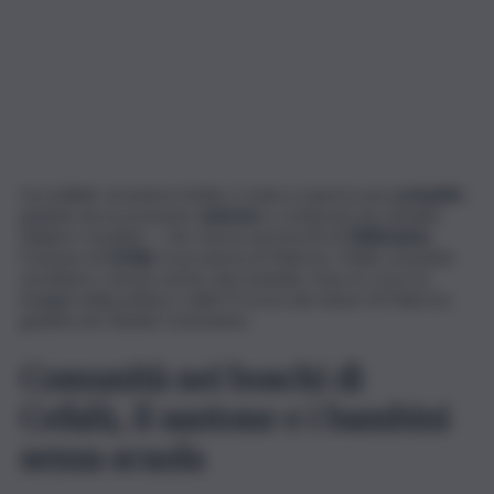
Incredibile vicenda in Sicilia: è stata scoperta una
comunità
–
guidata da un presunto
santone
e composta da cittadini
italiani e stranieri – che viveva nei boschi di
Gibilmanna
,
frazione di
Cefalù
, in provincia di Palermo. Nella comunità
avrebbero vissuto anche due bambini. Sono in corso le
indagini della polizia e della Procura dei minori di Palermo,
guidata da Claudia Caramanna.
Comunità nei boschi di
Cefalù, il santone e i bambini
senza scuola