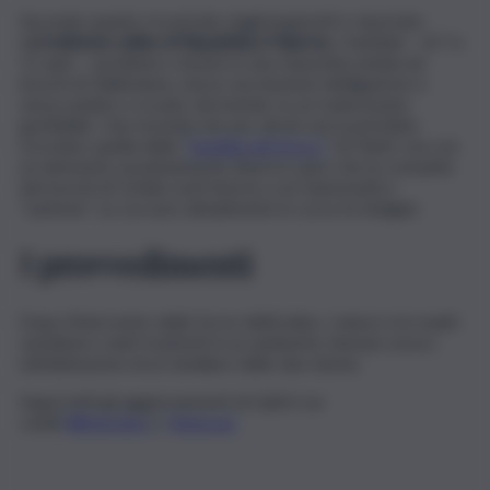
Secondo quanto ricostruito dagli inquirenti e riportato
dall’
edizione online di Repubblica Palermo
, i bambini – di 7 e
11 anni – avrebbero vissuto in una stanzetta umida nei
boschi di Gibilmanna, senza vaccinazioni obbligatorie e
senza andare a scuola, dormendo su un materassino
gonfiabile. Una vicenda che per alcuni versi potrebbe
ricordare quella della “
famiglia del bosco
” di Chieti, ma con
un elemento assolutamente diverso: pare che la comunità
dei boschi di Cefalù ruoti intorno a un fantomatico
“santone”, su cui sono attualmente in corso le indagini.
I provvedimenti
Dopo l’intervento delle forze dell’ordine, i minori e le madri
sarebbero stati trasferiti in un ambiente ritenuto sicuro,
nell’abitazione di un familiare delle due donne.
Segui tutti gli aggiornamenti di QdS.it sui
canali
WhatsApp
e
Telegram