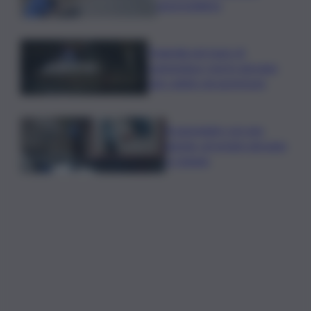
automobilista
Tragedia nel mare di
Lampedusa, morto giovane
sub colpito da gommone
A passeggio con una
pistola, arrestato giovane
a Catania