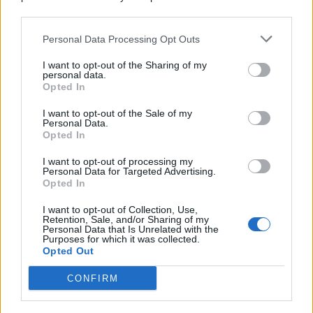
© 2026 | Ediservice s.r.l. 95126 Catania – Via Principe
downstream participants.
Nicola, 22 – P.IVA: 01153210875 – Cciaa Catania n.
Personal Data Processing Opt Outs
This information may also be disclosed by us to third parties
01153210875 – Quotidiano di Sicilia usufruisce dei
on the IAB’s List of Downstream Participants that may further
contributi di cui al D.lgs n. 70/2017
I want to opt-out of the Sharing of my
disclose it to other third parties.
personal data.
Opted In
I want to opt-out of the Sale of my
Personal Data.
Chi Siamo
Opted In
Fondazione Etica e Valori Marilù Tregua
Fondatore Carlo Alberto Tregua
Lavora con noi
I want to opt-out of processing my
Personal Data for Targeted Advertising.
Gerenza
Opted In
I want to opt-out of Collection, Use,
Retention, Sale, and/or Sharing of my
Personal Data that Is Unrelated with the
Purposes for which it was collected.
Opted Out
Scarica l’app
CONFIRM
Privacy Policy
Preferenze Privacy