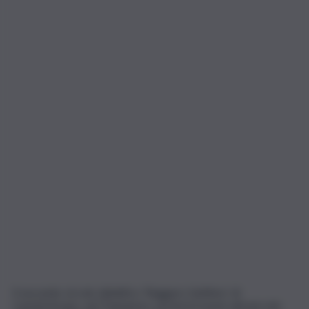
Il secondo circolo didattico ‘Ruggero Settimo’ di
Castelvetrano, nel Trapanese, porterà il nome del piccolo