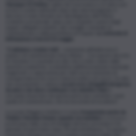
Giuseppe Di Matteo
, rapito da Cosa nostra a 12 anni e poi
ucciso e sciolto nell’acido dopo due anni di prigionia. Il
decreto è stato firmato ieri dal dirigente dell’Ufficio
scolastico provinciale, dopo aver acquisito i pareri degli
organi collegiali scolastici, del consiglio comunale di
Castelvetrano e della prefettura di Trapani.
La cerimonia di
intitolazione si terrà il 22 maggio.
“
Ci abbiamo creduto tutti
– commenta all’Adnkronos il
sindaco di Castelvetrano Enzo Alfano – Con questo decreto
di ‘rinomina’ si conclude un atto che è stato voluto dalle
autorità scolastiche, su iniziativa dell’Associazione nazionale
magistrati, e rappresenta per tutti noi un momento di
consapevolezza di cosa è stata la mafia e di cosa è. Un atto
che sicuramente ci aiuta in
un percorso di legalità intrapreso
da anni e che deve continuare con obiettivi chiari
e
cercando di portare da questa parta una comunità, come
quella di Castelvetrano, che ha necessità di riscattarsi”.
La scuola ‘Ruggero Settimo’ è stata
frequentata anche da
Matteo Messina Denaro quando era bambino
e si trova a
pochi passi dalla casa di famiglia del boss arrestato il 16
gennaio di quest’anno dopo 30 anni di latitanza. “In questo
momento bisogna essere in maniera inequivocabile anti