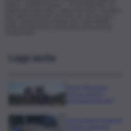
mafiosi – sottolinea il sindaco – Le forze dell’ordine e la
magistratura hanno fatto e fanno la loro parte, ma adesso
tocca alla società civile e può farlo solo con una sana e
chiara consapevolezza di quello che è stato l’attività
mafiosa in questi anni e in particolare nel territorio di
Castelvetrano”.
Leggi anche
Turismo, Bluvacanze:
crescono giovani e
prenotazioni sotto data
Investe pedone e fugge nel
Catanese, denunciato