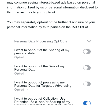
may continue seeing interest-based ads based on personal
information utilized by us or personal information disclosed to
third parties prior to your opt-out.
You may separately opt-out of the further disclosure of your
personal information by third parties on the IAB’s list of
© 2026 | Ediservice s.r.l. 95126 Catania – Via Principe
downstream participants.
Nicola, 22 – P.IVA: 01153210875 – Cciaa Catania n.
Personal Data Processing Opt Outs
This information may also be disclosed by us to third parties
01153210875 – Quotidiano di Sicilia usufruisce dei
on the IAB’s List of Downstream Participants that may further
contributi di cui al D.lgs n. 70/2017
I want to opt-out of the Sharing of my
disclose it to other third parties.
personal data.
Opted In
I want to opt-out of the Sale of my
Personal Data.
Chi Siamo
Opted In
Fondazione Etica e Valori Marilù Tregua
Fondatore Carlo Alberto Tregua
Lavora con noi
I want to opt-out of processing my
Personal Data for Targeted Advertising.
Gerenza
Opted In
I want to opt-out of Collection, Use,
Retention, Sale, and/or Sharing of my