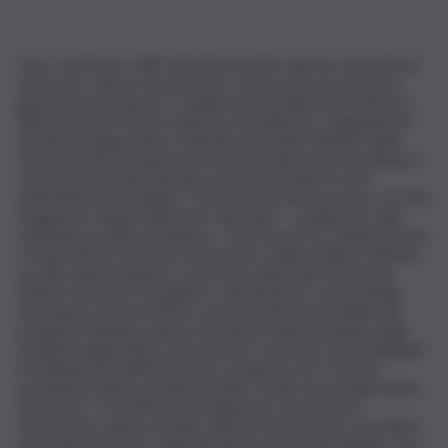
Una “scuola per tutti”, più interessante, aperta, ancorata al
territorio, capace di assicurare conoscenza ma anche la
gioia di stare insieme. E’ quella che ha delineato il ministro
dell’Istruzione Patrizio Bianchi stamattina in collegamento
da Roma inaugurando, in diretta sul canale YouTube della
Gazzetta del Sud, gli incontri istituzionali di Gds Academy, il
ciclo di eventi web lanciato da Società Editrice Sud
nell’ambito del progetto “Gazzetta del Sud in classe con Noi
Magazine”, legato all’inserto “giovane” – pubblicato ogni
settimana in tutte le edizioni – e promosso in collaborazione
con gli istituti scolastici di Messina e della Calabria. Bianchi,
accolto dal presidente e direttore editoriale di Società
Editrice Sud Lino Morgante e dal direttore responsabile
Alessandro Notarstefano, assieme alla responsabile del
progetto Natalia La Rosa, ha risposto alle domande degli
studenti degli istituti comprensivi e superiori, prospettando
la ridefinizione dell’istituzione scolastica che “che pur
portandosi dietro pesanti eredità, rimane la più importante
del Paese” e ribadendo l’impegno per un percorso
d’istruzione capace di dare i giusti strumenti per accedere
al mondo del lavoro. Tanti gli spunti emersi dal dialogo con i