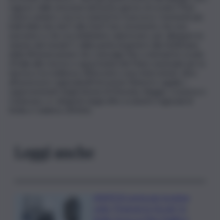
ragazzi: dalle emozioni del primo giorno di scuola (“Non
volevo andarci, ma tra i banchi ho trascorso i momenti più
belli della mia vita”) alla Dad (“uno strumento che non
avevamo e che ora dobbiamo valorizzare, per allargare la
visione del mondo”), dalla parità di genere alla Settimana
della RiGenerazione che coinvolge fino a domani le scuole
d’Italia alle risorse e opportunità del Piano nazionale per la
ripresa e la resilienza. All’incontro sono intervenuti, oltre
all’assessore regionaleall’Istruzione Roberto Lagalla, i
rappresentanti degli Atenei di Messina, Reggio, Cosenza e
Catanzaro, e i dirigenti degli uffici scolastici regionali di
Sicilia e Calabria. (ANSA).
Leggi anche
ASSIPOD porta per la prima
volta “Podcast in Circolo” in
Sicilia: focus su Pino Puglisi e