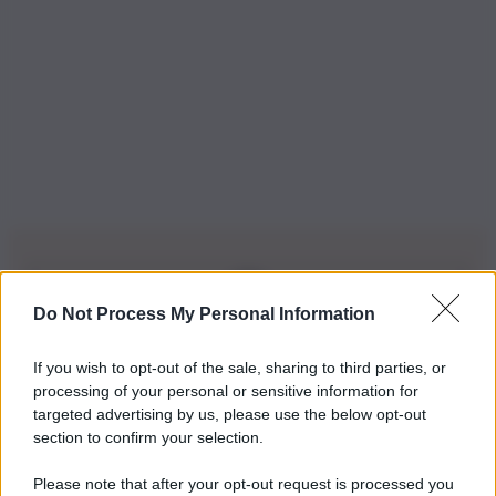
Do Not Process My Personal Information
Iscriviti alla nostra Newsletter
If you wish to opt-out of the sale, sharing to third parties, or
Iscriviti alla nostra newsletter per non perdere le ultime
processing of your personal or sensitive information for
novità
targeted advertising by us, please use the below opt-out
section to confirm your selection.
Iscriviti Ora
Please note that after your opt-out request is processed you