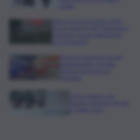
legalità
L’Etna e la nuova eruzione estiva.
Corsaro (Ingv) al QdS: “Situazione in
evoluzione, nessun collegamento
con lo Stromboli”
Sorpreso a innescare incendi
nell’Agrigentino, arrestato
86enne: il piromane è ai
domiciliari
Caldo in leggero calo:
domani e domenica 19 città
in “bollino rosso”