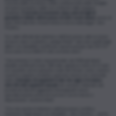
crescita delle iscrizioni e della continua lotta delle famiglia
ad avere il numero delle ore richieste dalle équipes
mediche.
È arrivato il momento dopo anni di tagli di
garantire il diritto all’istruzione di tutti i nostri alunni
, anche di
quei 500 mila Bes rimasti lettera morta nella legge”, dice
Pacifico.
Tra i dati ufficiali del ministero dell’Istruzione sulle iscrizioni
al nuovo anno scolastico, spiega l’Anief “spiccano quelli degli
allievi con disabilità certificata: questi passano dai 259.757
di un anno fa ai 268.671 del corrente anno”.
“L’incremento è stato esponenziale: nel 2006 gli alunni
disabili certificati erano 180 mila, quindi un meno di 15 anni
si è assistito ad un aumento reale del 50 per cento, mentre
i posti in organico di diritto superano di poco le centomila
unità.
Il bisogno di supplenti è tale che oggi ci troviamo
oltre 80 mila supplenti annuali
che saranno chiamate dai
presidi da elenchi aggiuntivi di insegnanti senza
specializzazione prima di ricorrere con le messe a
disposizione”, avverte Anief.
“Ora che anche il ministero dell’Istruzione certifica
l’aumento degli alunni con disabilità – dice Pacifico -, anche