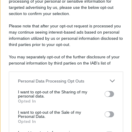
Iscriviti alla nostra newsletter per non perdere le ultime
processing of your personal or sensitive information for
novità
targeted advertising by us, please use the below opt-out
section to confirm your selection.
Iscriviti Ora
Please note that after your opt-out request is processed you
may continue seeing interest-based ads based on personal
information utilized by us or personal information disclosed to
third parties prior to your opt-out.
You may separately opt-out of the further disclosure of your
personal information by third parties on the IAB’s list of
© 2026 | Ediservice s.r.l. 95126 Catania – Via Principe
downstream participants.
Nicola, 22 – P.IVA: 01153210875 – Cciaa Catania n.
Personal Data Processing Opt Outs
This information may also be disclosed by us to third parties
01153210875 – Quotidiano di Sicilia usufruisce dei
on the IAB’s List of Downstream Participants that may further
contributi di cui al D.lgs n. 70/2017
I want to opt-out of the Sharing of my
disclose it to other third parties.
personal data.
Opted In
I want to opt-out of the Sale of my
Personal Data.
Chi Siamo
Opted In
Fondazione Etica e Valori Marilù Tregua
Fondatore Carlo Alberto Tregua