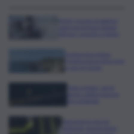
VIDEO | Armato di taglierino
rapinò una farmacia rubando
900 euro, arrestato a Catania
Gestione Area Marina
Protetta Isola di Ustica resta
in capo al Comune
”Bolle di Malto”: dal 30
agosto a Biella 9 giorni di
birra artigianale
Fuga di gas in casa con
esplosione, giovane donna