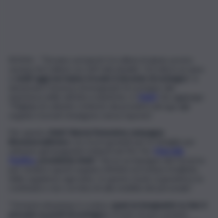
ROMA – “Tornano sui banchi 5,6 milioni di alunni, presto
saranno 8,3 milioni con 269 mila disabili: +10 mila in un anno
e
molti oggi non hanno trovato il docente di sostegno
”. A
denunciare l’assenza di insegnanti di sostegno alla
ripartenza delle attività scolastiche, è l’
Anief
che aggiunge:
“Migliaia di cattedre richieste dai presidi in deroga agli
organici ricevuti rimangono senza risposta”.
Per questo
Anief rilancia l’ennesima campagna
#nonunoradimeno
con ricorsi gratuiti per le famiglie per
ottenere gli insegnanti richiesti nel Pei. Per
Marcello
Pacifico
, presidente Anief
: “Serve un impegno del Governo
per rendere questi organici effettivi ed evitare il balletto
delle supplenze ogni anno. In questo modo si garantisce la
continuità e non con blocchi alla mobilità del personale”.
“Ormai la situazione è cronica,
quasi un insegnante su due è
precario su posti di sostegno
a fronte di una costante