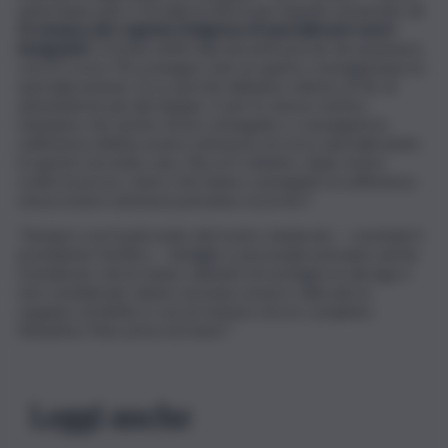
quest’anno pari a 10 mila iscritti in più rispetto al passato,
si
fa sempre più cogente l’esigenza di specializzare nuovi
insegnanti
: a fronte di 83 mila docenti precari da assumere,
con il V corso Tfa sostegno solo un quarto conseguiranno la
specializzazione. Ecco perché abbiamo chiesto al Tar di
ammetterne più del doppio. E per lo stesso motivo
riteniamo che anche chi ha conseguito o conseguirà la
sufficienza debba essere ammesso al corso specializzante:
in questo secondo caso, fino al 5 ottobre, dopo avere
svolto la prova, coloro che hanno conseguito la sufficienza
senza essere ammessi potranno ricorrere”.
“Sempre con il patrocinio del nostro sindacato – conclude il
presidente Pacifico – famiglie e personale potranno anche
rivendicare che le tante cattedre di sostegno in deroga e
non considerate ‘piene’ possano essere collocate in
organico di diritto e con un numero di ore completo:
l’iniziativa ‘Non un’ora di meno’”.
Leggi anche