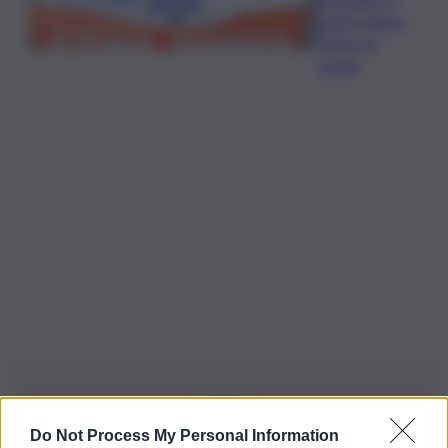
sente male e
muore in
acqua
Do Not Process My Personal Information