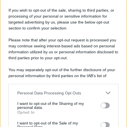
Iscriviti alla nostra Newsletter
If you wish to opt-out of the sale, sharing to third parties, or
Iscriviti alla nostra newsletter per non perdere le ultime
processing of your personal or sensitive information for
novità
targeted advertising by us, please use the below opt-out
section to confirm your selection.
Iscriviti Ora
Please note that after your opt-out request is processed you
may continue seeing interest-based ads based on personal
information utilized by us or personal information disclosed to
third parties prior to your opt-out.
You may separately opt-out of the further disclosure of your
personal information by third parties on the IAB’s list of
© 2026 | Ediservice s.r.l. 95126 Catania – Via Principe
downstream participants.
Nicola, 22 – P.IVA: 01153210875 – Cciaa Catania n.
Personal Data Processing Opt Outs
This information may also be disclosed by us to third parties
01153210875 – Quotidiano di Sicilia usufruisce dei
on the IAB’s List of Downstream Participants that may further
contributi di cui al D.lgs n. 70/2017
I want to opt-out of the Sharing of my
disclose it to other third parties.
personal data.
Opted In
I want to opt-out of the Sale of my