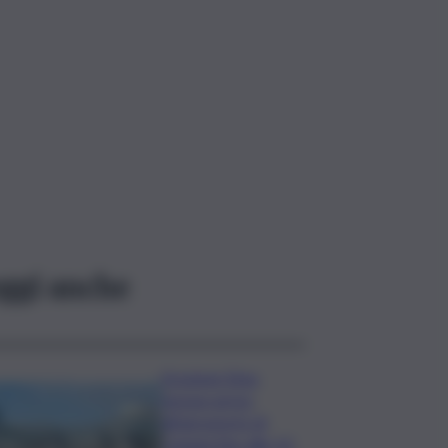
ggi anche
Eruzione Etna,
nessun arrivo
all’aeroporto di
Catania fino alle 12: