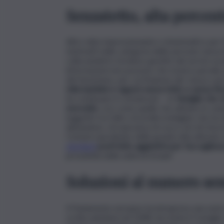
Senzatetto, alta percen
Altro dato impressionante e drammatico per Mer
rientranti nella categoria delle persone senza f
collocandoli in strutture gestite dai servizi soc
informazioni non possono che essere parziali,
del fenomeno, per cui l’insieme dei ‘senza casa’ 
mila bambini e ragazzi senza tetto e senza fi
ha continuato il comunicato – le
famiglie che vi
morosità
, così come quelle che abitano in camp
(oggetto tra l’altro di un’altra indagine che ha 
abbandono, di mancanza di cura e di reti di pr
Comuni soprattutto delle grandi città attivano 
clochard
posti letto aggiuntivi per l’accoglien
prossimità delle unità di strada”.
Soluzioni al numero se
Il Parlamento europeo ha intrapreso una serie d
scritta adottata nel 2008 che invita il Consig