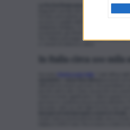
La Fio.Psd (Federazione italiana organismi pe
biografici: perdita del lavoro e/o dell’alloggio, 
forzata, precedente detenzione, difficoltà e
accesso e qualità dell’istruzione, della salute, 
ambiente familiare. Vi rientrano anche element
economiche, gli effetti della
globalizzazione
, 
Tra i fattori psicologici, individuali e relazional
e i vissuti di violenza e abusi.
In Italia circa 100 mila
Secondo
Meritocrazia Italia
, “i dati diffusi d
senzatetto
e
senza fissa dimora
presenti sul 
difficoltà di censire persone che potrebbero no
perché nati in altro Stato sia perché non aven
rivisto in modo significativo i dati in quanto le
persone in condizioni di precarietà abitativa. 
Secondo i dati raccolti dalla Fio.Psd, sono so
(europei ed extraeuropei) a morire in strada
,
rende tutta la drammaticità della vita in stra
italiana è di 81,9 anni. Ma si muore a tutte le et