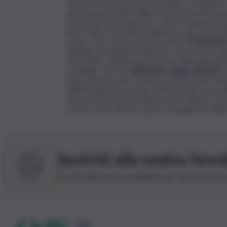
sempre crescente dei senzatetto. In supporto 
gli operatori politici dalla Feantsa (Federazio
le persone senza dimora), rete di organizzazio
lotta contro il problema delle persone senza di
coloro che cercano di contrastare
il fenomeno
adottare strategie ambiziose, il cui scopo è q
senzatetto, definendo priorità e indicando ele
strategie. Ha così
elaborato cinque obiettivi
v
dovrà dormire per strada; nessuno dovrà resta
dell’emergenza; nessuno dovrà restare in un a
dovrà lasciare una struttura senza disporre di 
essere senza dimora come conseguenza della t
Iscriviti alla nostra News
Iscriviti alla nostra newsletter per non perdere 