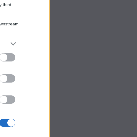
 third
Downstream