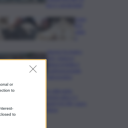
già 3 i voli dirottati
Caste
lli di
sabbi
a
Agosto fra teatro,
arte, musica e
danza: la Sicilia si
conferma grande
palcoscenico
sonal or
ection to
Mps: utile netto
semestre oltre 1,1
miliardi (+25,3%), sopra
nterest-
le attese
closed to