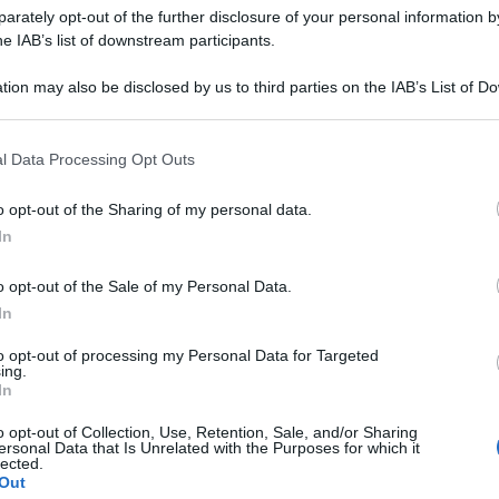
rately opt-out of the further disclosure of your personal information by
he IAB’s list of downstream participants.
tion may also be disclosed by us to third parties on the IAB’s List of 
 that may further disclose it to other third parties.
ti
sono stati più di 700 senzatetto. Un elenco che nel solo
ttime. Un dramma che si consuma nella generale
l Data Processing Opt Outs
a
in una nota.
mancano previsioni di interventi – hanno proseguito -. Tra
o opt-out of the Sharing of my personal data.
ici improvvisi e/o aggravamento di situazioni già
In
ature, rigide o torride. Ma si muore anche per eventi
ne, annegamenti, cadute, incendi e suicidi. Senzatetto, senza
o opt-out of the Sale of my Personal Data.
ss in inglese. Sono termini utilizzati per indicare persone
i un ambiente di vita
, di un luogo di sviluppo delle relazioni
In
ove prendersi cura di sé. Con le parole ‘senzatetto’ o ‘senza
 glossario Istat indica ‘persone che non hanno alcun
to opt-out of processing my Personal Data for Targeted
ing.
zzo fittizio o reale facente capo ad un’associazione o
In
Senza fissa dimora’, sulla base del Regolamento anagrafico
 1954, è una persona che non ha dimora abituale in alcun
o opt-out of Collection, Use, Retention, Sale, and/or Sharing
o per l’accertamento della residenza (girovaghi, artisti
ersonal Data that Is Unrelated with the Purposes for which it
e artigiani ambulanti, ecc.)’. Esperienze molto diverse tra
lected.
ra
”.
Out