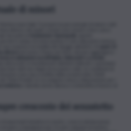
tuale di minori
itocrazia Italia “è proprio la percentuale di minori, tutti
issa dimora, dei quali i comuni sono tenuti a farsi carico
iali. Secondo la
fondazione Openopolis
, queste
 perché il campo di osservazione è solo sulla parte emersa
non esaurisce la totalità del ‘disagio abitativo’. Ai
quasi 13
ssa dimora
nel nostro Paese nel 2021, devono aggiungersi –
vono in abitazioni sovraffollate, fatiscenti o a rischio
i attrezzati, in insediamenti abitativi tollerati o spontanei
riportato dati non degni di un paese civile. Le condizioni di
otezione sono una sconfitta della società tutta. Molti
dei ‘Piani Freddo’, in cui vengono messi a disposizione per i
za notturna
e talvolta anche diurna e si intensifica il lavoro di
mpre crescente dei senzatetto
i importanti iniziative in merito, come la dichiarazione
lio europeo a impegnarsi per trovare soluzioni al numero