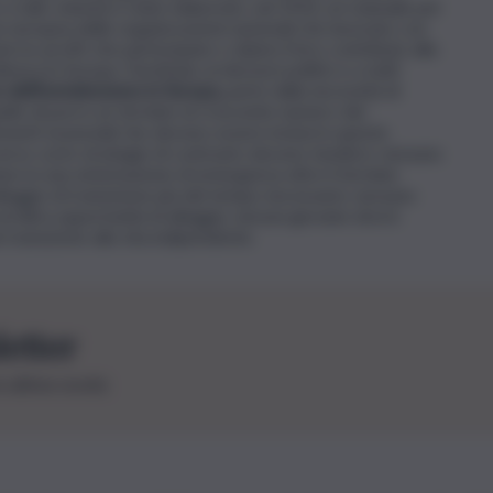
a tale volontà è stato elaborato, nel 2010, un manuale per
ne europea delle organizzazioni nazionali che lavorano con
ni no-profit che partecipano o danno il loro contributo alla
mora in Europa. Destinato ai decisori politici e a tutti
 dell’homelessness in Europa,
parte dalla necessità di
uello di porre un termine al crescente numero dei
menti essenziali che devono essere inclusi in queste
erso cui le strategie di contrasto devono tendere: nessuno
re in una sistemazione di emergenza oltre il termine
lloggio di transizione più del tempo necessario; nessuno
un’altra opportunità di alloggio; nessun giovane dovrà
ransizione alla vita indipendente.
letter
le ultime novità