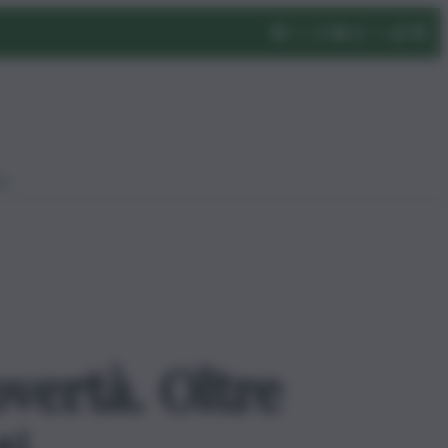
eo
overtà. Oltre