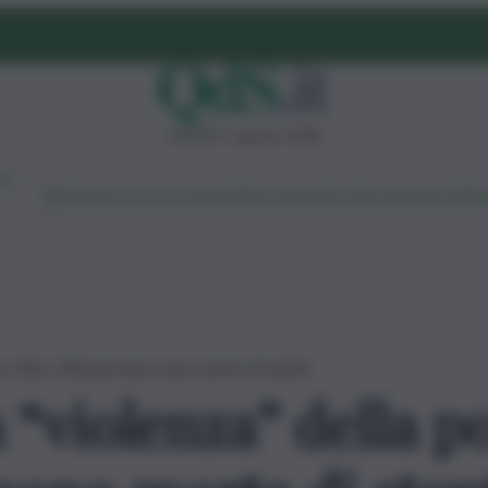
venerdì 7 agosto 2026
Ambiente
Lavoro
Economia
Politica
Cultura
Dai Mercati
Podcast
Vid
tà. Oltre 700 persone sono morte di stenti
a “violenza” della p