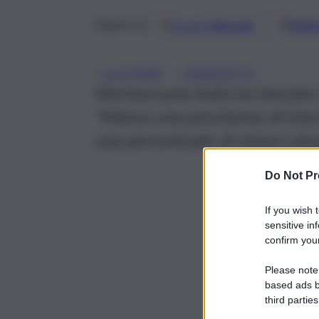
Google
Discover
Fonti 
Seguici su
, 
CLOCHARD
SENZATETTO
Meritocrazia Italia ha lanciato
“Manca una previsione di inte
una percentuale di minori elev
Do Not Pr
If you wish 
sensitive in
confirm your
Please note
based ads b
third parties