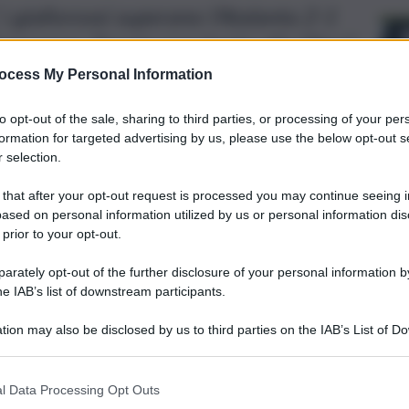
i giallorossi superano l’Atalanta 2-1
Francesco: Zapata non basta alla “Dea”.
ocess My Personal Information
to opt-out of the sale, sharing to third parties, or processing of your per
formation for targeted advertising by us, please use the below opt-out s
 selection.
 that after your opt-out request is processed you may continue seeing i
ased on personal information utilized by us or personal information dis
 prior to your opt-out.
rately opt-out of the further disclosure of your personal information by
he IAB’s list of downstream participants.
tion may also be disclosed by us to third parties on the IAB’s List of 
 that may further disclose it to other third parties.
rriva dal “Via del Mare” di
Lecce
.
l Data Processing Opt Outs
er 2-1 l’Atalanta
, conquistando tre punti pesantissimi in