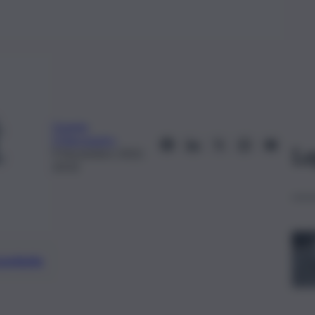
Daniele
D’Alessandro
Le
9 Novembre 2022,
20:32
preferite