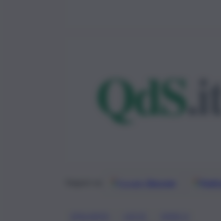
Google
Discover
Fonti 
Seguici su
, 
, 
ATALANTA
LECCE
SERIE A