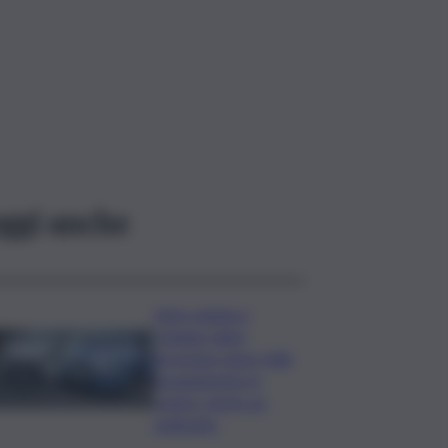
ggi anche
Auto rubata a
Catania, ladro
arrestato dopo folle
inseguimento in
centro: ferito un
poliziotto