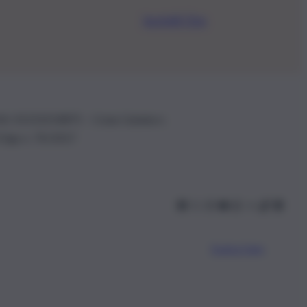
Iscriviti Ora
.IVA: 01153210875 – Cciaa Catania n.
 D.lgs n. 70/2017
Scarica l’app