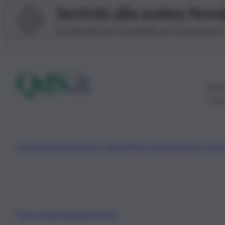
Iscriviti alla nostra News
Iscriviti alla nostra newsletter per non perdere 
© 20
0115
Chi Siamo
Fondazione Etica e Valori Marilù Tregua
Fondatore Carlo 
Privacy Policy
Preferenze Privacy