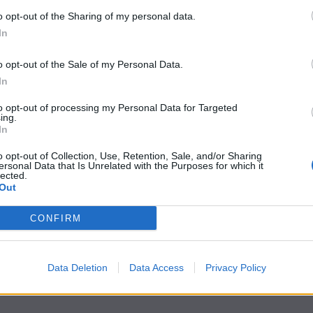
o opt-out of the Sharing of my personal data.
In
utto.
tra il 28° e il 30°, venendo puniti in rapida successione
o opt-out of the Sale of my Personal Data.
 di testa e poco dopo da un
Di Francesco
indemoniato che
In
posita in rete.
to opt-out of processing my Personal Data for Targeted
n partita e imbottita di riserve, ha provato a reagire
ing.
2 con
Duvan Zapata
, al primo squillo in campionato dopo
In
o opt-out of Collection, Use, Retention, Sale, and/or Sharing
ontanarsi il Napoli a -11 e di scivolare al quinto posto al
ersonal Data that Is Unrelated with the Purposes for which it
lected.
Out
rovano il primo successo stagionale tra le mura amiche e
ando provvisoriamente la zona calda della graduatoria.
CONFIRM
Data Deletion
Data Access
Privacy Policy