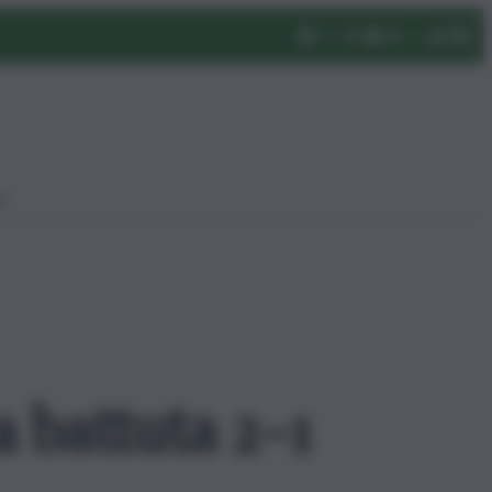
eo
a battuta 2-1