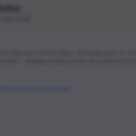
letter
le ultime novità
26 | Ediservice s.r.l. 95126 Catania – Via Principe Nicola, 22 – P
3210875 – Quotidiano di Sicilia usufruisce dei contributi di cui al
Alberto Tregua
Lavora con noi
Gerenza