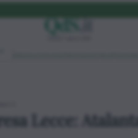
venerdì 7 agosto 2026
Ambiente
Lavoro
Economia
Politica
Cultura
Dai Mercati
Podcast
Vid
tuta 2-1
resa Lecce: Atalant