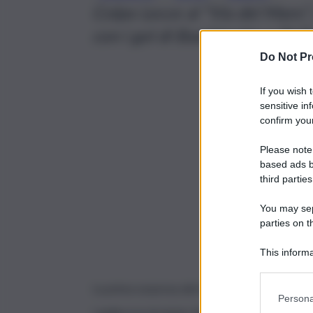
Colpo Lecce al “Via del Mare”, 
con i gol di Baschirotto e Di 
Do Not Pr
If you wish 
sensitive in
confirm your
Please note
based ads b
third parties
You may sepa
parties on t
This informa
Participants
La prima sorpresa del turno infrasettimanale a
Persona
I giallorossi di mister Baroni, infatti,
superano p