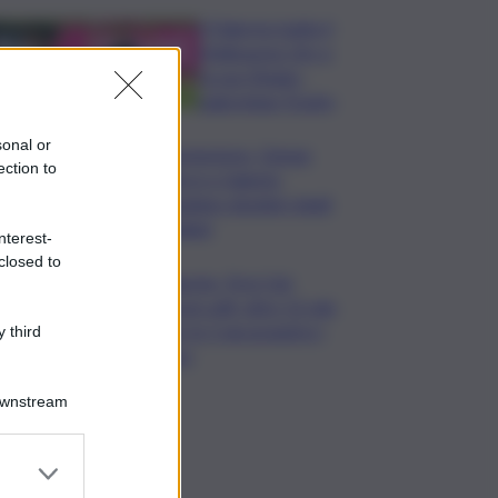
Il Palermo batte il
Melbourne City e
fa suo l’Anglo-
palermitan Trophy
sonal or
Enoturismo, Cinque
ection to
Terre e Salento
guidano desideri degli
italiani
nterest-
closed to
Banche, First Cisl:
boom utili, oltre 15 mln
per le 5 più grandi in I
 third
sem
Downstream