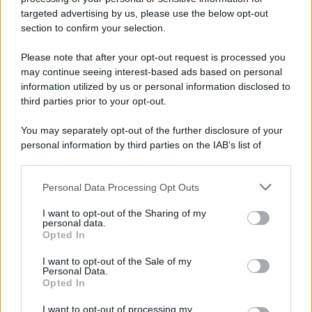
novità
targeted advertising by us, please use the below opt-out
section to confirm your selection.
Iscriviti Ora
Please note that after your opt-out request is processed you
may continue seeing interest-based ads based on personal
information utilized by us or personal information disclosed to
third parties prior to your opt-out.
You may separately opt-out of the further disclosure of your
personal information by third parties on the IAB’s list of
© 2026 | Ediservice s.r.l. 95126 Catania – Via Principe
downstream participants.
Nicola, 22 – P.IVA: 01153210875 – Cciaa Catania n.
Personal Data Processing Opt Outs
This information may also be disclosed by us to third parties
01153210875 – Quotidiano di Sicilia usufruisce dei
on the IAB’s List of Downstream Participants that may further
contributi di cui al D.lgs n. 70/2017
I want to opt-out of the Sharing of my
disclose it to other third parties.
personal data.
Opted In
I want to opt-out of the Sale of my
Personal Data.
Chi Siamo
Opted In
Fondazione Etica e Valori Marilù Tregua
Fondatore Carlo Alberto Tregua
Lavora con noi
I want to opt-out of processing my