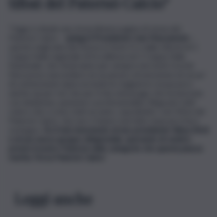
tifosi del Paternò Calcio”
“Oggi si chiude una straordinaria pagina di storia del
Paternò Calcio –
spiega il Presidente Ivan Mazzamuto
-,
sancito negli anni dal ritorno in Serie D e dalla vittoria di 1
Coppa Italia regionale di Eccellenza ed 1 Coppa Italia
Nazionale, che rimarranno per sempre nei nostri ricordi.
Non posso nascondere ne un pizzico di emozione né un po’
di commozione ripercorrendo le stagioni in rossazzurro
uniche sia per me che per il mio entourage che ha lavorato
con dedizione, passione e professionalità. Ringrazio tutti
coloro che ci sono stati accanto, soprattutto i veri tifosi del
Paternò Calcio, che non ci hanno mai fatto mancare il loro
sostegno.
Do il mio benvenuto al neo presidente Yahya Kirdi
e al suo nuovo gruppo dirigenziale, sperando di vedere
presto il nostro Paternò nelle categorie che questa piazza
merita. Forza Paternò Calcio
.”
Leggi anche