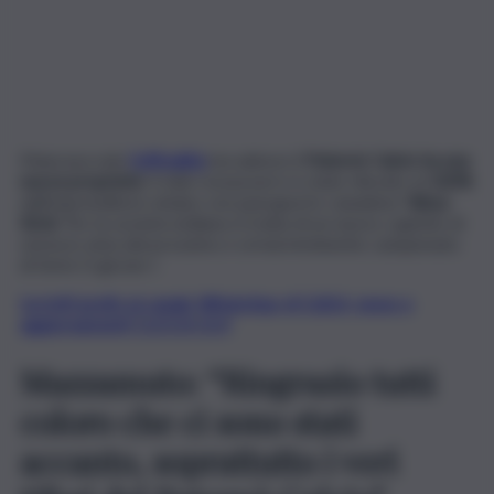
Mancava solo
l’ufficialità
ma adesso il
Paternò Calcio ha una
nuova proprietà
. Il club rossazzurro è stato rilevato al
100%
dall’imprenditore siriano con passaporto canadese
Yahya
Kirdi
. Per la società siciliana si tratta di un nuovo capitolo di
storia in vista del prossimo e ormai imminente campionato
di Serie D girone I.
Iscriviti gratis al canale WhatsApp di QdS.it, news e
aggiornamenti CLICCA QUI
Mazzamuto: “Ringrazio tutti
coloro che ci sono stati
accanto, soprattutto i veri