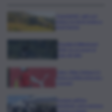
”DoloViniMiti”: dall’1 al 4
ottobre tra Val di Cembra e
Val di Fiemme
Mondiali di Wakeboard
2026: tre ori azzurri al
Lago del Salto
Calcio, Milan-Chelsea 0-3,
prima sconfitta estiva per i
rossoneri
Eruzione sull’Etna,
ripristinati i voli in partenza
e arrivo a Catania